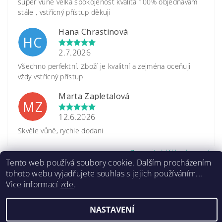
super vůně velká spokojenost kvalita 100% objednávám
stále , vstřícný přístup děkuji
Hana Chrastinová
HC
2.7.2026
Všechno perfektní. Zboží je kvalitní a zejména oceňuji
vždy vstřícný přístup.
Marta Zapletalová
MZ
12.6.2026
Skvěle vůně, rychle dodani
Zobrazit další hodnocení
Tento web používá soubory cookie. Dalším procházením
tohoto webu vyjadřujete souhlas s jejich používáním...
Více informací
zde
.
NASTAVENÍ
2026 ©
www.caretrade.cz
, všechna práva vyhrazena