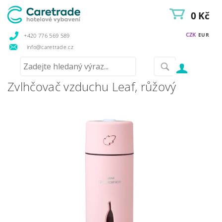
0 Kč
CZK
EUR
+420 776 569 589
info@caretrade.cz
Zvlhčovač vzduchu Leaf, růžový