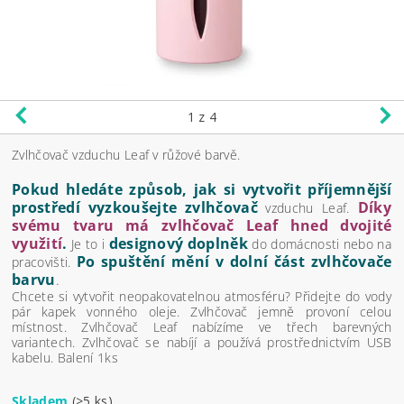
1
z 4
Zvlhčovač vzduchu Leaf v růžové barvě.
Pokud hledáte způsob, jak si vytvořit příjemnější
prostředí vyzkoušejte zvlhčovač
Díky
vzduchu Leaf.
svému tvaru má
zvlhčovač
Leaf hned dvojité
využití
.
designový doplněk
Je to i
do domácnosti nebo na
Po spuštění mění v dolní část zvlhčovače
pracovišti.
barvu
.
Chcete si vytvořit neopakovatelnou atmosféru? Přidejte do vody
pár kapek vonného oleje. Zvlhčovač jemně provoní celou
místnost. Zvlhčovač Leaf nabízíme ve třech barevných
variantech. Zvlhčovač se nabíjí a používá prostřednictvím USB
kabelu. Balení 1ks
Skladem
(>5 ks)