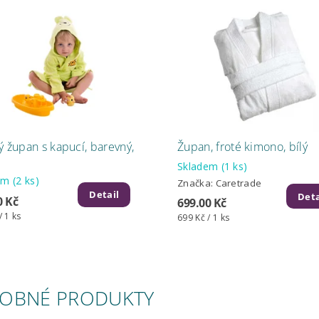
ý župan s kapucí, barevný,
Župan, froté kimono, bílý
Skladem
(1 ks)
dem
(2 ks)
Značka:
Caretrade
Detail
Deta
0 Kč
699.00 Kč
/ 1 ks
699 Kč / 1 ks
OBNÉ PRODUKTY