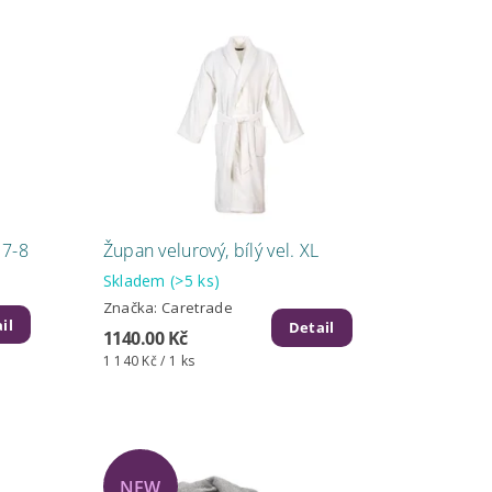
 7-8
Župan velurový, bílý vel. XL
Skladem
(>5 ks)
Značka:
Caretrade
il
Detail
1140.00 Kč
1 140 Kč / 1 ks
NEW