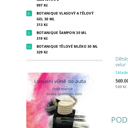
997 Kč
BOTANIQUE VLASOVÝ A TĚLOVÝ
GEL 30 ML
313 Kč
BOTANIQUE ŠAMPON 30 ML
319 Kč
BOTANIQUE TĚLOVÉ MLÉKO 30 ML
329 Kč
Dětsk
velur
Skla
569.0
569 Kč 
POD