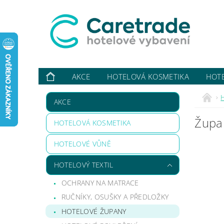
AKCE
HOTELOVÁ KOSMETIKA
HOT
VYBAVUJI ...
KONTAKTY
O NÁS
HODN
H
AKCE
Župan
HOTELOVÁ KOSMETIKA
HOTELOVÉ VŮNĚ
HOTELOVÝ TEXTIL
OCHRANY NA MATRACE
RUČNÍKY, OSUŠKY A PŘEDLOŽKY
HOTELOVÉ ŽUPANY