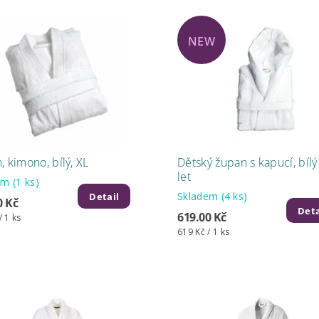
NEW
, kimono, bílý, XL
Dětský župan s kapucí, bílý
let
dem
(1 ks)
Skladem
(4 ks)
Detail
0 Kč
Deta
619.00 Kč
/ 1 ks
619 Kč / 1 ks