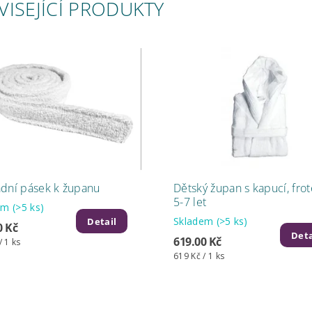
VISEJÍCÍ PRODUKTY
dní pásek k županu
Dětský župan s kapucí, froté
5-7 let
dem
(>5 ks)
Skladem
(>5 ks)
Detail
0 Kč
Deta
619.00 Kč
/ 1 ks
619 Kč / 1 ks