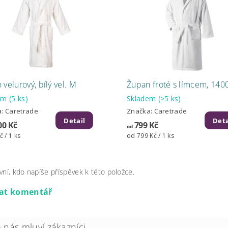
velurový, bílý vel. M
Župan froté s límcem, 140
dem
(5 ks)
Skladem
(>5 ks)
a:
Caretrade
Značka:
Caretrade
Detail
Deta
00 Kč
799 Kč
od
č / 1 ks
od 799 Kč / 1 ks
vní, kdo napíše příspěvek k této položce.
dat komentář