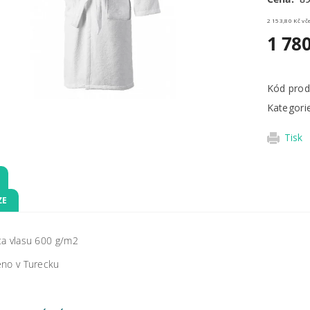
2 153
1 78
Kód prod
Kategori
Tisk
ZE
ta vlasu 600 g/m2
eno v Turecku