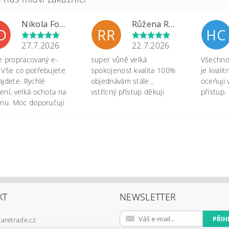
Nikola Formánková Dvořáková
Růžena Rypková
D
RR
HC
27.7.2026
22.7.2026
e propracovaný e-
super vůně velká
Všechno 
 Vše co potřebujete
spokojenost kvalita 100%
je kvali
ajdete. Rychlé
objednávám stále ,
oceňuji 
ení, velká ochota na
vstřícný přístup děkuji
přístup.
onu. Moc doporučuji
KT
NEWSLETTER
caretrade.cz