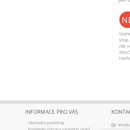
N
Skvěl
shop.
zde n
doruč
telef
INFORMACE PRO VÁS
KONTA
Obchodní podmínky
info
@
Podmínky ochrany osobních údajů