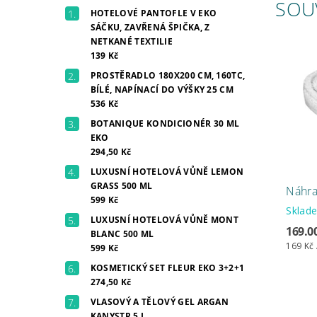
SOU
HOTELOVÉ PANTOFLE V EKO
SÁČKU, ZAVŘENÁ ŠPIČKA, Z
NETKANÉ TEXTILIE
139 Kč
PROSTĚRADLO 180X200 CM, 160TC,
BÍLÉ, NAPÍNACÍ DO VÝŠKY 25 CM
536 Kč
BOTANIQUE KONDICIONÉR 30 ML
EKO
294,50 Kč
LUXUSNÍ HOTELOVÁ VŮNĚ LEMON
GRASS 500 ML
Náhra
599 Kč
Skla
LUXUSNÍ HOTELOVÁ VŮNĚ MONT
169.0
BLANC 500 ML
169 Kč 
599 Kč
KOSMETICKÝ SET FLEUR EKO 3+2+1
274,50 Kč
VLASOVÝ A TĚLOVÝ GEL ARGAN
KANYSTR 5 L