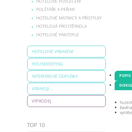
HOTELOVÉ POVLEČENÍ
POLŠTÁŘE A PEŘINY
HOTELOVÉ MATRACE A PŘISTÝLKY
HOTELOVÁ PROSTĚRADLA
HOTELOVÉ PANTOFLE
HOTELOVÉ VYBAVENÍ
HOUSEKEEPING
POPIS
INTERIÉROVÉ DOPLŇKY
DISKU
VYBAVUJI ...
VÝPRODEJ
husto
bavlna
vyrob
TOP 10