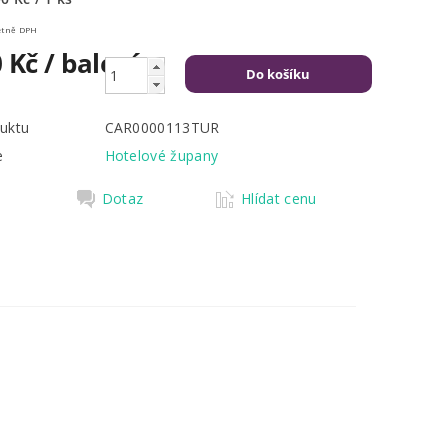
,80 Kč včetně DPH
0 Kč
/ balení
uktu
CAR0000113TUR
e
Hotelové župany
Dotaz
Hlídat cenu