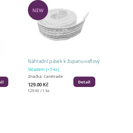
NEW
Náhradní pásek k županu-vaflový
Skladem
(>5 ks)
Značka:
Caretrade
il
Detail
129.00 Kč
129 Kč / 1 ks