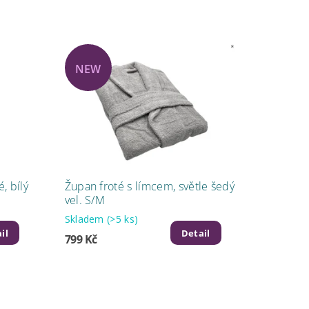
NEW
, bílý
Župan froté s límcem, světle šedý
vel. S/M
Skladem
(>5 ks)
il
Detail
799 Kč