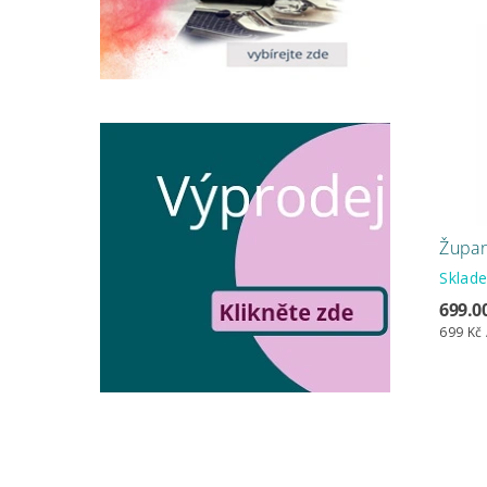
Župan
Skla
699.0
699 Kč 