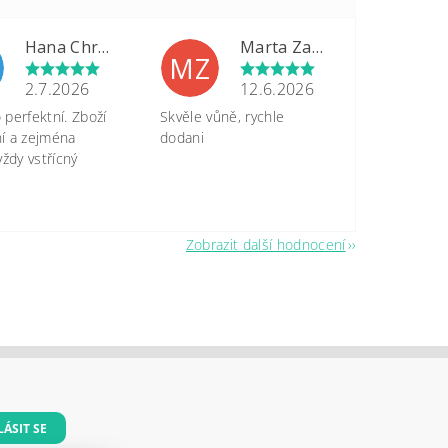
Hana Chrastinová
Marta Zapletalová
MZ
2.7.2026
12.6.2026
perfektní. Zboží
Skvěle vůně, rychle
tní a zejména
dodani
vždy vstřícný
Zobrazit další hodnocení