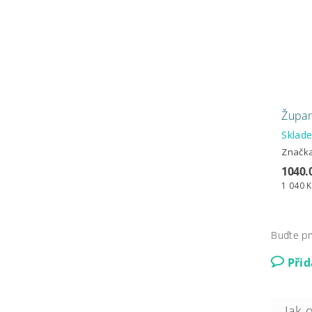
Župan 
Skla
Značk
1040.
1 040 K
Buďte pr
Při