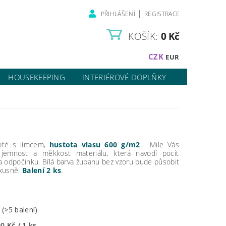
|
PŘIHLÁŠENÍ
REGISTRACE
KOŠÍK:
0 Kč
CZK
EUR
HOUSEKEEPING
INTERIÉROVÉ DOPLŇKY
oté s límcem,
hustota vlasu 600 g/m2
. Mile Vás
 jemnost a měkkost materiálu, která navodí pocit
a odpočinku. Bílá barva županu bez vzoru bude působit
uxusně.
Balení 2 ks
.
m
(>5 balení)
0 Kč / 1 ks