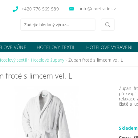
info@caretrade.cz
+420 776 569 589
ELOVÉ VŮNĚ
HOTELOVÝ TEXTIL
HOTELOVÉ VYBAVENÍ
OCENÍ OBCHODU
otelový textil
Hotelové župany
Župan froté s límcem vel. L
 froté s límcem vel. L
Župan fr
překvapí
relaxace 
čistě a l
Sklade
Cena:
89