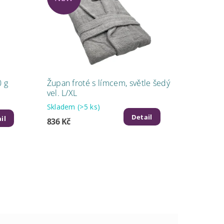
0 g
Župan froté s límcem, světle šedý
vel. L/XL
Skladem
(>5 ks)
Detail
il
836 Kč