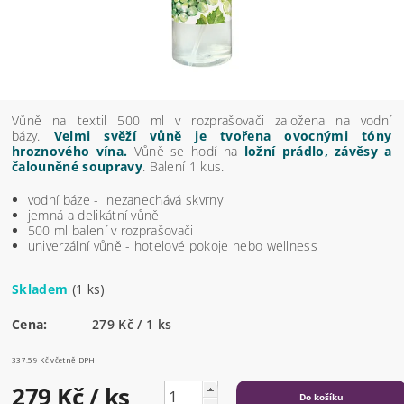
Vůně na textil 500 ml v rozprašovači založena na vodní
bázy.
Velmi svěží vůně je tvořena ovocnými tóny
hroznového vína.
Vůně se hodí na
ložní prádlo, závěsy a
čalouněné soupravy
. Balení 1 kus.
vodní báze - nezanechává skvrny
jemná a delikátní vůně
500 ml balení v rozprašovači
univerzální vůně - hotelové pokoje nebo wellness
Skladem
(1 ks)
Cena:
279 Kč / 1 ks
337,59 Kč včetně DPH
279 Kč
/ ks