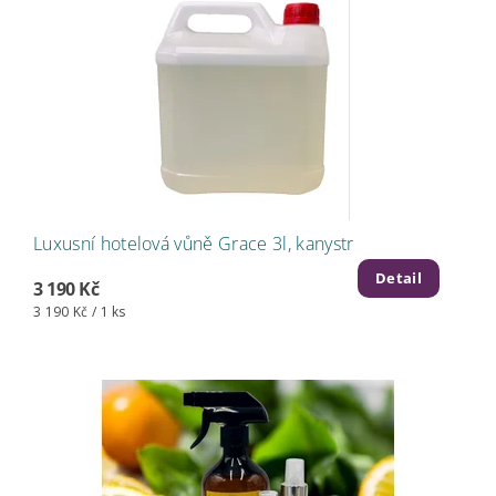
Luxusní hotelová vůně Grace 3l, kanystr
Detail
3 190 Kč
3 190 Kč / 1 ks