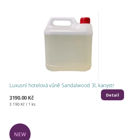
Luxusní hotelová vůně Sandalwood 3l, kanystr
Detail
3190.00 Kč
3 190 Kč / 1 ks
NEW