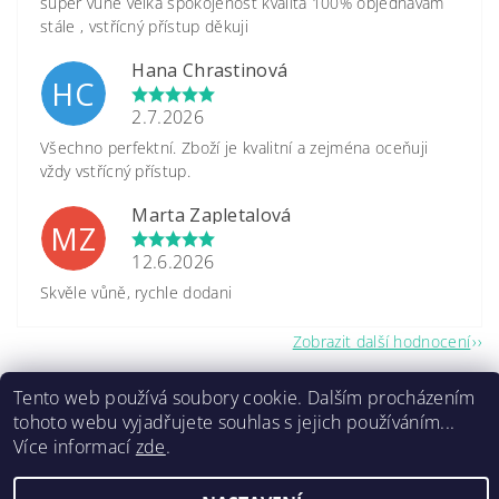
super vůně velká spokojenost kvalita 100% objednávám
stále , vstřícný přístup děkuji
Hana Chrastinová
HC
2.7.2026
Všechno perfektní. Zboží je kvalitní a zejména oceňuji
vždy vstřícný přístup.
Marta Zapletalová
MZ
12.6.2026
Skvěle vůně, rychle dodani
Zobrazit další hodnocení
Tento web používá soubory cookie. Dalším procházením
tohoto webu vyjadřujete souhlas s jejich používáním...
Více informací
zde
.
2026 ©
www.caretrade.cz
, všechna práva vyhrazena