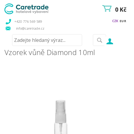
0 Kč
CZK
EUR
+420 776 569 589
info@caretrade.cz
Vzorek vůně Diamond 10ml