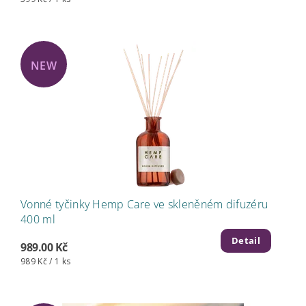
NEW
Vonné tyčinky Hemp Care ve skleněném difuzéru
400 ml
Detail
989.00 Kč
989 Kč / 1 ks