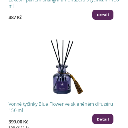
ml
Detail
487 Kč
Vonné tyčinky Blue Flower ve skleněném difuzéru
150 ml
Detail
399.00 Kč
399 Kč / 1 ks