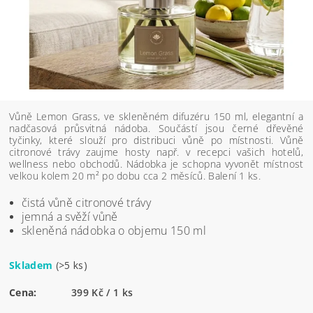
Vůně Lemon Grass, ve skleněném difuzéru 150 ml, elegantní a
nadčasová průsvitná nádoba. Součástí jsou černé dřevěné
tyčinky, které slouží pro distribuci vůně po místnosti. Vůně
citronové trávy zaujme hosty např. v recepci vašich hotelů,
wellness nebo obchodů. Nádobka je schopna vyvonět místnost
velkou kolem 20 m² po dobu cca 2 měsíců. Balení 1 ks.
čistá vůně citronové trávy
jemná a svěží vůně
skleněná nádobka o objemu 150 ml
Skladem
(>5 ks)
Cena:
399 Kč / 1 ks