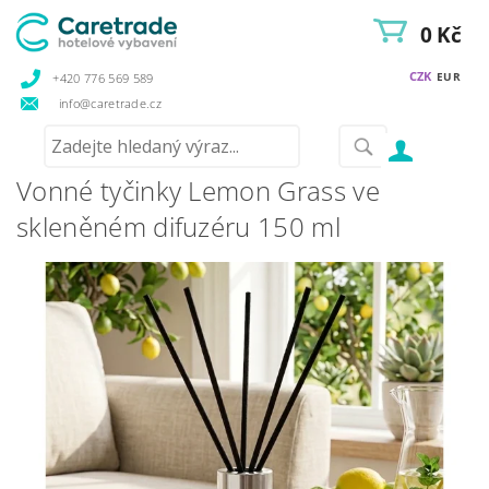
0 Kč
CZK
EUR
+420 776 569 589
info@caretrade.cz
Vonné tyčinky Lemon Grass ve
skleněném difuzéru 150 ml