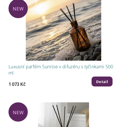
NEW
Luxusní parfém Sunrise v difuzéru s tyčinkami 500
ml
Detail
1 073 Kč
NEW