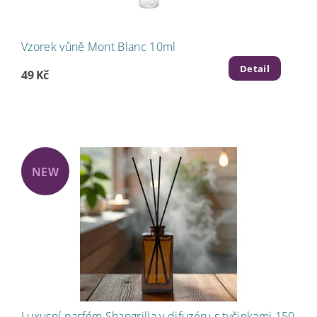
Vzorek vůně Mont Blanc 10ml
Detail
49 Kč
NEW
Luxusní parfém Shangrilla v difuzéru s tyčinkami 150