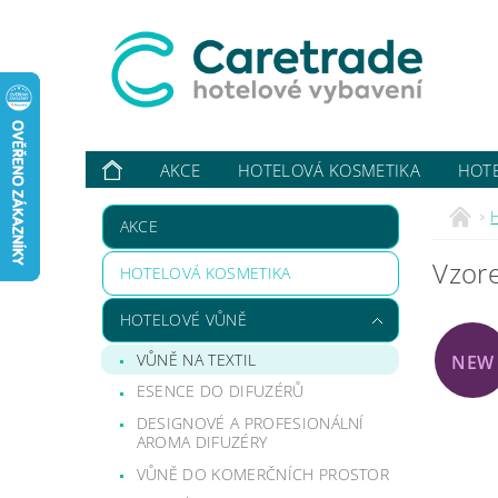
AKCE
HOTELOVÁ KOSMETIKA
HOT
VYBAVUJI ...
KONTAKTY
O NÁS
HODN
AKCE
Vzor
HOTELOVÁ KOSMETIKA
HOTELOVÉ VŮNĚ
VŮNĚ NA TEXTIL
NEW
ESENCE DO DIFUZÉRŮ
DESIGNOVÉ A PROFESIONÁLNÍ
AROMA DIFUZÉRY
VŮNĚ DO KOMERČNÍCH PROSTOR