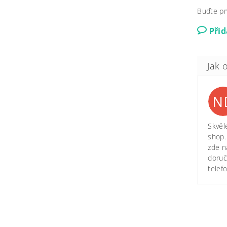
Buďte pr
Při
N
Skvěl
shop.
zde n
doruč
telef