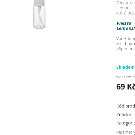
Díky jedn
Lemons po
která pov
Vneste 
Lemons
Vůně fung
všechny 
příjemno
Sklade
83,49 Kč 
69 K
Kód prod
Značka
Kategori
Parametr