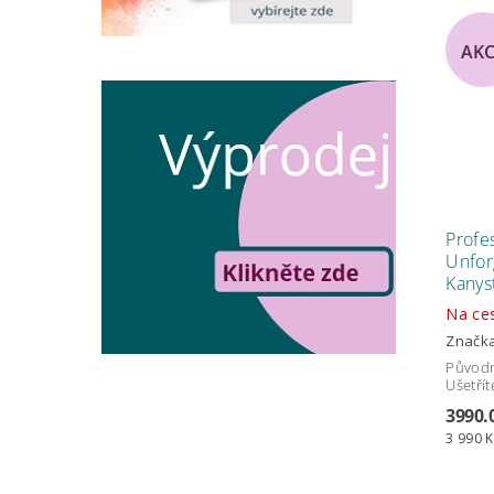
AK
Profe
Unfor
Kanyst
Na ces
Značk
Původ
Ušetřít
3990.
3 990 K