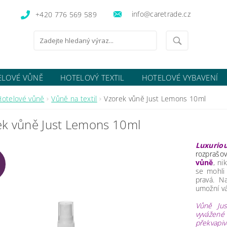
info@caretrade.cz
+420 776 569 589
ELOVÉ VŮNĚ
HOTELOVÝ TEXTIL
HOTELOVÉ VYBAVENÍ
OCENÍ OBCHODU
Hotelové vůně
Vůně na textil
Vzorek vůně Just Lemons 10ml
ek vůně Just Lemons 10ml
Luxurio
rozprašo
vůně
, ni
se mohli
pravá. Na
umožní vá
Vůně Jus
vyvážené 
překvapiv