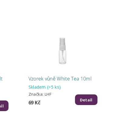
lt
Vzorek vůně White Tea 10ml
Skladem
(>5 ks)
Značka:
LHF
Detail
69 Kč
il