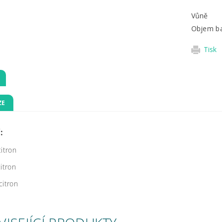
Vůně
Objem ba
Tisk
ZE
:
citron
citron
citron