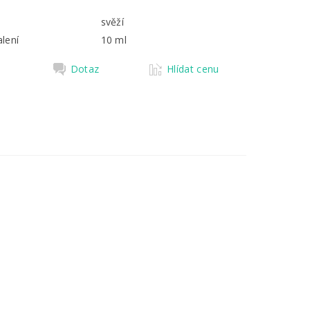
svěží
lení
10 ml
Dotaz
Hlídat cenu