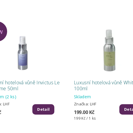
W
ní hotelová vůně Invictus Le
Luxusní hotelová vůně Whi
me 50ml
100ml
dem
(2 ks)
Skladem
a:
LHF
Značka:
LHF
Detail
Deta
č
199.00 Kč
199 Kč / 1 ks