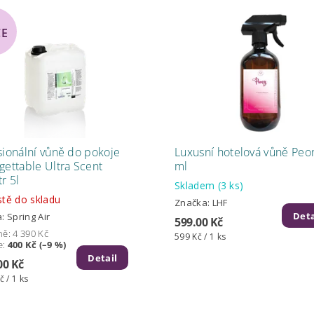
CE
sionální vůně do pokoje
Luxusní hotelová vůně Peo
gettable Ultra Scent
ml
r 5l
Skladem
(3 ks)
tě do skladu
Značka:
LHF
Deta
a:
Spring Air
599.00 Kč
ně:
4 390 Kč
599 Kč / 1 ks
e
:
400 Kč (–9 %)
Detail
00 Kč
č / 1 ks