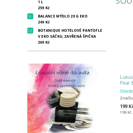
SOU
1 L
259 Kč
BALANCE MÝDLO 20 G EKO
249 Kč
BOTANIQUE HOTELOVÉ PANTOFLE
V EKO SÁČKU, ZAVŘENÁ ŠPIČKA
269 Kč
Luxus
Pear 
Skla
Značk
199 K
199 Kč 