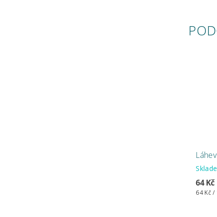
POD
Láhev
Skla
64 Kč
64 Kč /