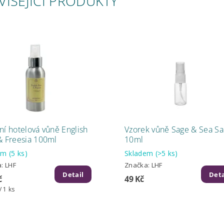
VISEJÍCÍ PRODUKTY
ní hotelová vůně English
Vzorek vůně Sage & Sea Sa
& Freesia 100ml
10ml
dem
(5 ks)
Skladem
(>5 ks)
a:
LHF
Značka:
LHF
Detail
Deta
č
49 Kč
/ 1 ks