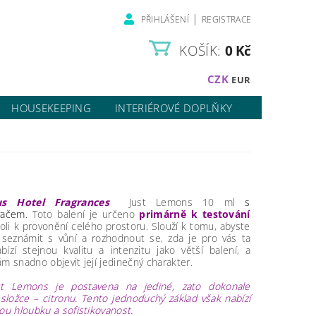
|
PŘIHLÁŠENÍ
REGISTRACE
KOŠÍK:
0 Kč
CZK
EUR
HOUSEKEEPING
INTERIÉROVÉ DOPLŇKY
us Hotel Fragrances
Just Lemons 10 ml
s
vačem.
Toto balení je určeno
primárně k testování
koli k provonění celého prostoru. Slouží k tomu, abyste
 seznámit s vůní a rozhodnout se, zda je pro vás ta
bízí stejnou kvalitu a intenzitu jako větší balení, a
m snadno objevit její jedinečný charakter.
t Lemons je postavena na jediné, zato dokonale
složce – citronu. Tento jednoduchý základ však nabízí
ou hloubku a sofistikovanost.