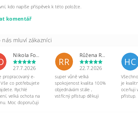
vní, kdo napíše příspěvek k této položce.
dat komentář
Nikola Formánková Dvořáková
Růžena Rypková
D
RR
HC
27.7.2026
22.7.2026
e propracovaný e-
super vůně velká
Všechno 
 Vše co potřebujete
spokojenost kvalita 100%
je kvali
ajdete. Rychlé
objednávám stále ,
oceňuji 
ení, velká ochota na
vstřícný přístup děkuji
přístup.
onu. Moc doporučuji