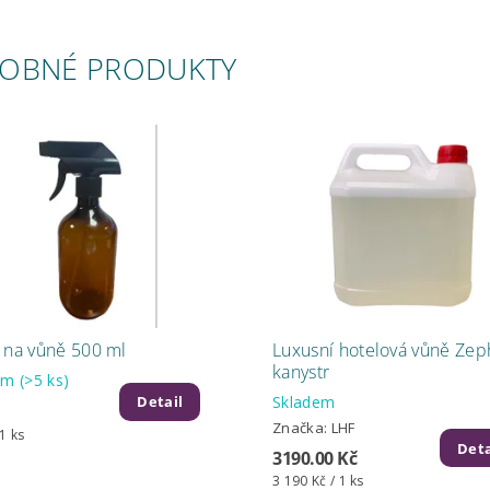
OBNÉ PRODUKTY
 na vůně 500 ml
Luxusní hotelová vůně Zeph
kanystr
dem
(>5 ks)
Skladem
Detail
Značka:
LHF
 1 ks
Deta
3190.00 Kč
3 190 Kč / 1 ks