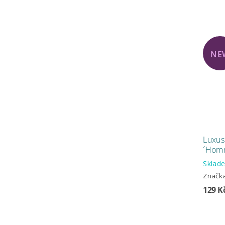
NE
Luxus
´Hom
Skla
Značk
129 K