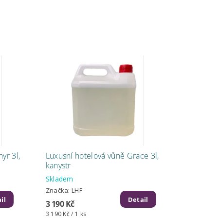
yr 3l,
Luxusní hotelová vůně Grace 3l,
kanystr
Skladem
Značka:
LHF
il
Detail
3 190 Kč
3 190 Kč / 1 ks