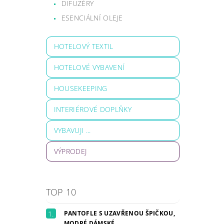
DIFUZÉRY
ESENCIÁLNÍ OLEJE
HOTELOVÝ TEXTIL
HOTELOVÉ VYBAVENÍ
HOUSEKEEPING
INTERIÉROVÉ DOPLŇKY
VYBAVUJI ...
VÝPRODEJ
TOP 10
PANTOFLE S UZAVŘENOU ŠPIČKOU,
MODRÉ DÁMSKÉ