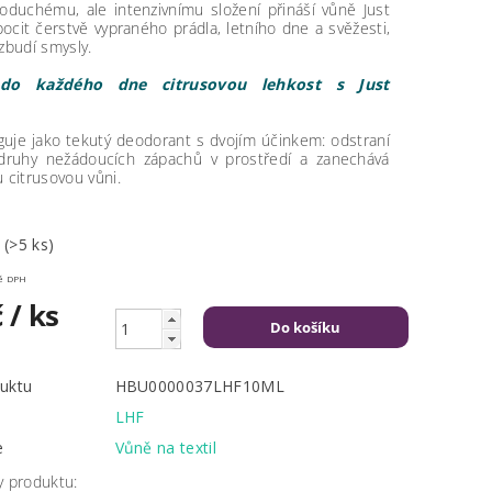
oduchému, ale intenzivnímu složení přináší vůně Just
cit čerstvě vypraného prádla, letního dne a svěžesti,
zbudí smysly.
do každého dne citrusovou lehkost s Just
!
uje jako tekutý deodorant s dvojím účinkem: odstraní
druhy nežádoucích zápachů v prostředí a zanechává
u citrusovou vůni.
m
(>5 ks)
včetně DPH
č
/ ks
uktu
HBU0000037LHF10ML
LHF
e
Vůně na textil
y produktu: