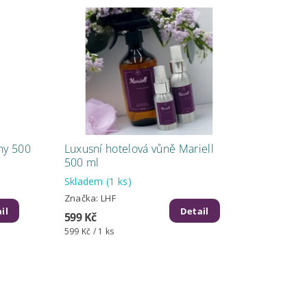
ny 500
Luxusní hotelová vůně Mariell
500 ml
Skladem
(1 ks)
Značka:
LHF
il
Detail
599 Kč
599 Kč / 1 ks