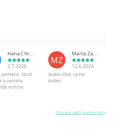
Hana Chrastinová
Marta Zapletalová
MZ
2.7.2026
12.6.2026
perfektní. Zboží
Skvěle vůně, rychle
tní a zejména
dodani
vždy vstřícný
Zobrazit další hodnocení