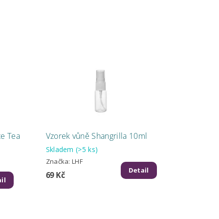
te Tea
Vzorek vůně Shangrilla 10ml
Skladem
(>5 ks)
Značka:
LHF
Detail
69 Kč
il