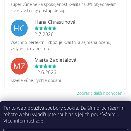
super vůně velká spokojenost kvalita 100% objednávám
stále , vstřícný přístup děkuji
Hana Chrastinová
HC
2.7.2026
Všechno perfektní. Zboží je kvalitní a zejména oceňuji
vždy vstřícný přístup.
Marta Zapletalová
MZ
12.6.2026
Skvěle vůně, rychle dodani
Zobrazit další hodnocení
Tento web používá soubory cookie. Dalším procházením
tohoto webu vyjadřujete souhlas s jejich používáním...
Více informací
zde
.
2026 ©
www.caretrade.cz
, všechna práva vyhrazena