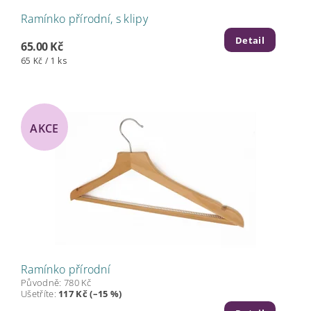
Ramínko přírodní, s klipy
Detail
65.00 Kč
65 Kč / 1 ks
AKCE
Ramínko přírodní
Původně:
780 Kč
Ušetříte
:
117 Kč (–15 %)