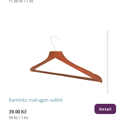
11,90 Kč / 1 ks
Ramínko mahagon-světlé
Detail
39.00 Kč
39 Kč / 1 ks