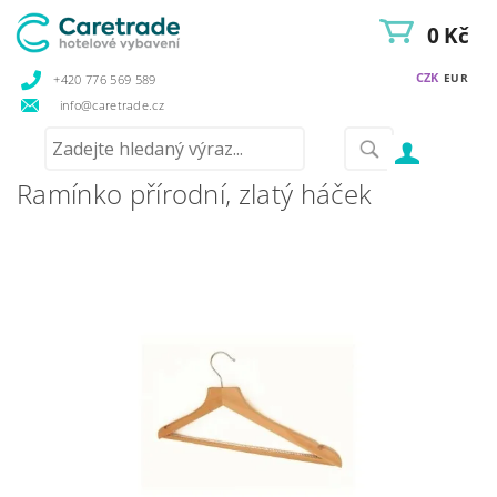
0 Kč
CZK
EUR
+420 776 569 589
info@caretrade.cz
Ramínko přírodní, zlatý háček