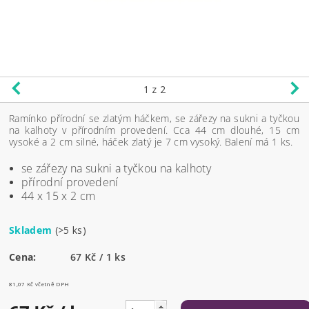
1
z 2
Ramínko přírodní se zlatým háčkem, se zářezy na sukni a tyčkou
na kalhoty v přírodním provedení. Cca 44 cm dlouhé, 15 cm
vysoké a 2 cm silné, háček zlatý je 7 cm vysoký. Balení má 1 ks.
se zářezy na sukni a tyčkou na kalhoty
přírodní provedení
44 x 15 x 2 cm
Skladem
(>5 ks)
Cena:
67 Kč / 1 ks
81,07 Kč včetně DPH