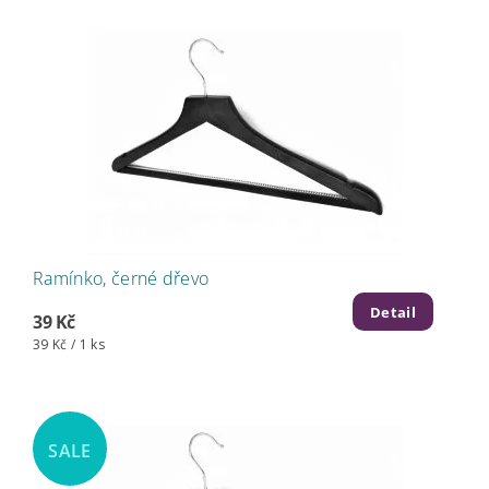
Ramínko, černé dřevo
Detail
39 Kč
39 Kč / 1 ks
SALE