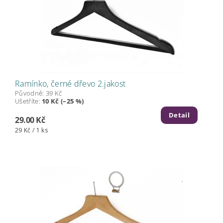
Ramínko, černé dřevo 2.jakost
Původně:
39 Kč
Ušetříte
:
10 Kč (–25 %)
Detail
29.00 Kč
29 Kč / 1 ks