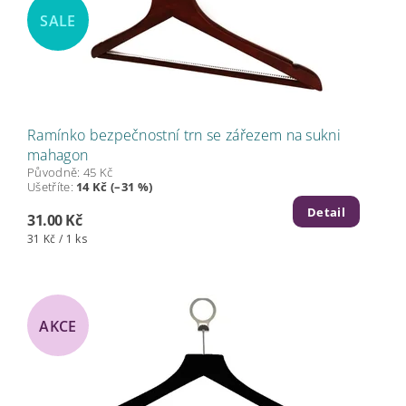
SALE
Ramínko bezpečnostní trn se zářezem na sukni
mahagon
Původně:
45 Kč
Ušetříte
:
14 Kč (–31 %)
Detail
31.00 Kč
31 Kč / 1 ks
AKCE