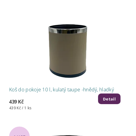
Koš do pokoje 10 l, kulatý taupe -hnědý, hladký
Detail
439 Kč
439 Kč / 1 ks