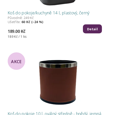
Koš do pokoje/kuchyně 14 l, plastový, černý
Původně:
249 Kč
Ušetříte
:
60 Kč (–24 %)
Detail
189.00 Kč
189 Kč / 1 ks
AKCE
Koš do pokoje 10 l, oválný středně - hnědý, jemná