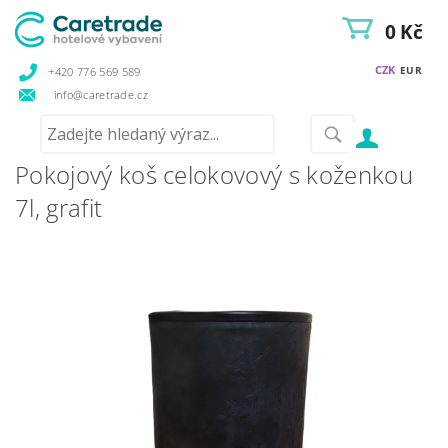
0 Kč
CZK
EUR
+420 776 569 589
info@caretrade.cz
Pokojový koš celokovový s koženkou
7l, grafit