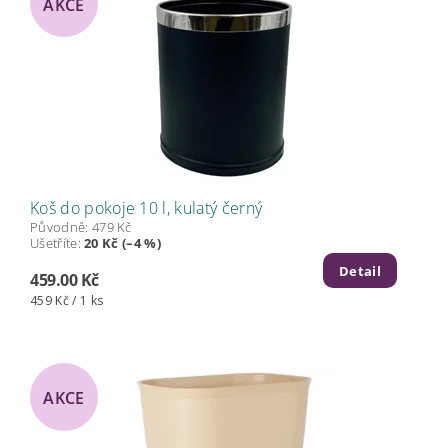
AKCE
Koš do pokoje 10 l, kulatý černý
Původně:
479 Kč
Ušetříte
:
20 Kč (–4 %)
Detail
459.00 Kč
459 Kč / 1 ks
AKCE