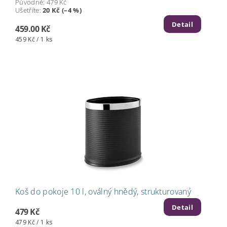
Původně:
479 Kč
Ušetříte
:
20 Kč (–4 %)
Detail
459.00 Kč
459 Kč / 1 ks
Koš do pokoje 10 l, oválný hnědý, strukturovaný
Detail
479 Kč
479 Kč / 1 ks