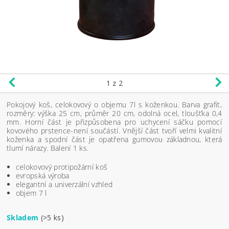
1
z 2
Pokojový koš, celokovový o objemu 7l s koženkou. Barva grafit,
rozměry: výška 25 cm, průměr 20 cm, odolná ocel, tloušťka 0,4
mm. Horní část je přizpůsobena pro uchycení sáčku pomocí
kovového prstence-není součástí. Vnější část tvoří velmi kvalitní
koženka a spodní část je opatřena gumovou základnou, která
tlumí nárazy.
Balení 1 ks.
celokovový protipožární koš
evropská výroba
elegantní a univerzální vzhled
objem 7 l
Skladem
(>5 ks)