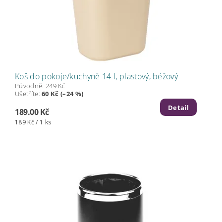
Koš do pokoje/kuchyně 14 l, plastový, béžový
Původně:
249 Kč
Ušetříte
:
60 Kč (–24 %)
Detail
189.00 Kč
189 Kč / 1 ks