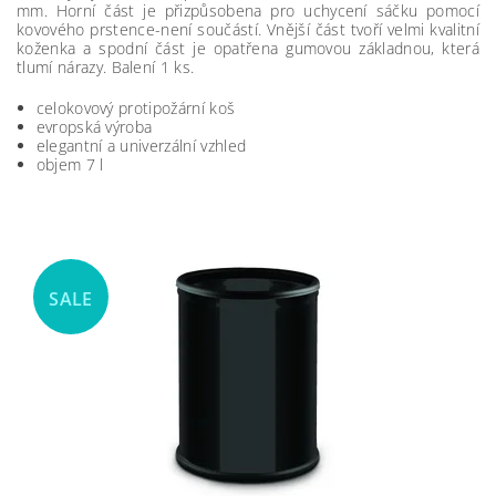
mm. Horní část je přizpůsobena pro uchycení sáčku pomocí
kovového prstence-není součástí. Vnější část tvoří velmi kvalitní
koženka a spodní část je opatřena gumovou základnou, která
tlumí nárazy.
Balení 1 ks.
celokovový protipožární koš
evropská výroba
elegantní a univerzální vzhled
objem 7 l
SALE