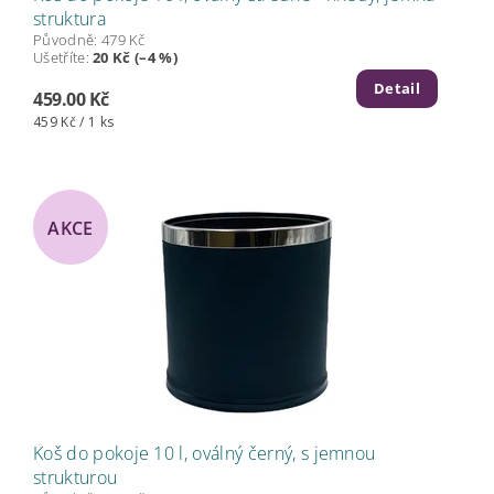
struktura
Původně:
479 Kč
Ušetříte
:
20 Kč (–4 %)
Detail
459.00 Kč
459 Kč / 1 ks
AKCE
Koš do pokoje 10 l, oválný černý, s jemnou
strukturou