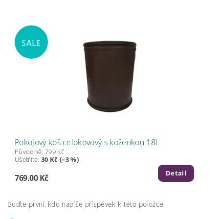
SALE
Pokojový koš celokovový s koženkou 18l
Původně:
799 Kč
Ušetříte
:
30 Kč (–3 %)
Detail
769.00 Kč
Buďte první, kdo napíše příspěvek k této položce.