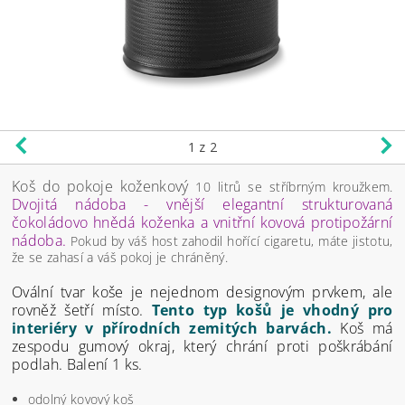
1
z 2
Koš do pokoje koženkový
10 litrů se stříbrným kroužkem.
Dvojitá nádoba - vnější elegantní strukturovaná
čokoládovo hnědá koženka a vnitřní kovová protipožární
nádoba.
Pokud by váš host zahodil hořící cigaretu, máte jistotu,
že se zahasí a váš pokoj je chráněný.
Ovální tvar koše je nejednom designovým prvkem, ale
rovněž šetří místo.
Tento typ košů je vhodný pro
interiéry v přírodních zemitých barvách.
Koš má
zespodu gumový okraj, který chrání proti poškrábání
podlah. Balení 1 ks.
odolný kovový koš