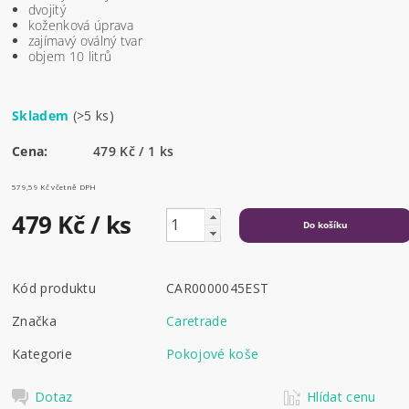
dvojitý
koženková úprava
zajímavý oválný tvar
objem 10 litrů
Skladem
(>5 ks)
Cena:
479 Kč / 1 ks
579,59 Kč včetně DPH
479 Kč
/ ks
Kód produktu
CAR0000045EST
Značka
Caretrade
Kategorie
Pokojové koše
Dotaz
Hlídat cenu