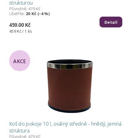
strukturou
Původně:
479 Kč
Ušetříte
:
20 Kč (–4 %)
Detail
459.00 Kč
459 Kč / 1 ks
AKCE
Koš do pokoje 10 l, oválný středně - hnědý, jemná
struktura
Původně:
479 Kč