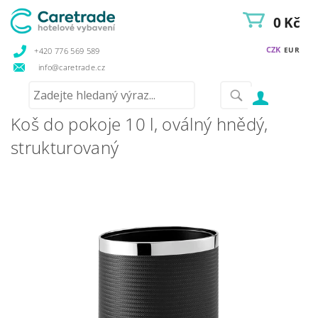
0 Kč
CZK
EUR
+420 776 569 589
info@caretrade.cz
Koš do pokoje 10 l, oválný hnědý,
strukturovaný