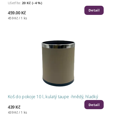
Ušetříte
:
20 Kč (–4 %)
Detail
459.00 Kč
459 Kč / 1 ks
Koš do pokoje 10 l, kulatý taupe -hnědý, hladký
Detail
439 Kč
439 Kč / 1 ks