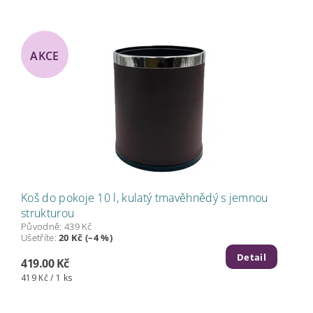
AKCE
Koš do pokoje 10 l, kulatý tmavěhnědý s jemnou
strukturou
Původně:
439 Kč
Ušetříte
:
20 Kč (–4 %)
Detail
419.00 Kč
419 Kč / 1 ks