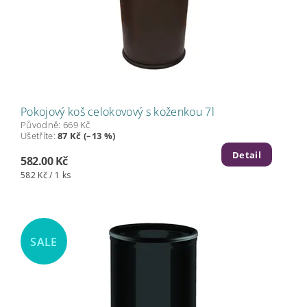
Pokojový koš celokovový s koženkou 7l
Původně:
669 Kč
Ušetříte
:
87 Kč (–13 %)
Detail
582.00 Kč
582 Kč / 1 ks
SALE