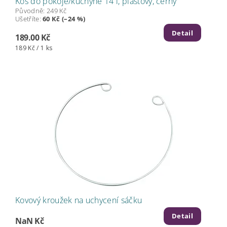
Koš do pokoje/kuchyně 14 l, plastový, černý
Původně:
249 Kč
Ušetříte
:
60 Kč (–24 %)
Detail
189.00 Kč
189 Kč / 1 ks
Kovový kroužek na uchycení sáčku
Detail
NaN Kč