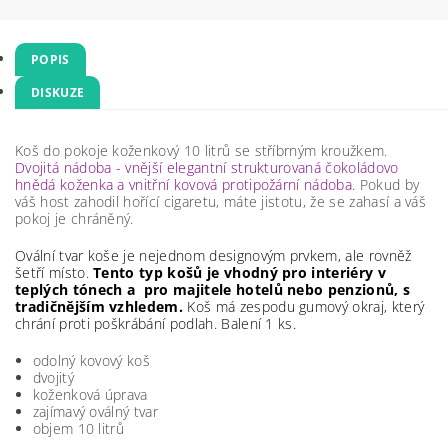
POPIS
DISKUZE
Koš do pokoje koženkový
10 litrů se stříbrným kroužkem.
Dvojitá nádoba - vnější elegantní strukturovaná čokoládovo
hnědá koženka a vnitřní kovová protipožární nádoba.
Pokud by
váš host zahodil hořící cigaretu, máte jistotu, že se zahasí a váš
pokoj je chráněný.
Ovální tvar koše je nejednom designovým prvkem, ale rovněž
šetří místo.
Tento typ košů je vhodný pro interiéry v
teplých tónech a pro majitele hotelů nebo penzionů, s
tradičnějším vzhledem.
Koš má zespodu gumový okraj, který
chrání proti poškrábání podlah. Balení 1 ks.
odolný kovový koš
dvojitý
koženková úprava
zajímavý oválný tvar
objem 10 litrů