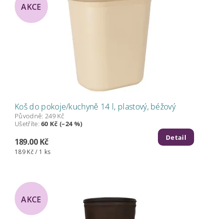
AKCE
Koš do pokoje/kuchyně 14 l, plastový, béžový
Původně:
249 Kč
Ušetříte
:
60 Kč (–24 %)
Detail
189.00 Kč
189 Kč / 1 ks
AKCE