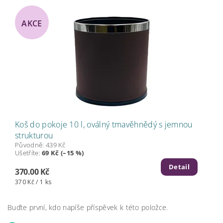
AKCE
Koš do pokoje 10 l, oválný tmavěhnědý s jemnou
strukturou
Původně:
439 Kč
Ušetříte
:
69 Kč (–15 %)
Detail
370.00 Kč
370 Kč / 1 ks
Buďte první, kdo napíše příspěvek k této položce.