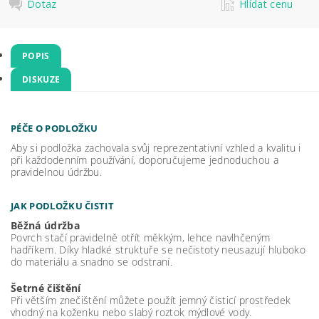
Dotaz
Hlídat cenu
POPIS
DISKUZE
PÉČE O PODLOŽKU
Aby si podložka zachovala svůj reprezentativní vzhled a kvalitu i
při každodenním používání, doporučujeme jednoduchou a
pravidelnou údržbu.
JAK PODLOŽKU ČISTIT
Běžná údržba
Povrch stačí pravidelně otřít měkkým, lehce navlhčeným
hadříkem. Díky hladké struktuře se nečistoty neusazují hluboko
do materiálu a snadno se odstraní.
Šetrné čištění
Při větším znečištění můžete použít jemný čisticí prostředek
vhodný na koženku nebo slabý roztok mýdlové vody.