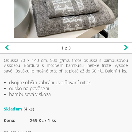
1
z 3
Osuška 70 x 140 cm, 500 g/m2, froté osuška s bambusovou
viskózou. Bordura s motivem bambusu, hebké froté, vysoce
°C
savé. Osušku je možné prát při teplotě až do 60
. Balení 1 ks.
dvojité obšití zabrání uvolňování nitek
ouško na pověšení
bambusová viskóza
Skladem
(4 ks)
Cena:
269 Kč / 1 ks
325,49 Kč včetně DPH