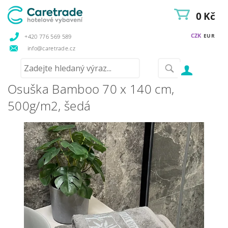
0 Kč
CZK
EUR
+420 776 569 589
info@caretrade.cz
Osuška Bamboo 70 x 140 cm,
500g/m2, šedá