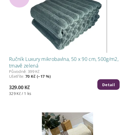
Ručník Luxury mikrobavlna, 50 x 90 cm, 500g/m2,
tmavě zelená
Původně:
399 Kč
Ušetříte
:
70 Kč (–17 %)
Detail
329.00 Kč
329 Kč / 1 ks