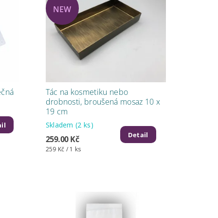
NEW
éčná
Tác na kosmetiku nebo
drobnosti, broušená mosaz 10 x
19 cm
Skladem
(2 ks)
il
Detail
259.00 Kč
259 Kč / 1 ks