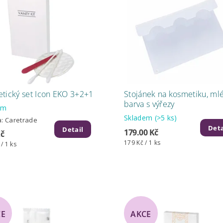
tický set Icon EKO 3+2+1
Stojánek na kosmetiku, ml
barva s výřezy
em
Skladem
(>5 ks)
a:
Caretrade
Deta
Detail
179.00 Kč
Kč
179 Kč / 1 ks
 / 1 ks
CE
AKCE