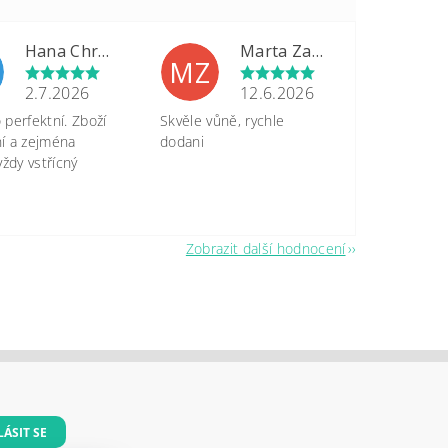
Hana Chrastinová
Marta Zapletalová
MZ
2.7.2026
12.6.2026
perfektní. Zboží
Skvěle vůně, rychle
tní a zejména
dodani
vždy vstřícný
Zobrazit další hodnocení