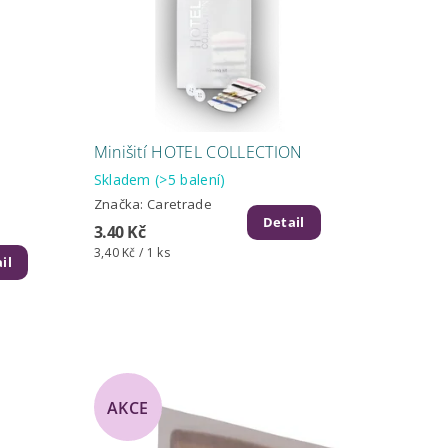
Minišití HOTEL COLLECTION
Skladem
(>5 balení)
Značka:
Caretrade
Detail
3.40 Kč
3,40 Kč / 1 ks
il
AKCE