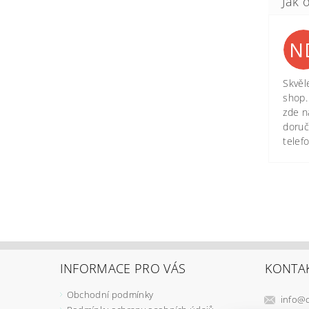
N
Skvěl
shop.
zde n
doruč
telef
INFORMACE PRO VÁS
KONTA
Obchodní podmínky
info
@