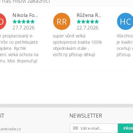
Nikola Formánková Dvořáková
Růžena Rypková
D
RR
HC
27.7.2026
22.7.2026
e propracovaný e-
super vůně velká
Všechno 
 Vše co potřebujete
spokojenost kvalita 100%
je kvali
ajdete. Rychlé
objednávám stále ,
oceňuji 
ení, velká ochota na
vstřícný přístup děkuji
přístup.
onu. Moc doporučuji
KT
NEWSLETTER
caretrade.cz