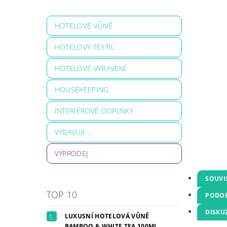
HOTELOVÉ VŮNĚ
HOTELOVÝ TEXTIL
HOTELOVÉ VYBAVENÍ
HOUSEKEEPING
INTERIÉROVÉ DOPLŇKY
VYBAVUJI ...
VÝPRODEJ
SOUVI
TOP 10
PODOB
DISKU
LUXUSNÍ HOTELOVÁ VŮNĚ
BAMBOO & WHITE TEA 100ML