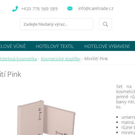
info@caretrade.cz
+420 776 569 589
ELOVÉ VŮNĚ
HOTELOVÝ TEXTIL
HOTELOVÉ VYBAVENÍ
OCENÍ OBCHODU
Hotelová kosmetika
Kosmetické doplňky
Minišití Pink
ití Pink
Set na 
kosmetic
jemně rů
barvy nití
ks.
univerz
matná,
různé b
minima