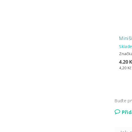
Miniši
Skla
Značk
4.20 
4,20 Kč
Buďte pr
Při