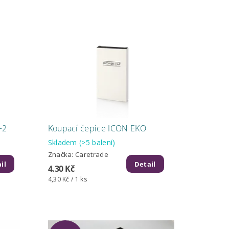
+2
Koupací čepice ICON EKO
Skladem
(>5 balení)
Značka:
Caretrade
il
Detail
4.30 Kč
4,30 Kč / 1 ks