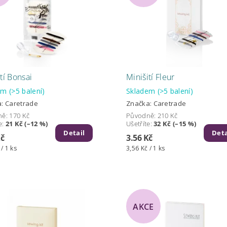
tí Bonsai
Minišití Fleur
dem
(>5 balení)
Skladem
(>5 balení)
a:
Caretrade
Značka:
Caretrade
ně:
170 Kč
Původně:
210 Kč
e
:
21 Kč (–12 %)
Ušetříte
:
32 Kč (–15 %)
Detail
Deta
Kč
3.56 Kč
 / 1 ks
3,56 Kč / 1 ks
AKCE