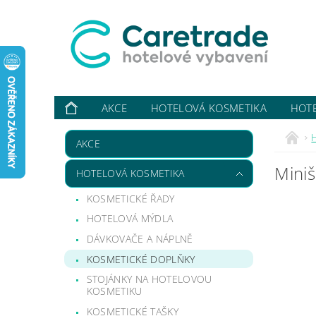
AKCE
HOTELOVÁ KOSMETIKA
HOT
VYBAVUJI ...
KONTAKTY
O NÁS
HODN
AKCE
Miniš
HOTELOVÁ KOSMETIKA
KOSMETICKÉ ŘADY
HOTELOVÁ MÝDLA
DÁVKOVAČE A NÁPLNĚ
KOSMETICKÉ DOPLŇKY
STOJÁNKY NA HOTELOVOU
KOSMETIKU
KOSMETICKÉ TAŠKY