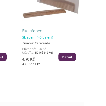
Eko hřeben
Skladem
(>5 balení)
Značka:
Caretrade
Původně:
520 Kč
Ušetříte
:
50 Kč (–9 %)
il
Detail
4.70 Kč
4,70 Kč / 1 ks