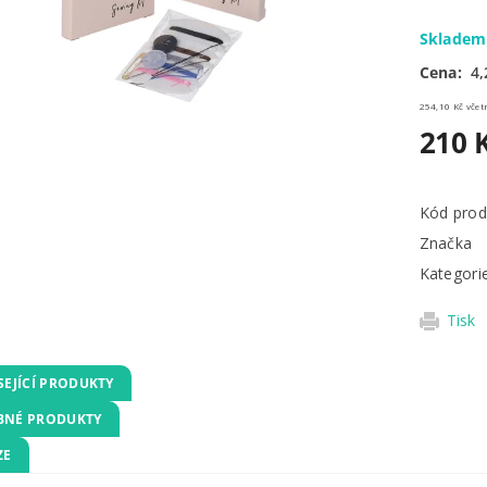
Sklade
Cena:
4,
254,10 
210 
Kód prod
Značka
Kategori
Tisk
SEJÍCÍ PRODUKTY
NÉ PRODUKTY
ZE