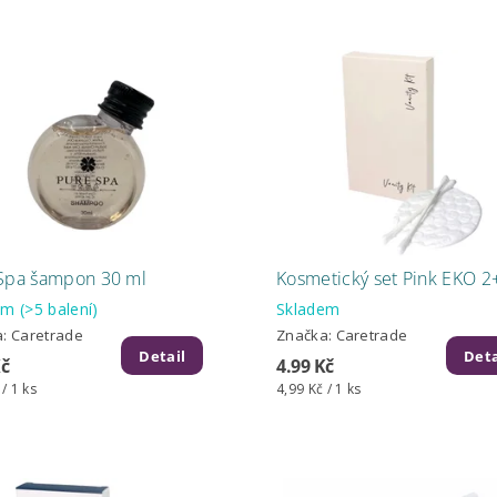
Spa šampon 30 ml
Kosmetický set Pink EKO 2
dem
(>5 balení)
Skladem
a:
Caretrade
Značka:
Caretrade
Detail
Deta
Kč
4.99 Kč
 / 1 ks
4,99 Kč / 1 ks