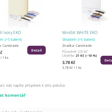
tí Ivory EKO
Minišití WHITE EKO
dem
(>5 balení)
Skladem
(>5 balení)
a:
Caretrade
Značka:
Caretrade
Detail
Původně:
210 Kč
Kč
Ušetříte
:
21 Kč (–10 %)
 / 1 ks
Deta
3.78 Kč
3,78 Kč / 1 ks
vní, kdo napíše příspěvek k této položce.
dat komentář