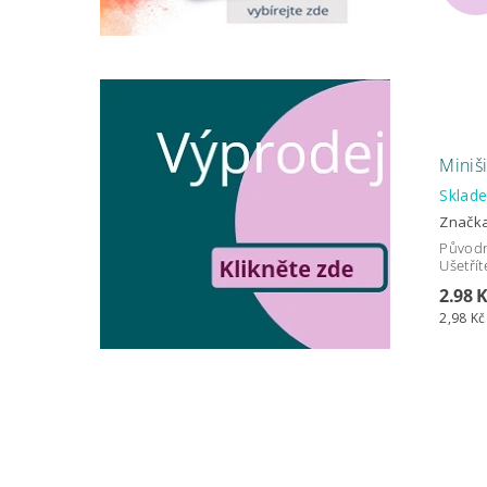
Miniši
Skla
Značk
Původ
Ušetřít
2.98 
2,98 Kč