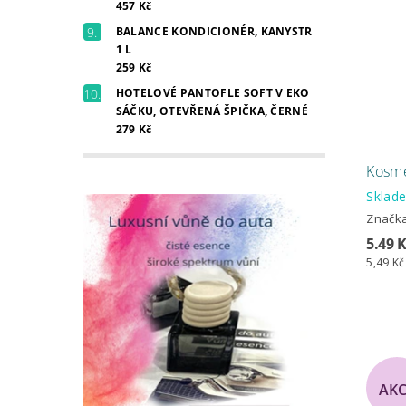
457 Kč
BALANCE KONDICIONÉR, KANYSTR
1 L
259 Kč
HOTELOVÉ PANTOFLE SOFT V EKO
SÁČKU, OTEVŘENÁ ŠPIČKA, ČERNÉ
279 Kč
Kosme
Sklad
Značk
5.49 
5,49 Kč
AK