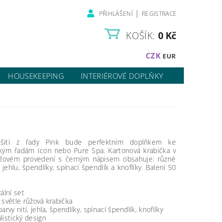
|
PŘIHLÁŠENÍ
REGISTRACE
KOŠÍK:
0 Kč
CZK
EUR
HOUSEKEEPING
INTERIÉROVÉ DOPLŇKY
šití z řady Pink bude perfektním doplňkem ke
kým řadám Icon nebo Pure Spa. Kartonová krabička v
žovém provedení s černým nápisem obsahuje: různé
, jehlu, špendlíky, spínací špendlík a knoflíky. Balení 50
ální set
 světle růžová krabička
arvy nití, jehla, špendlíky, spínací špendlík, knoflíky
listický design