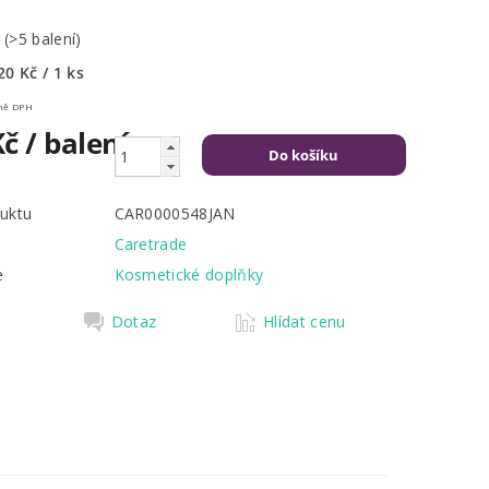
m
(>5 balení)
20 Kč / 1 ks
Kč včetně DPH
Kč
/ balení
uktu
CAR0000548JAN
Caretrade
e
Kosmetické doplňky
Dotaz
Hlídat cenu