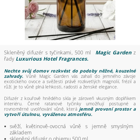
Skleněný difuzér s tyčinkami, 500 ml
Magic Garden
z
řady
Luxurious Hotel Fragrances.
Nechte svůj domov rozkvést do podoby něžné, kouzelné
zahrady.
Vůně Magic Garden vás zahalí do jemného závoje
exotického ovoce a svěžesti právě rozkvetlých magnolií, frézií a
růží. Je to vůně plná lehkosti, radosti a ženské elegance.
Difuzér z kouřově hnědého skla je zároveň vkusným doplňkem
interiéru. Černé ratanové tyčinky umožňují postupné a
rovnoměrné uvolňování vůně, která
jemně provoní prostor a
vytvoří útulnou, vyváženou atmosféru.
svěží, květinově-ovocná vůně s jemně smyslným
základem
skleněný difuzér o objemu 500 ml