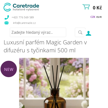
0 Kč
CZK
EUR
+420 776 569 589
info@caretrade.cz
Luxusní parfém Magic Garden v
difuzéru s tyčinkami 500 ml
NEW