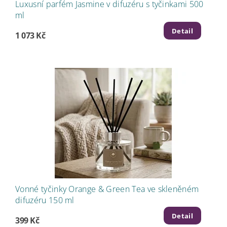
Luxusní parfém Jasmine v difuzéru s tyčinkami 500
ml
Detail
1 073 Kč
Vonné tyčinky Orange & Green Tea ve skleněném
difuzéru 150 ml
Detail
399 Kč