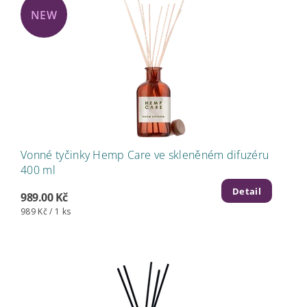
NEW
Vonné tyčinky Hemp Care ve skleněném difuzéru
400 ml
Detail
989.00 Kč
989 Kč / 1 ks