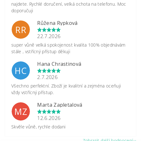
najdete. Rychlé doručení, velká ochota na telefonu. Moc
doporučuji
Růžena Rypková
RR
22.7.2026
super vůně velká spokojenost kvalita 100% objednávám
stále , vstřícný přístup děkuji
Hana Chrastinová
HC
2.7.2026
Všechno perfektní. Zboží je kvalitní a zejména oceňuji
vždy vstřícný přístup.
Marta Zapletalová
MZ
12.6.2026
Skvěle vůně, rychle dodani
Zobrazit další hodnocení