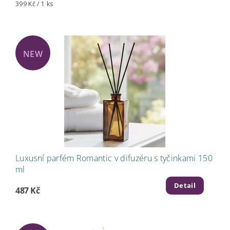
399 Kč / 1 ks
NEW
Luxusní parfém Romantic v difuzéru s tyčinkami 150
ml
Detail
487 Kč