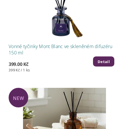
Vonné tyčinky Mont Blanc ve skleněném difuzéru
150 ml
Detail
399.00 Kč
399 Kč / 1 ks
NEW