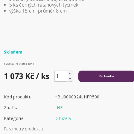
5 ks černých ratanových tyčinek
výška 15 cm, průměr 8 cm
Skladem
1 298,33 Kč včetně DPH
1 073 Kč
/ ks
Kód produktu
HBU0000024LHFR500
Značka
LHF
Kategorie
Difuzéry
Parametry produktu: