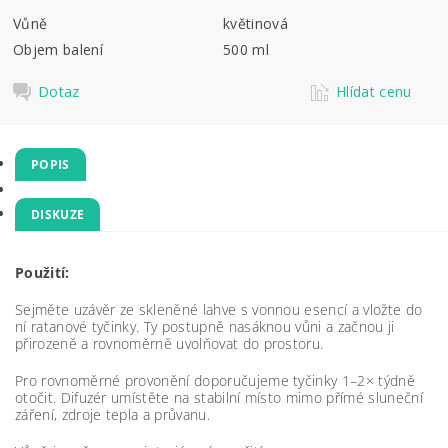
Vůně
květinová
Objem balení
500 ml
Dotaz
Hlídat cenu
POPIS
DISKUZE
Použití:
Sejměte uzávěr ze skleněné lahve s vonnou esencí a vložte do
ní ratanové tyčinky. Ty postupně nasáknou vůni a začnou ji
přirozeně a rovnoměrně uvolňovat do prostoru.
Pro rovnoměrné provonění doporučujeme tyčinky 1–2× týdně
otočit. Difuzér umístěte na stabilní místo mimo přímé sluneční
záření, zdroje tepla a průvanu.