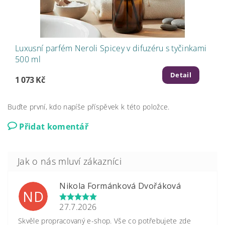
Luxusní parfém Neroli Spicey v difuzéru s tyčinkami
500 ml
Detail
1 073 Kč
Buďte první, kdo napíše příspěvek k této položce.
Přidat komentář
Nikola Formánková Dvořáková
ND
27.7.2026
Skvěle propracovaný e-shop. Vše co potřebujete zde