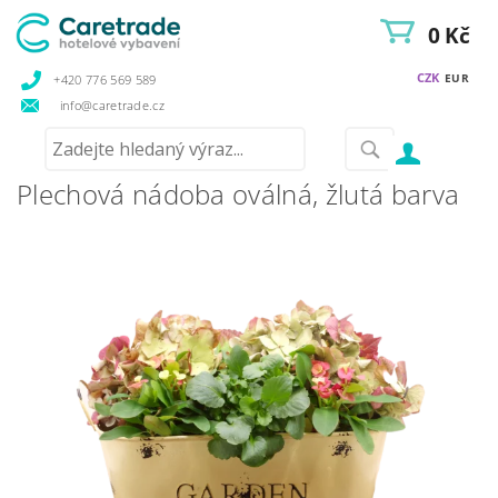
0 Kč
CZK
EUR
+420 776 569 589
info@caretrade.cz
Plechová nádoba oválná, žlutá barva