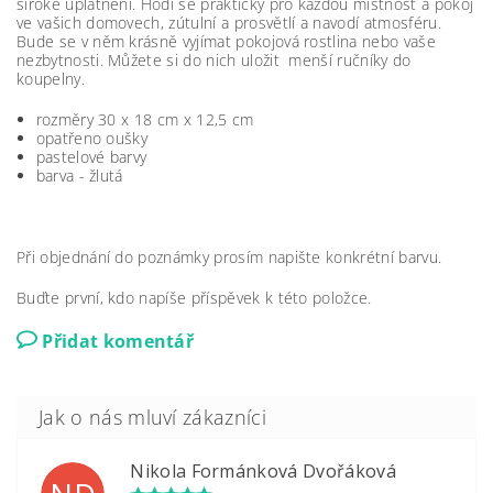
široké uplatnění. Hodí se prakticky pro každou místnost a pokoj
ve vašich domovech, zútulní a prosvětlí a navodí atmosféru.
Bude se v něm krásně vyjímat pokojová rostlina nebo vaše
nezbytnosti. Můžete si do nich uložit menší ručníky do
koupelny.
rozměry 30 x 18 cm x 12,5 cm
opatřeno oušky
pastelové barvy
barva - žlutá
Při objednání do poznámky prosím napište konkrétní barvu.
Buďte první, kdo napíše příspěvek k této položce.
Přidat komentář
Nikola Formánková Dvořáková