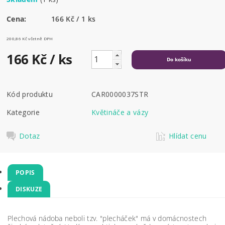
Cena:
166 Kč / 1 ks
200,86 Kč včetně DPH
166 Kč
/ ks
Kód produktu
CAR0000037STR
Kategorie
Květináče a vázy
Dotaz
Hlídat cenu
POPIS
DISKUZE
Plechová nádoba neboli tzv. "plecháček" má v domácnostech