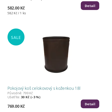
Detail
582.00 Kč
582 Kč / 1 ks
SALE
Pokojový koš celokovový s koženkou 18l
Původně:
799 Kč
Ušetříte
:
30 Kč (–3 %)
Detail
769.00 Kč