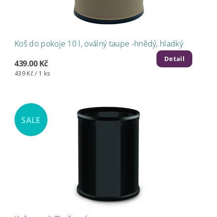
Koš do pokoje 10 l, oválný taupe -hnědý, hladký
Detail
439.00 Kč
439 Kč / 1 ks
SALE