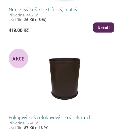
Nerezový koš 7l - stříbrný, matný
Původně:
445 Kč
Ušetříte
:
26 Kč (–5 %)
Detail
419.00 Kč
AKCE
Pokojový koš celokovový s koženkou 7l
Původně:
669 Kč
Ušetříte
:
87 Kč (–13 %)