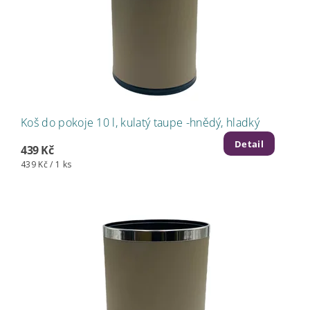
Koš do pokoje 10 l, kulatý taupe -hnědý, hladký
Detail
439 Kč
439 Kč / 1 ks