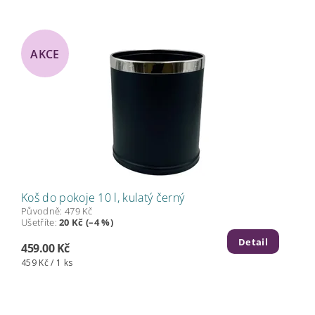
AKCE
Koš do pokoje 10 l, kulatý černý
Původně:
479 Kč
Ušetříte
:
20 Kč (–4 %)
Detail
459.00 Kč
459 Kč / 1 ks