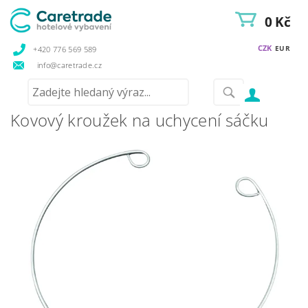
0 Kč
CZK
EUR
+420 776 569 589
info@caretrade.cz
Kovový kroužek na uchycení sáčku