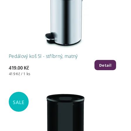
Pedálový koš 5l - stříbrný, matný
Detail
419.00 Kč
419 Kč / 1 ks
SALE