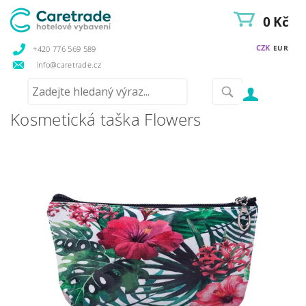
0 Kč
CZK
EUR
+420 776 569 589
info@caretrade.cz
Kosmetická taška Flowers