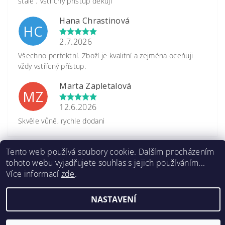
stále , vstřícný přístup děkuji
Hana Chrastinová
HC
2.7.2026
Všechno perfektní. Zboží je kvalitní a zejména oceňuji
vždy vstřícný přístup.
Marta Zapletalová
MZ
12.6.2026
Skvěle vůně, rychle dodani
Zobrazit další hodnocení
Tento web používá soubory cookie. Dalším procházením
tohoto webu vyjadřujete souhlas s jejich používáním...
Více informací
zde
.
NASTAVENÍ
2026 ©
www.caretrade.cz
, všechna práva vyhrazena
Kódování
prostřednictvím
Shoptet