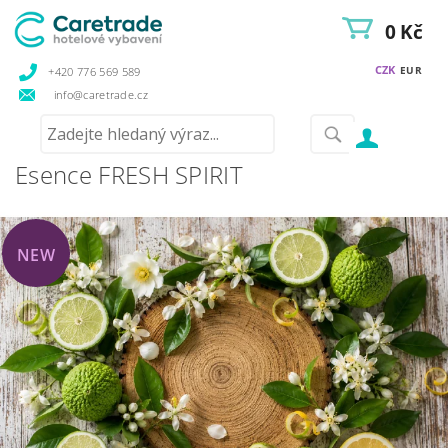
0 Kč
CZK
EUR
+420 776 569 589
info@caretrade.cz
Esence FRESH SPIRIT
NEW