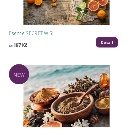
Esence SECRET WISH
Detail
197 Kč
od
NEW