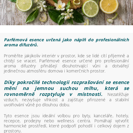
Parfémová esence určená jako náplň do profesionálních
aroma difuzérů.
Proměňte jakýkoliv interiér v prostor, kde se lidé cítí příjemně a
chtějí se vracet. Parfémové esence určené pro profesionální
aroma difuzéry přinášejí dlouhotrvající vůni a dotvářejí
jedinečnou atmosféru domova i komerčních prostor.
Díky pokročilé technologii rozprašování se esence
mění na jemnou suchou mlhu, která se
rovnoměrně rozptyluje v místnosti.
Nezatěžuje
vzduch, nezvyšuje vlhkost a zajišťuje přirozené a stabilní
uvolňování vůně po dlouhou dobu.
Tyto esence jsou ideální volbou pro byty, kanceláře, hotely,
recepce, prodejny nebo wellness centra. Pomáhají vytvořit
harmonické prostředí, které podpoří pohodlí i celkový dojem z
prostoru.