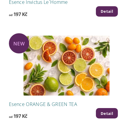
Esence Invictus Le´Homme
Detail
197 Kč
od
NEW
Esence ORANGE & GREEN TEA
Detail
197 Kč
od