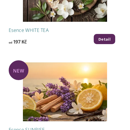
Esence WHITE TEA
Detail
197 Kč
od
NEW
Esence SUNRISE