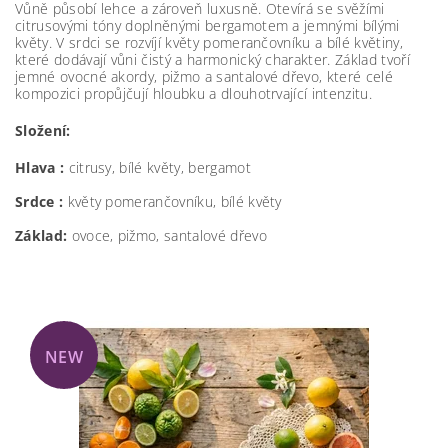
Vůně působí lehce a zároveň luxusně. Otevírá se svěžími
citrusovými tóny doplněnými bergamotem a jemnými bílými
květy. V srdci se rozvíjí květy pomerančovníku a bílé květiny,
které dodávají vůni čistý a harmonický charakter. Základ tvoří
jemné ovocné akordy, pižmo a santalové dřevo, které celé
kompozici propůjčují hloubku a dlouhotrvající intenzitu.
Složení:
Hlava :
citrusy, bílé květy, bergamot
Srdce :
květy pomerančovníku, bílé květy
Základ:
ovoce, pižmo, santalové dřevo
NEW