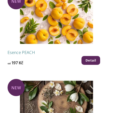
NEW
Esence PEACH
Detail
197 Kč
od
NEW