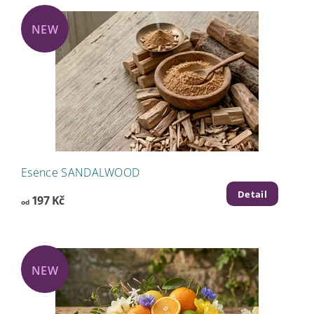
NEW
Esence SANDALWOOD
Detail
197 Kč
od
NEW