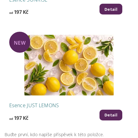
Detail
197 Kč
od
NEW
Esence JUST LEMONS
Detail
197 Kč
od
Buďte první, kdo napíše příspěvek k této položce.