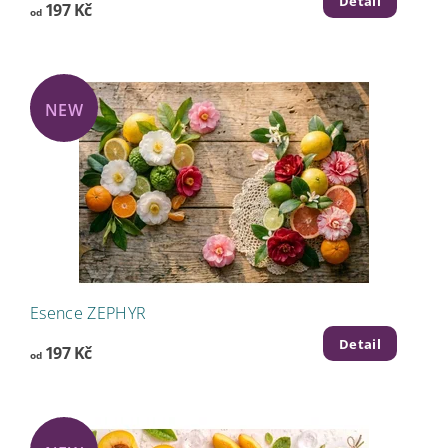
Detail
197 Kč
od
NEW
Esence ZEPHYR
Detail
197 Kč
od