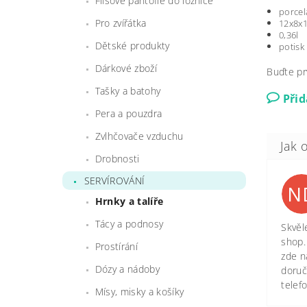
Flísové pantofle do ložnice
porcel
Pro zvířátka
12x8x
0,36l
Dětské produkty
potisk
Dárkové zboží
Buďte pr
Tašky a batohy
Při
Pera a pouzdra
Zvlhčovače vzduchu
Drobnosti
SERVÍROVÁNÍ
N
Hrnky a talíře
Tácy a podnosy
Skvěl
shop.
Prostírání
zde n
Dózy a nádoby
doruč
telef
Mísy, misky a košíky