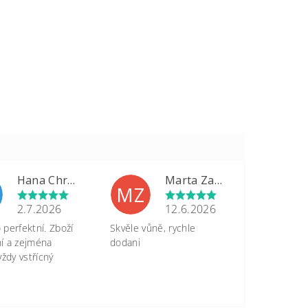
Hana Chrastinová
Marta Zapletalová
MZ
2.7.2026
12.6.2026
perfektní. Zboží
Skvěle vůně, rychle
tní a zejména
dodani
vždy vstřícný