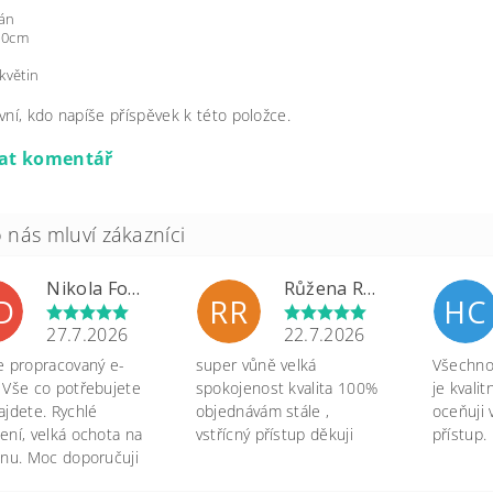
án
10cm
 květin
vní, kdo napíše příspěvek k této položce.
dat komentář
Nikola Formánková Dvořáková
Růžena Rypková
D
RR
HC
27.7.2026
22.7.2026
e propracovaný e-
super vůně velká
Všechno 
 Vše co potřebujete
spokojenost kvalita 100%
je kvali
ajdete. Rychlé
objednávám stále ,
oceňuji 
ení, velká ochota na
vstřícný přístup děkuji
přístup.
onu. Moc doporučuji