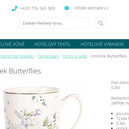
info@caretrade.cz
+420 776 569 589
ELOVÉ VŮNĚ
HOTELOVÝ TEXTIL
HOTELOVÉ VYBAVENÍ
OCENÍ OBCHODU
Interiérové doplňky
Servírování
Hrnky a talíře
Hrníček Butterflies
ek Butterflies
Porceláno
0,36l.
Romanti
zahřeje n
porcel
12x8x
0,36l
potisk 