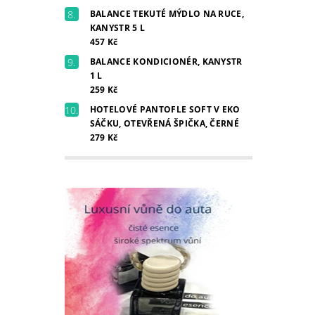
BALANCE TEKUTÉ MÝDLO NA RUCE,
KANYSTR 5 L
457 Kč
BALANCE KONDICIONÉR, KANYSTR
1 L
259 Kč
HOTELOVÉ PANTOFLE SOFT V EKO
SÁČKU, OTEVŘENÁ ŠPIČKA, ČERNÉ
279 Kč