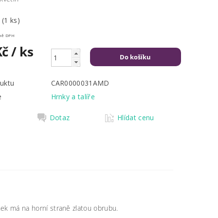
m
(1 ks)
Kč včetně DPH
Kč
/ ks
uktu
CAR0000031AMD
e
Hrnky a talíře
Dotaz
Hlídat cenu
ek má na horní straně zlatou obrubu.