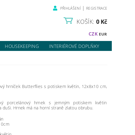
|
PŘIHLÁŠENÍ
REGISTRACE
KOŠÍK:
0 Kč
CZK
EUR
HOUSEKEEPING
INTERIÉROVÉ DOPLŇKY
vý hrníček Butterflies s potiskem květin,
12x8x10 cm,
cký porcelánový hrnek s jemným potiskem květin
a duši. Hrnek má na horní straně zlatou obrubu.
án
10cm
květin