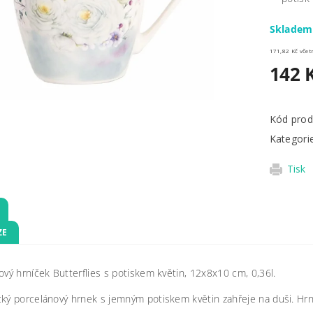
Sklade
171,82 
142 
Kód prod
Kategori
Tisk
ZE
ový hrníček Butterflies s potiskem květin,
12x8x10 cm, 0,36l.
ký porcelánový hrnek s jemným potiskem květin zahřeje na duši. Hrn