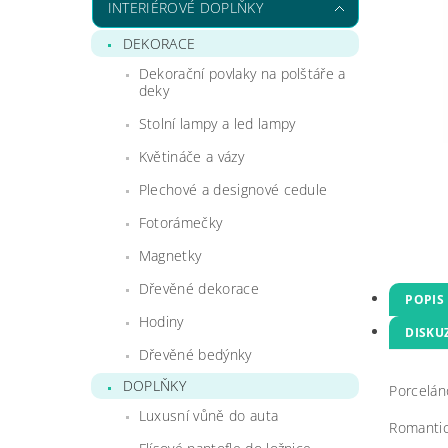
INTERIÉROVÉ DOPLŇKY
DEKORACE
Dekorační povlaky na polštáře a
deky
Stolní lampy a led lampy
Květináče a vázy
Plechové a designové cedule
Fotorámečky
Magnetky
Dřevěné dekorace
POPIS
Hodiny
DISKU
Dřevěné bedýnky
DOPLŇKY
Porcelán
Luxusní vůně do auta
Romantic