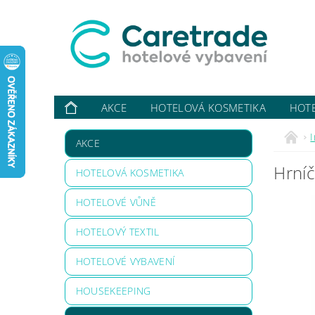
AKCE
HOTELOVÁ KOSMETIKA
HOT
VYBAVUJI ...
KONTAKTY
O NÁS
HODN
AKCE
Hrníč
HOTELOVÁ KOSMETIKA
HOTELOVÉ VŮNĚ
HOTELOVÝ TEXTIL
HOTELOVÉ VYBAVENÍ
HOUSEKEEPING