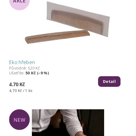
AKCE
Eko hřeben
Původně:
520 Kč
Ušetříte
:
50 Kč (–9 %)
Detail
4.70 Kč
4,70 Kč / 1 ks
NEW