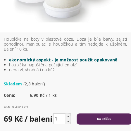
Houbička na boty v plastové dóze. Dóza je bílé barvy, zajistí
pohodlnou manipulaci s houbičkou a tím nedojde k ušpinění.
Balení 10 ks.
ekonomický aspekt - je možnost použít opakovaně
houbička napuštěna pečující emulzí
nebarví, vhodná i na kůži
Skladem
(2,8 balení)
Cena:
6,90 Kč / 1 ks
83,49 Kč včetně DPH
69 Kč
/ balení