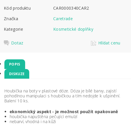
Kód produktu
CAR0000340CAR2
Značka
Caretrade
Kategorie
Kosmetické doplňky
Dotaz
Hlídat cenu
POPIS
DISKUZE
Houbička na boty v plastové dóze. Dóza je bílé barvy, zajistí
pohodlnou manipulaci s houbičkou a tím nedojde k ušpinění.
Balení 10 ks.
ekonomický aspekt - je možnost použít opakovaně
houbička napuštěna pečující emulzí
nebarví, vhodná i na kůži