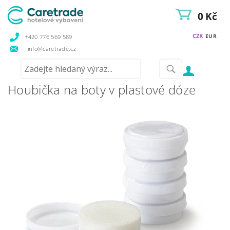
0 Kč
CZK
EUR
+420 776 569 589
info@caretrade.cz
Houbička na boty v plastové dóze