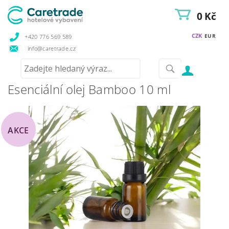
0 Kč
CZK
EUR
+420 776 569 589
info@caretrade.cz
Esenciální olej Bamboo 10 ml
AKCE