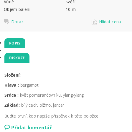
Vůně
svěží
Objem balení
10 ml
Dotaz
Hlídat cenu
POPIS
DISKUZE
Složení:
Hlava :
bergamot
Srdce :
květ pomerančovníku, ylang-ylang
Základ:
bílý cedr, pižmo, jantar
Buďte první, kdo napíše příspěvek k této položce.
Přidat komentář