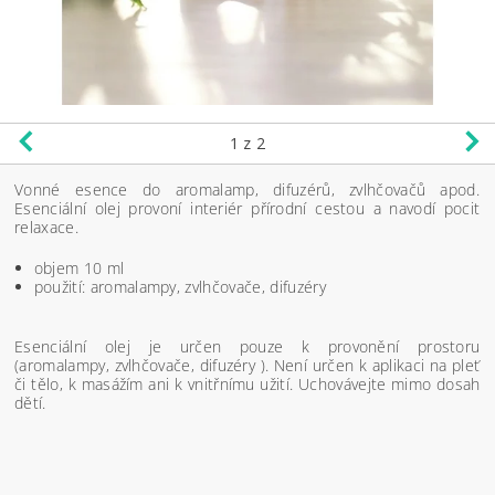
1
z 2
Vonné esence do aromalamp, difuzérů, zvlhčovačů apod.
Esenciální olej provoní interiér přírodní cestou a navodí pocit
relaxace.
objem 10 ml
použití: aromalampy, zvlhčovače, difuzéry
Esenciální olej je určen pouze k provonění prostoru
(aromalampy, zvlhčovače, difuzéry ). Není určen k aplikaci na pleť
či tělo, k masážím ani k vnitřnímu užití. Uchovávejte mimo dosah
dětí.