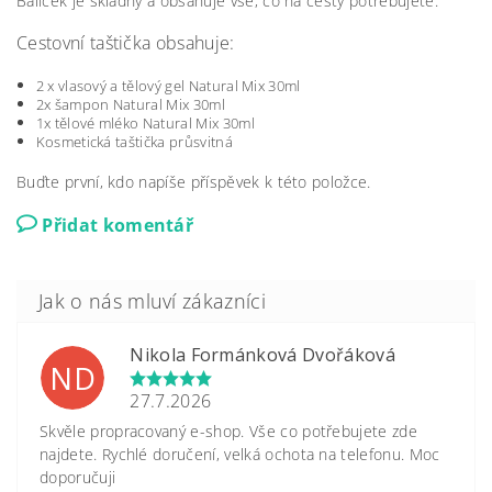
Balíček je skladný a obsahuje vše, co na cesty potřebujete.
Cestovní taštička obsahuje:
2 x vlasový a tělový gel Natural Mix 30ml
2x šampon Natural Mix 30ml
1x tělové mléko Natural Mix 30ml
Kosmetická taštička průsvitná
Buďte první, kdo napíše příspěvek k této položce.
Přidat komentář
Nikola Formánková Dvořáková
ND
27.7.2026
Skvěle propracovaný e-shop. Vše co potřebujete zde
najdete. Rychlé doručení, velká ochota na telefonu. Moc
doporučuji