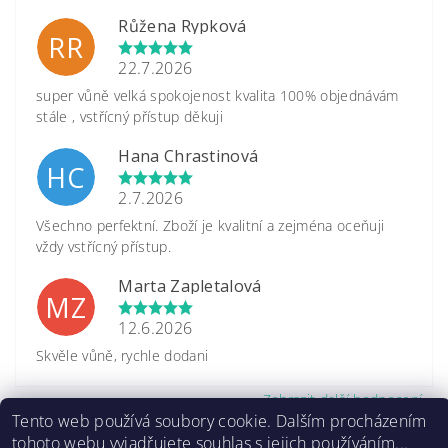
Růžena Rypková
RR
22.7.2026
super vůně velká spokojenost kvalita 100% objednávám
stále , vstřícný přístup děkuji
Hana Chrastinová
HC
2.7.2026
Všechno perfektní. Zboží je kvalitní a zejména oceňuji
vždy vstřícný přístup.
Marta Zapletalová
MZ
12.6.2026
Skvěle vůně, rychle dodani
Zobrazit další hodnocení
Tento web používá soubory cookie. Dalším procházením
tohoto webu vyjadřujete souhlas s jejich používáním...