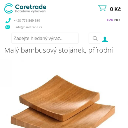
0 Kč
CZK
EUR
+420 776 569 589
info@caretrade.cz
Malý bambusový stojánek, přírodní