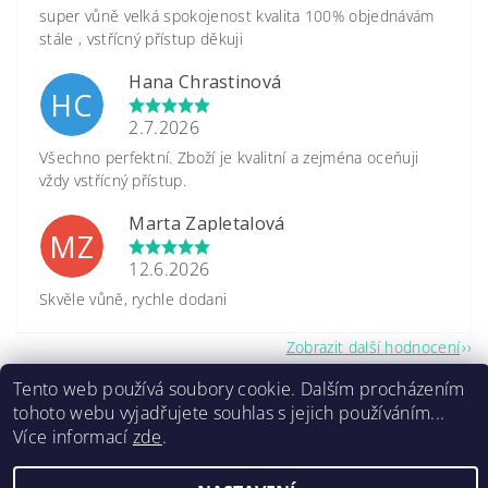
super vůně velká spokojenost kvalita 100% objednávám
stále , vstřícný přístup děkuji
Hana Chrastinová
HC
2.7.2026
Všechno perfektní. Zboží je kvalitní a zejména oceňuji
vždy vstřícný přístup.
Marta Zapletalová
MZ
12.6.2026
Skvěle vůně, rychle dodani
Zobrazit další hodnocení
Tento web používá soubory cookie. Dalším procházením
tohoto webu vyjadřujete souhlas s jejich používáním...
Více informací
zde
.
2026 ©
www.caretrade.cz
, všechna práva vyhrazena