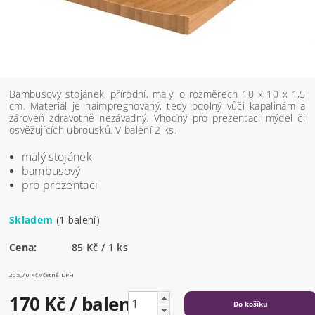
Bambusový stojánek, přírodní, malý, o rozměrech 10 x 10 x 1,5
cm. Materiál je naimpregnovaný, tedy odolný vůči kapalinám a
zároveň zdravotně nezávadný. Vhodný pro prezentaci mýdel či
osvěžujících ubrousků. V balení 2 ks.
malý stojánek
bambusový
pro prezentaci
Skladem
(1 balení)
Cena:
85 Kč / 1 ks
205,70 Kč včetně DPH
170 Kč
/ balení