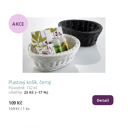
AKCE
Plastový košík, černý
Původně:
132 Kč
Ušetříte
:
23 Kč (–17 %)
Detail
109 Kč
109 Kč / 1 ks