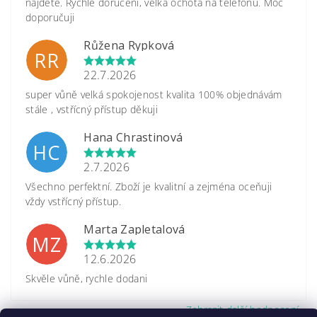
najdete. Rychlé doručení, velká ochota na telefonu. Moc
doporučuji
Růžena Rypková
RR
22.7.2026
super vůně velká spokojenost kvalita 100% objednávám
stále , vstřícný přístup děkuji
Hana Chrastinová
HC
2.7.2026
Všechno perfektní. Zboží je kvalitní a zejména oceňuji
vždy vstřícný přístup.
Marta Zapletalová
MZ
12.6.2026
Skvěle vůně, rychle dodani
Zobrazit další hodnocení