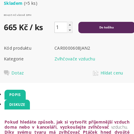
Skladem
(>5 ks)
804,65 Kč včetně DPH
665 Kč
/ ks
Kód produktu
CAR0000608JAN2
Kategorie
Zvlhčovače vzduchu
Dotaz
Hlídat cenu
POPIS
DISKUZE
Pokud hledáte způsob, jak si vytvořit příjemnější vzduch
doma nebo v kanceláři, vyzkoušejte zvlhčovač
vzduchu.
Díky svému tvaru má zvlhčovač Ptáček hned dvojité