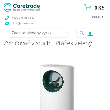
0 Kč
CZK
EUR
+420 776 569 589
info@caretrade.cz
Zvlhčovač vzduchu Ptáček zelený