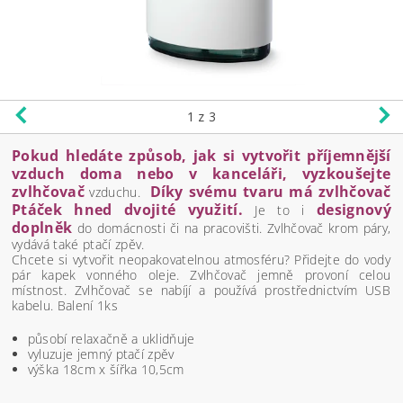
1
z 3
Pokud hledáte způsob, jak si vytvořit příjemnější
vzduch doma nebo v kanceláři, vyzkoušejte
zvlhčovač
Díky svému tvaru má zvlhčovač
vzduchu.
Ptáček hned dvojité využití.
designový
Je to i
doplněk
do domácnosti či na pracovišti. Zvlhčovač krom páry,
vydává také ptačí zpěv.
Chcete si vytvořit neopakovatelnou atmosféru? Přidejte do vody
pár kapek vonného oleje. Zvlhčovač jemně provoní celou
místnost. Zvlhčovač se nabíjí a používá prostřednictvím USB
kabelu. Balení 1ks
působí relaxačně a uklidňuje
vyluzuje jemný ptačí zpěv
výška 18cm x šířka 10,5cm