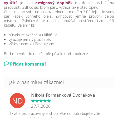
využití.
Je to i
designový doplněk
do domácnosti či na
pracovišti. Zvlhčovač krom páry, vydává také ptačí zpěv.
Chcete si vytvořit neopakovatelnou atmosféru? Přidejte do vody
pár kapek vonného oleje. Zvlhčovač jemně provoní celou
místnost. Zvlhčovač se nabíjí a používá prostřednictvím USB
kabelu. Balení 1ks
působí relaxačně a uklidňuje
vyluzuje jemný ptačí zpěv
výška 18cm x šířka 10,5cm
Buďte první, kdo napíše příspěvek k této položce.
Přidat komentář
Nikola Formánková Dvořáková
ND
27.7.2026
Skvěle propracovaný e-shop. Vše co potřebujete zde