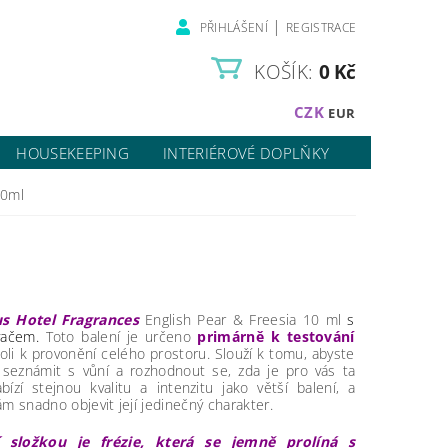
|
PŘIHLÁŠENÍ
REGISTRACE
KOŠÍK:
0 Kč
CZK
EUR
HOUSEKEEPING
INTERIÉROVÉ DOPLŇKY
10ml
s Hotel Fragrances
English Pear & Freesia 10 ml
s
vačem.
Toto balení je určeno
primárně k testování
koli k provonění celého prostoru. Slouží k tomu, abyste
 seznámit s vůní a rozhodnout se, zda je pro vás ta
bízí stejnou kvalitu a intenzitu jako větší balení, a
m snadno objevit její jedinečný charakter.
í složkou je frézie, která se jemně prolíná s