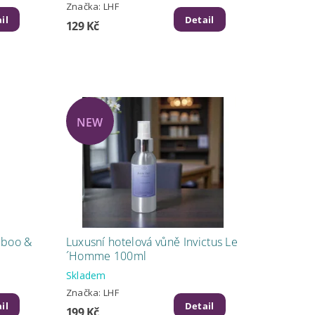
Značka:
LHF
il
Detail
129 Kč
NEW
mboo &
Luxusní hotelová vůně Invictus Le
´Homme 100ml
Skladem
Značka:
LHF
il
Detail
199 Kč