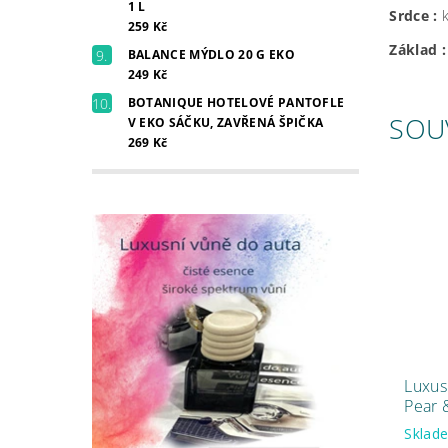
1 L
Srdce :
259 Kč
Základ 
BALANCE MÝDLO 20 G EKO
249 Kč
BOTANIQUE HOTELOVÉ PANTOFLE
SOU
V EKO SÁČKU, ZAVŘENÁ ŠPIČKA
269 Kč
Luxus
Pear 
Skla