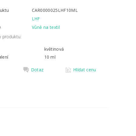
uktu
CAR0000025LHF10ML
LHF
e
Vůně na textil
y produktu:
květinová
lení
10 ml
Dotaz
Hlídat cenu