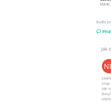
559 Kč 
Buďte pr
Při
N
Skvěl
shop.
zde n
doruč
telef