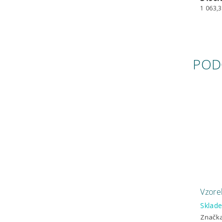
1 063,33
POD
Vzore
Skla
Značk