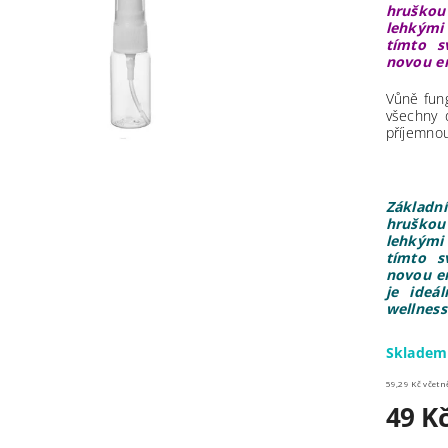
hruškou
lehkými
tímto 
novou en
Vůně fung
všechny 
příjemnou
Základn
hruškou
lehkými
tímto 
novou en
je ideá
wellness
Skladem
59,29 Kč 
49 K