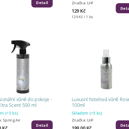
Detail
Značka:
LHF
Deta
129 Kč
129 Kč / 1 ks
sionální vůně do pokoje -
Luxusní hotelová vůně Ros
Ultra Scent 500 ml
100ml
dem
(>5 ks)
Skladem
(>5 ks)
a:
Spring Air
Značka:
LHF
Detail
Deta
0 Kč
199.00 Kč