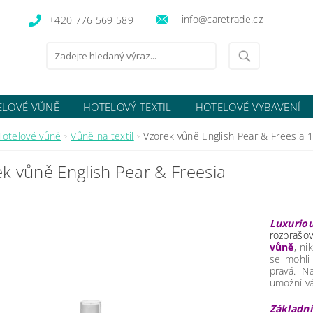
info@caretrade.cz
+420 776 569 589
ELOVÉ VŮNĚ
HOTELOVÝ TEXTIL
HOTELOVÉ VYBAVENÍ
OCENÍ OBCHODU
Hotelové vůně
Vůně na textil
Vzorek vůně English Pear & Freesia 
k vůně English Pear & Freesia
Luxuriou
rozprašo
vůně
, ni
se mohli
pravá. Na
umožní vá
Základn