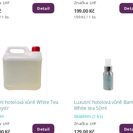
a:
LHF
Značka:
LHF
Detail
Deta
č
199.00 Kč
/ 1 ks
199 Kč / 1 ks
ní hotelová vůně White Tea
Luxusní hotelová vůně Ba
nystr
White tea 50ml
em
Skladem
(1 ks)
a:
LHF
Značka:
LHF
Detail
Deta
00 Kč
129.00 Kč