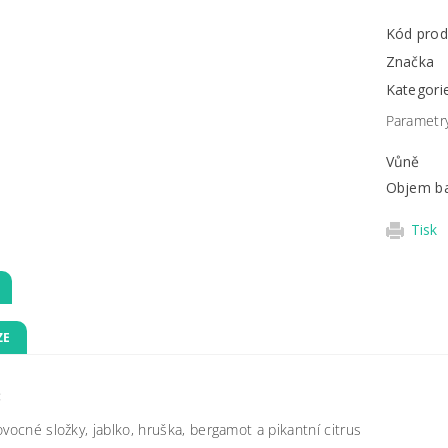
Kód prod
Značka
Kategori
Parametr
Vůně
Objem ba
Tisk
ZE
:
ovocné složky, jablko, hruška, bergamot a pikantní citrus