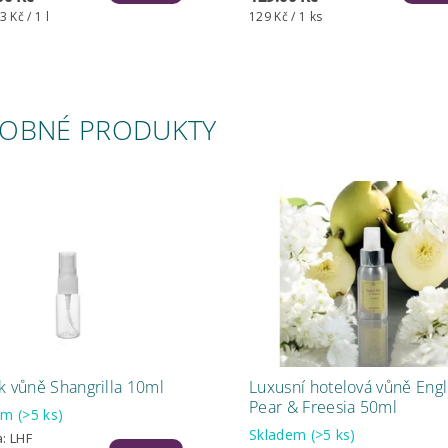
 Kč / 1 l
129 Kč / 1 ks
OBNÉ PRODUKTY
k vůně Shangrilla 10ml
Luxusní hotelová vůně Engl
Pear & Freesia 50ml
dem
(>5 ks)
Skladem
(>5 ks)
a:
LHF