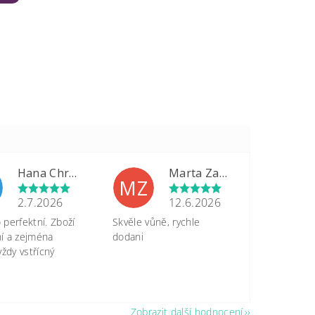
Hana Chrastinová
Marta Zapletalová
MZ
2.7.2026
12.6.2026
perfektní. Zboží
Skvěle vůně, rychle
tní a zejména
dodani
vždy vstřícný
Zobrazit další hodnocení