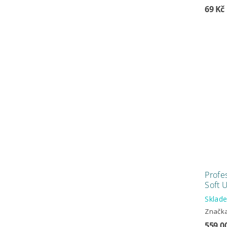
69 Kč
Profe
Soft 
Skla
Značk
559.0