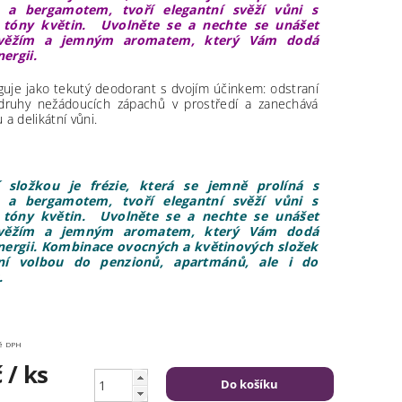
 a bergamotem, tvoří elegantní svěží vůni s
 tóny květin. Uvolněte se a nechte se unášet
svěžím a jemným aromatem, který Vám dodá
ergii.
uje jako tekutý deodorant s dvojím účinkem: odstraní
druhy nežádoucích zápachů v prostředí a zanechává
 a delikátní vůni.
í složkou je frézie, která se jemně prolíná s
 a bergamotem, tvoří elegantní svěží vůni s
 tóny květin.
Uvolněte se a nechte se unášet
svěžím a jemným aromatem, který Vám dodá
ergii. Kombinace ovocných a květinových složek
lní volbou do penzionů, apartmánů, ale i do
.
včetně DPH
č
/ ks