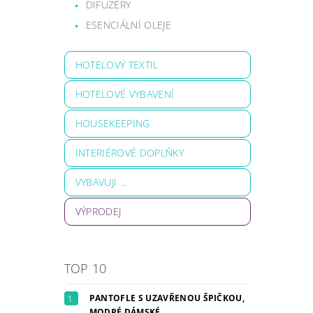
DIFUZÉRY
ESENCIÁLNÍ OLEJE
HOTELOVÝ TEXTIL
HOTELOVÉ VYBAVENÍ
HOUSEKEEPING
INTERIÉROVÉ DOPLŇKY
VYBAVUJI ...
VÝPRODEJ
TOP 10
PANTOFLE S UZAVŘENOU ŠPIČKOU,
MODRÉ DÁMSKÉ