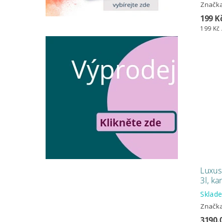
Značk
199 K
199 Kč 
Luxus
3l, ka
Sklad
Značk
3190.