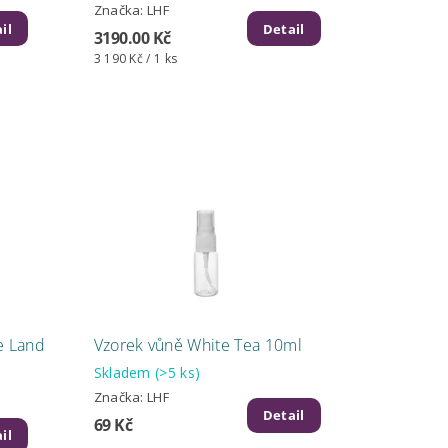
Značka:
LHF
il
Detail
3190.00 Kč
3 190 Kč / 1 ks
e Land
Vzorek vůně White Tea 10ml
Skladem
(>5 ks)
Značka:
LHF
Detail
69 Kč
il