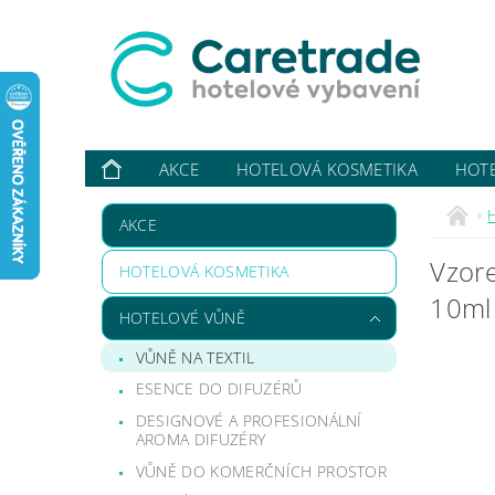
AKCE
HOTELOVÁ KOSMETIKA
HOT
VYBAVUJI ...
KONTAKTY
O NÁS
HODN
AKCE
Vzore
HOTELOVÁ KOSMETIKA
10ml
HOTELOVÉ VŮNĚ
VŮNĚ NA TEXTIL
ESENCE DO DIFUZÉRŮ
DESIGNOVÉ A PROFESIONÁLNÍ
AROMA DIFUZÉRY
VŮNĚ DO KOMERČNÍCH PROSTOR