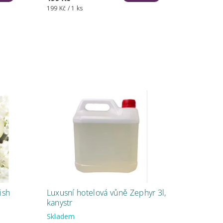
199 Kč / 1 ks
ish
Luxusní hotelová vůně Zephyr 3l,
kanystr
Skladem