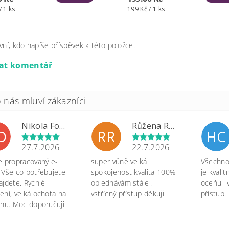
/ 1 ks
199 Kč / 1 ks
vní, kdo napíše příspěvek k této položce.
dat komentář
Nikola Formánková Dvořáková
Růžena Rypková
D
RR
HC
27.7.2026
22.7.2026
e propracovaný e-
super vůně velká
Všechno 
 Vše co potřebujete
spokojenost kvalita 100%
je kvali
ajdete. Rychlé
objednávám stále ,
oceňuji 
ení, velká ochota na
vstřícný přístup děkuji
přístup.
onu. Moc doporučuji