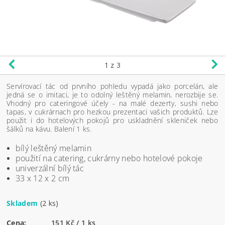
1
z 3
Servírovací tác od prvního pohledu vypadá jako porcelán, ale
jedná se o imitaci, je to odolný leštěný melamin, nerozbije se.
Vhodný pro cateringové účely - na malé dezerty, sushi nebo
tapas, v cukrárnach pro hezkou prezentaci vašich produktů. Lze
použit i do hotelových pokojů pro uskladnění skleniček nebo
šálků na kávu. Balení 1 ks.
bílý leštěný melamin
použití na catering, cukrárny nebo hotelové pokoje
univerzální bílý tác
33 x 12 x 2 cm
Skladem
(2 ks)
Cena:
151 Kč / 1 ks