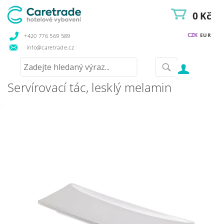
0 Kč
CZK
EUR
+420 776 569 589
info@caretrade.cz
Servírovací tác, lesklý melamin