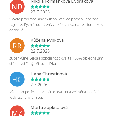
Nikola Formánková Dvořáková
ND
27.7.2026
Skvěle propracovaný e-shop. Vše co potřebujete zde
najdete. Rychlé doručení, velká ochota na telefonu. Moc
doporučuji
Růžena Rypková
RR
22.7.2026
super vůně velká spokojenost kvalita 100% objednávám
stále , vstřícný přístup děkuji
Hana Chrastinová
HC
2.7.2026
Všechno perfektní. Zboží je kvalitní a zejména oceňuji
vždy vstřícný přístup.
Marta Zapletalová
MZ