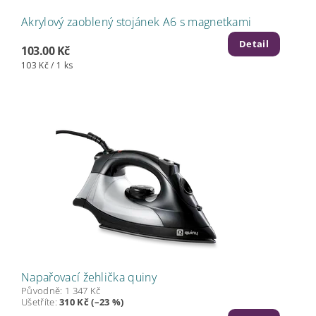
Akrylový zaoblený stojánek A6 s magnetkami
Detail
103.00 Kč
103 Kč / 1 ks
Napařovací žehlička quiny
Původně:
1 347 Kč
Ušetříte
:
310 Kč (–23 %)