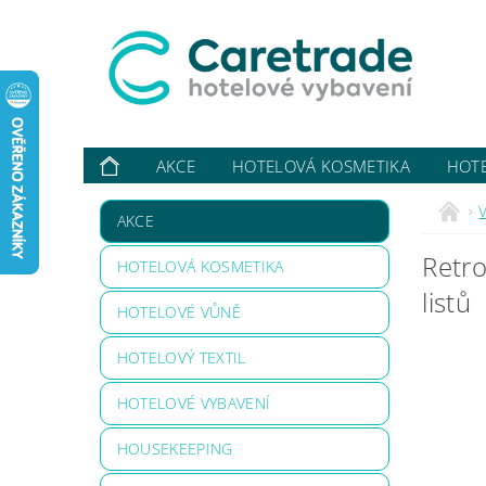
AKCE
HOTELOVÁ KOSMETIKA
HOT
VYBAVUJI ...
KONTAKTY
O NÁS
HODN
V
AKCE
Retro
HOTELOVÁ KOSMETIKA
listů
HOTELOVÉ VŮNĚ
HOTELOVÝ TEXTIL
HOTELOVÉ VYBAVENÍ
HOUSEKEEPING