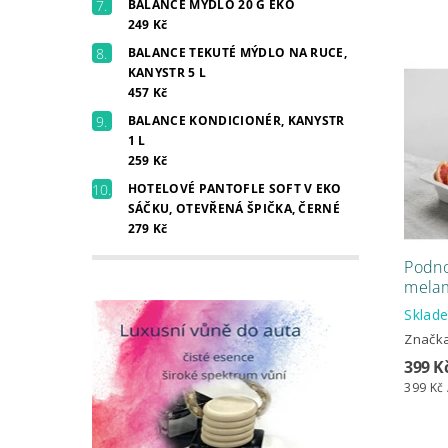
BALANCE MÝDLO 20 G EKO
249 Kč
BALANCE TEKUTÉ MÝDLO NA RUCE,
KANYSTR 5 L
457 Kč
BALANCE KONDICIONÉR, KANYSTR
1 L
259 Kč
HOTELOVÉ PANTOFLE SOFT V EKO
SÁČKU, OTEVŘENÁ ŠPIČKA, ČERNÉ
279 Kč
Podno
melam
Skla
Značk
399 K
399 Kč 