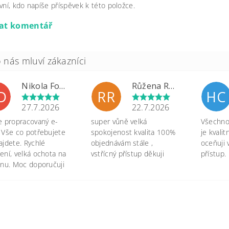
vní, kdo napíše příspěvek k této položce.
dat komentář
Nikola Formánková Dvořáková
Růžena Rypková
D
RR
HC
27.7.2026
22.7.2026
e propracovaný e-
super vůně velká
Všechno 
 Vše co potřebujete
spokojenost kvalita 100%
je kvali
ajdete. Rychlé
objednávám stále ,
oceňuji 
ení, velká ochota na
vstřícný přístup děkuji
přístup.
onu. Moc doporučuji