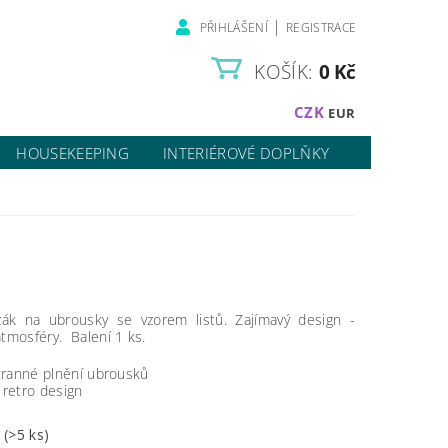
|
PŘIHLÁŠENÍ
REGISTRACE
KOŠÍK:
0 Kč
CZK
EUR
HOUSEKEEPING
INTERIÉROVÉ DOPLŇKY
žák na ubrousky se vzorem listů. Zajímavý design -
tmosféry. Balení 1 ks.
ranné plnění ubrousků
 retro design
m
(>5 ks)