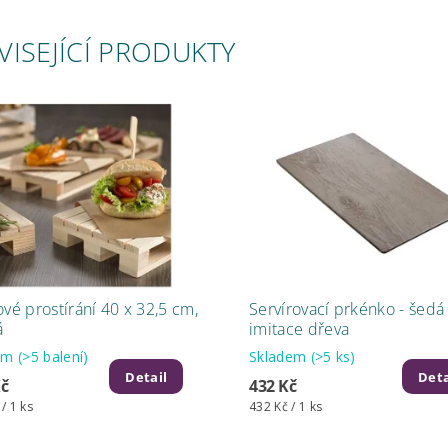
VISEJÍCÍ PRODUKTY
ové prostírání 40 x 32,5 cm,
Servírovací prkénko - šedá
á
imitace dřeva
dem
(>5 balení)
Skladem
(>5 ks)
Detail
Deta
Kč
432 Kč
 / 1 ks
432 Kč / 1 ks