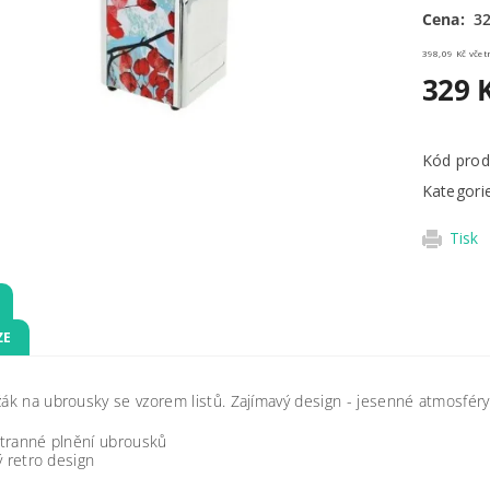
Cena:
32
398,09 
329 
Kód prod
Kategori
Tisk
ZE
žák na ubrousky se vzorem listů. Zajímavý design - jesenné atmosféry
tranné plnění ubrousků
ý retro design