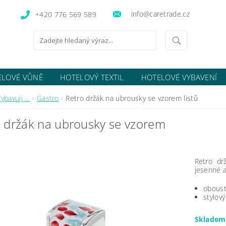
info@caretrade.cz
+420 776 569 589
ELOVÉ VŮNĚ
HOTELOVÝ TEXTIL
HOTELOVÉ VYBAVENÍ
OCENÍ OBCHODU
ybavuji ...
Gastro
Retro držák na ubrousky se vzorem listů
 držák na ubrousky se vzorem
Retro dr
jesenné a
oboust
stylový
Sklade