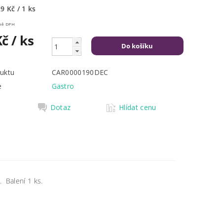
9 Kč / 1 ks
Kč včetně DPH
Kč
/ ks
uktu
CAR0000190DEC
e
Gastro
Dotaz
Hlídat cenu
. Balení 1 ks.