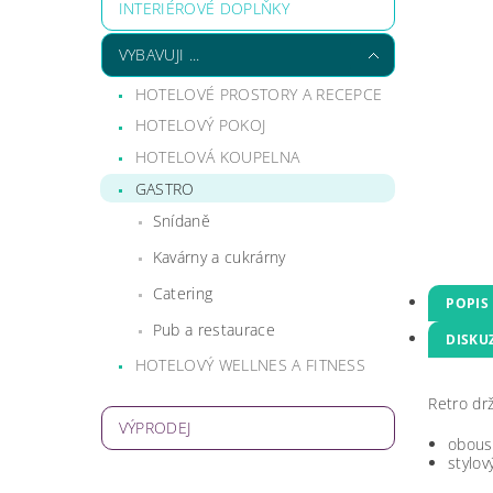
INTERIÉROVÉ DOPLŇKY
VYBAVUJI ...
HOTELOVÉ PROSTORY A RECEPCE
HOTELOVÝ POKOJ
HOTELOVÁ KOUPELNA
GASTRO
Snídaně
Kavárny a cukrárny
Catering
POPIS
Pub a restaurace
DISKU
HOTELOVÝ WELLNES A FITNESS
Retro dr
VÝPRODEJ
obous
stylov