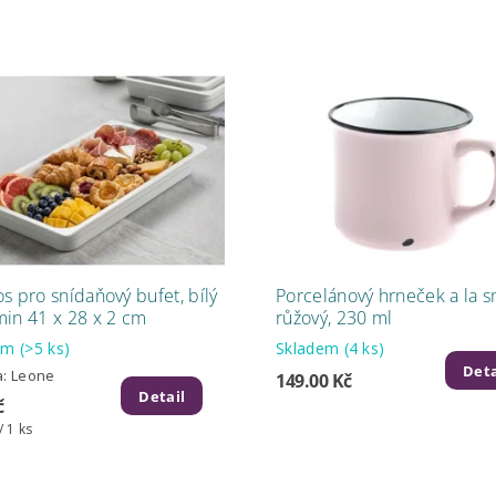
s pro snídaňový bufet, bílý
Porcelánový hrneček a la s
in 41 x 28 x 2 cm
růžový, 230 ml
dem
(>5 ks)
Skladem
(4 ks)
Deta
a:
Leone
149.00 Kč
Detail
č
/ 1 ks