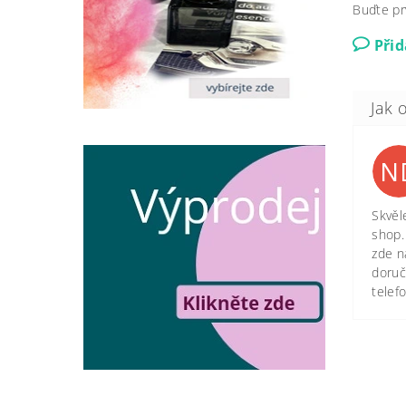
Buďte pr
Při
N
Skvěl
shop.
zde n
doruč
telef