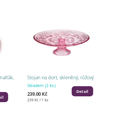
malťák,
Stojan na dort, skleněný, růžový
Skladem
(2 ks)
Detail
239.00 Kč
il
239 Kč / 1 ks