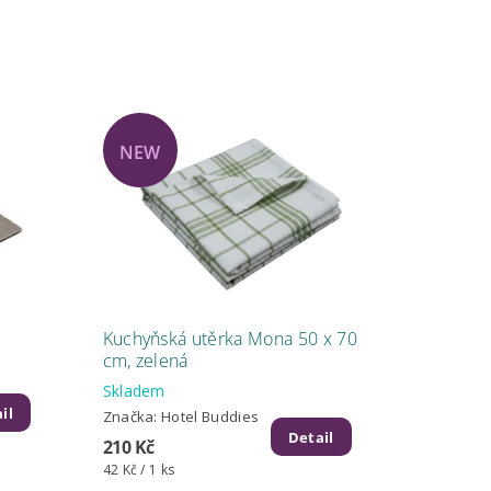
NEW
Kuchyňská utěrka Mona 50 x 70
cm, zelená
Skladem
il
Značka:
Hotel Buddies
Detail
210 Kč
42 Kč / 1 ks