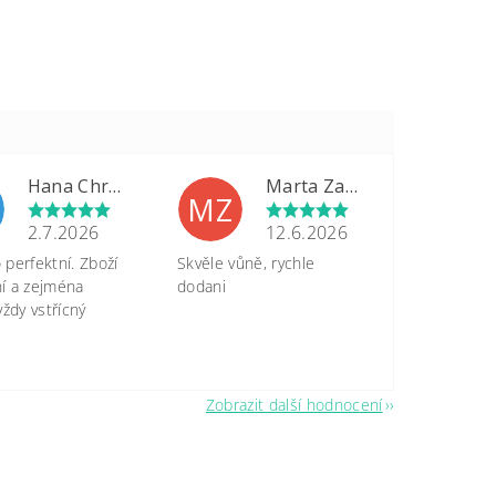
Hana Chrastinová
Marta Zapletalová
MZ
2.7.2026
12.6.2026
perfektní. Zboží
Skvěle vůně, rychle
tní a zejména
dodani
vždy vstřícný
Zobrazit další hodnocení