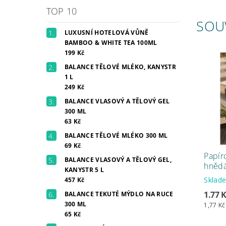
TOP 10
SOU
LUXUSNÍ HOTELOVÁ VŮNĚ
BAMBOO & WHITE TEA 100ML
199 Kč
BALANCE TĚLOVÉ MLÉKO, KANYSTR
1 L
249 Kč
BALANCE VLASOVÝ A TĚLOVÝ GEL
300 ML
63 Kč
BALANCE TĚLOVÉ MLÉKO 300 ML
69 Kč
Papír
BALANCE VLASOVÝ A TĚLOVÝ GEL,
hněd
KANYSTR 5 L
Skla
457 Kč
1.77 
BALANCE TEKUTÉ MÝDLO NA RUCE
300 ML
1,77 Kč
65 Kč