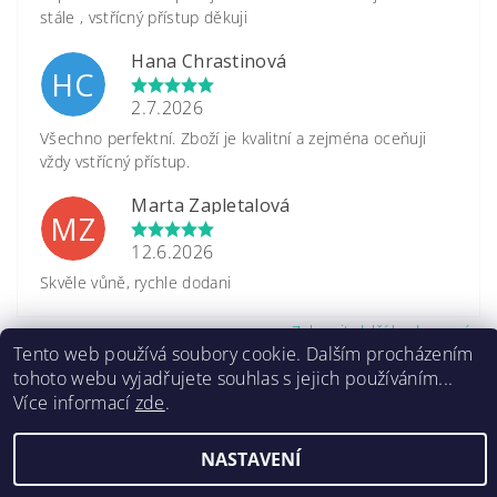
stále , vstřícný přístup děkuji
Hana Chrastinová
HC
2.7.2026
Všechno perfektní. Zboží je kvalitní a zejména oceňuji
vždy vstřícný přístup.
Marta Zapletalová
MZ
12.6.2026
Skvěle vůně, rychle dodani
Zobrazit další hodnocení
Tento web používá soubory cookie. Dalším procházením
tohoto webu vyjadřujete souhlas s jejich používáním...
Více informací
zde
.
NASTAVENÍ
2026 ©
www.caretrade.cz
, všechna práva vyhrazena
Kódování
prostřednictvím
Shoptet