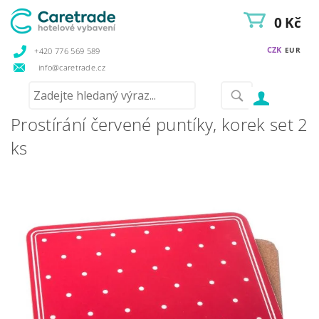
0 Kč
CZK
EUR
+420 776 569 589
info@caretrade.cz
Prostírání červené puntíky, korek set 2
ks