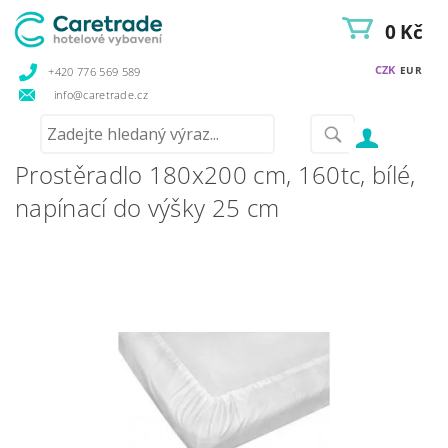
0 Kč
CZK
EUR
+420 776 569 589
info@caretrade.cz
Prostěradlo 180x200 cm, 160tc, bílé,
napínací do výšky 25 cm