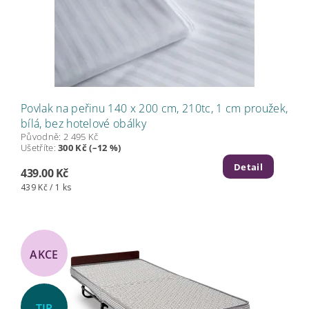
Povlak na peřinu 140 x 200 cm, 210tc, 1 cm proužek,
bílá, bez hotelové obálky
Původně:
2 495 Kč
Ušetříte
:
300 Kč (–12 %)
Detail
439.00 Kč
439 Kč / 1 ks
AKCE
TIP