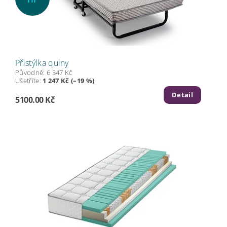
Přistýlka quiny
Původně:
6 347 Kč
Ušetříte
:
1 247 Kč (–19 %)
Detail
5100.00 Kč