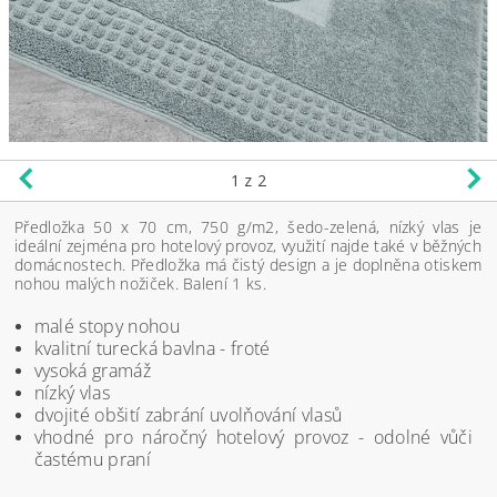
1
z 2
Předložka 50 x 70 cm, 750 g/m2, šedo-zelená, nízký vlas je
ideální zejména pro hotelový provoz, využití najde také v běžných
domácnostech. Předložka má čistý design a je doplněna otiskem
nohou malých nožiček. Balení 1 ks.
malé stopy nohou
kvalitní turecká bavlna - froté
vysoká gramáž
nízký vlas
dvojité obšití zabrání uvolňování vlasů
vhodné pro náročný hotelový provoz - odolné vůči
častému praní