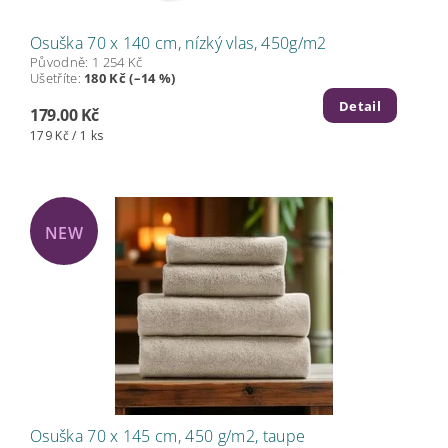
Osuška 70 x 140 cm, nízký vlas, 450g/m2
Původně:
1 254 Kč
Ušetříte
:
180 Kč (–14 %)
Detail
179.00 Kč
179 Kč / 1 ks
NEW
Osuška 70 x 145 cm, 450 g/m2, taupe