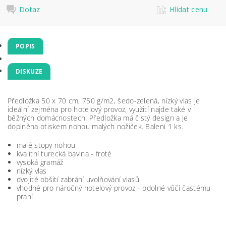
Dotaz
Hlídat cenu
POPIS
DISKUZE
Předložka 50 x 70 cm, 750 g/m2, šedo-zelená, nízký vlas je
ideální zejména pro hotelový provoz, využití najde také v
běžných domácnostech. Předložka má čistý design a je
doplněna otiskem nohou malých nožiček. Balení 1 ks.
malé stopy nohou
kvalitní turecká bavlna - froté
vysoká gramáž
nízký vlas
dvojité obšití zabrání uvolňování vlasů
vhodné pro náročný hotelový provoz - odolné vůči častému
praní