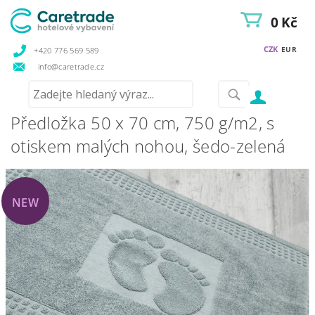
0 Kč
CZK
EUR
+420 776 569 589
info@caretrade.cz
Předložka 50 x 70 cm, 750 g/m2, s
otiskem malých nohou, šedo-zelená
NEW