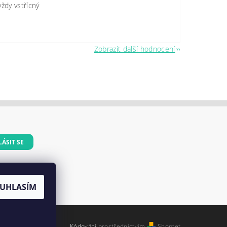
vždy vstřícný
Zobrazit další hodnocení
dajů
UHLASÍM
Kódování
prostřednictvím
Shoptet