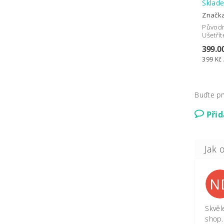
Skla
Značk
Původ
Ušetřít
399.0
399 Kč 
Buďte pr
Při
N
Skvěl
shop.