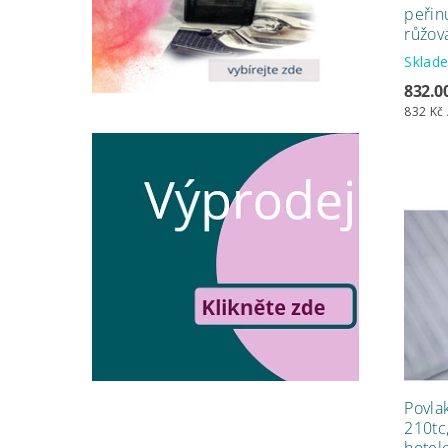
peřin
růžov
Skla
832.0
832 Kč 
Povla
210tc,
hotel