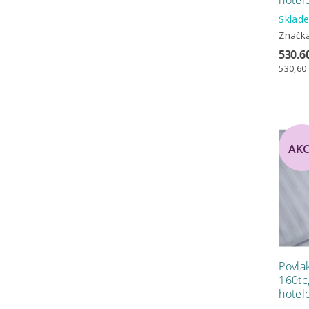
Skla
Značk
530.6
530,60 
AK
Povla
160tc,
hotel