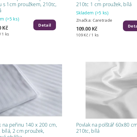
u s 1cm proužkem, 210tc,
210tc 1 cm proužek, bílá
á
Skladem
(>5 ks)
dem
(>5 ks)
Značka:
Caretrade
Detail
Deta
0 Kč
109.00 Kč
/ 1 ks
109 Kč / 1 ks
k na peřinu 140 x 200 cm,
Povlak na polštář 60x80 cm
 bílá, 2 cm proužek,
210tc, bílá
ová obálka