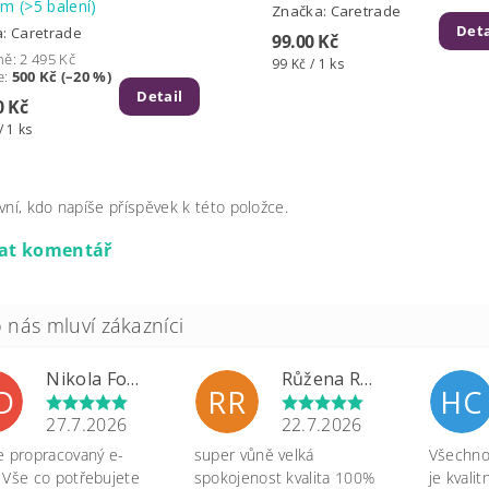
dem
(>5 balení)
Značka:
Caretrade
Deta
a:
Caretrade
99.00 Kč
ně:
2 495 Kč
99 Kč / 1 ks
e
:
500 Kč (–20 %)
Detail
0 Kč
/ 1 ks
vní, kdo napíše příspěvek k této položce.
dat komentář
Nikola Formánková Dvořáková
Růžena Rypková
D
RR
HC
27.7.2026
22.7.2026
e propracovaný e-
super vůně velká
Všechno 
 Vše co potřebujete
spokojenost kvalita 100%
je kvali