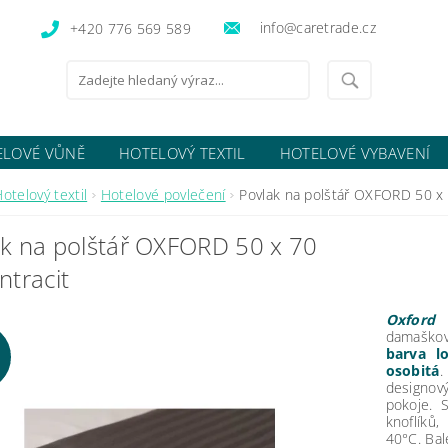
info@caretrade.cz
+420 776 569 589
ELOVÉ VŮNĚ
HOTELOVÝ TEXTIL
HOTELOVÉ VYBAVENÍ
OCENÍ OBCHODU
otelový textil
Hotelové povlečení
Povlak na polštář OXFORD 50 x 
ak na polštář OXFORD 50 x 70
ntracit
Oxford
damaškov
barva l
osobitá
.
designov
pokoje. 
knoflíků
40
°C.
Bal