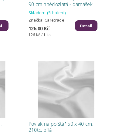
90 cm hnědozlatá - damašek
Skladem
(5 balení)
Značka:
Caretrade
il
Detail
126.00 Kč
126 Kč / 1 ks
,
Povlak na polštář 50 x 40 cm,
210tc, bílá