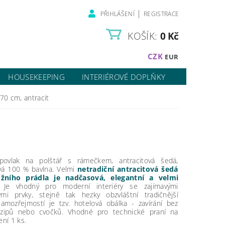
|
PŘIHLÁŠENÍ
REGISTRACE
KOŠÍK:
0 Kč
CZK
EUR
HOUSEKEEPING
INTERIÉROVÉ DOPLŇKY
70 cm, antracit
povlak na polštář s rámečkem, antracitová šedá,
á 100 % bavlna. Velmi
netradiční antracitová šedá
ožního prádla je nadčasová, elegantní a velmi
 Je vhodný pro moderní interiéry se zajímavými
ými prvky, stejně tak hezky obzvláštní tradičnější
Samozřejmostí je tzv. hotelová obálka - zavírání bez
, zipů nebo cvočků. Vhodné pro technické praní na
ení 1 ks.