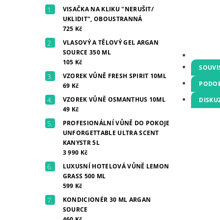
VISAČKA NA KLIKU "NERUŠIT/
UKLIDIT", OBOUSTRANNÁ
725 Kč
VLASOVÝ A TĚLOVÝ GEL ARGAN
SOURCE 350 ML
105 Kč
SOUVI
VZOREK VŮNĚ FRESH SPIRIT 10ML
PODOB
69 Kč
VZOREK VŮNĚ OSMANTHUS 10ML
DISKU
49 Kč
PROFESIONÁLNÍ VŮNĚ DO POKOJE
UNFORGETTABLE ULTRA SCENT
KANYSTR 5L
3 990 Kč
LUXUSNÍ HOTELOVÁ VŮNĚ LEMON
GRASS 500 ML
599 Kč
KONDICIONÉR 30 ML ARGAN
SOURCE
460 Kč