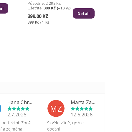
Původně:
2 295 Kč
Ušetříte
:
300 Kč (–13 %)
il
Detail
399.00 Kč
399 Kč / 1 ks
Hana Chrastinová
Marta Zapletalová
MZ
2.7.2026
12.6.2026
perfektní. Zboží
Skvěle vůně, rychle
tní a zejména
dodani