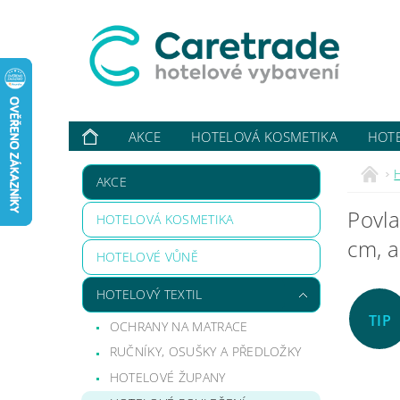
AKCE
HOTELOVÁ KOSMETIKA
HOT
VYBAVUJI ...
KONTAKTY
O NÁS
HODN
H
AKCE
Povl
HOTELOVÁ KOSMETIKA
cm, a
HOTELOVÉ VŮNĚ
HOTELOVÝ TEXTIL
TIP
OCHRANY NA MATRACE
RUČNÍKY, OSUŠKY A PŘEDLOŽKY
HOTELOVÉ ŽUPANY