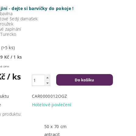
jiní - dejte si barvičky do pokoje !
bavlna
itové šedý damašek
roužek
vé zapínání
 Turecko
m
(>5 ks)
9 Kč / 1 ks
Kč včetně DPH
Kč
/ ks
uktu
CAR0000012OGZ
e
Hotelové povlečení
y produktu:
50 x 70 cm
antracit