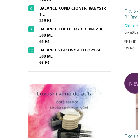
BALANCE KONDICIONÉR, KANYSTR
Povla
1 L
210tc
259 Kč
Skla
BALANCE TEKUTÉ MÝDLO NA RUCE
Značk
300 ML
99.00
65 Kč
99 Kč /
BALANCE VLASOVÝ A TĚLOVÝ GEL
300 ML
63 Kč
NE
Exclus