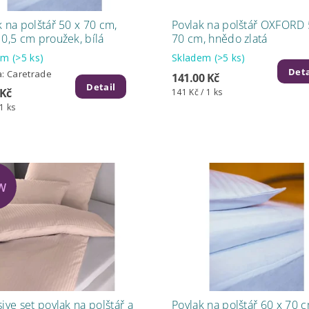
k na polštář 50 x 70 cm,
Povlak na polštář OXFORD 
 0,5 cm proužek, bílá
70 cm, hnědo zlatá
dem
(>5 ks)
Skladem
(>5 ks)
Deta
a:
Caretrade
141.00 Kč
Detail
 Kč
141 Kč / 1 ks
 1 ks
W
ive set povlak na polštář a
Povlak na polštář 60 x 70 c