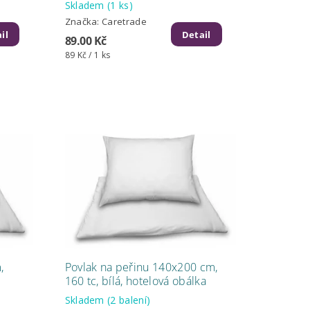
Skladem
(1 ks)
Značka:
Caretrade
il
Detail
89.00 Kč
89 Kč / 1 ks
,
Povlak na peřinu 140x200 cm,
160 tc, bílá, hotelová obálka
Skladem
(2 balení)