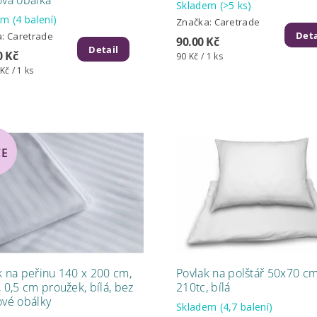
Skladem
(>5 ks)
dem
(4 balení)
Značka:
Caretrade
Deta
a:
Caretrade
90.00 Kč
Detail
0 Kč
90 Kč / 1 ks
Kč / 1 ks
CE
k na peřinu 140 x 200 cm,
Povlak na polštář 50x70 cm
 0,5 cm proužek, bílá, bez
210tc, bílá
ové obálky
Skladem
(4,7 balení)