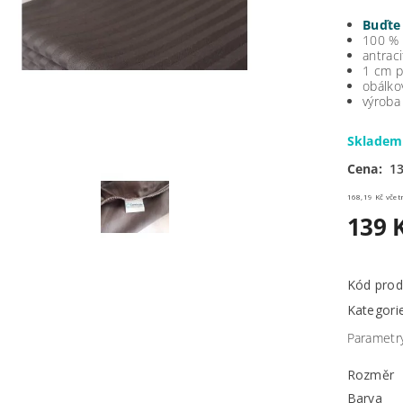
Buďte 
100 % 
antrac
1 cm p
obálko
výroba
Sklade
Cena:
13
168,19 
139 
Kód prod
Kategori
Parametr
Rozměr
Barva