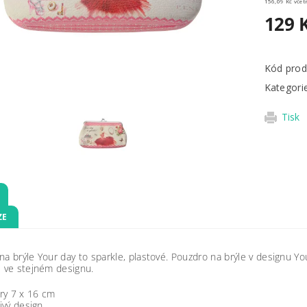
156,09 
129 
Kód prod
Kategori
Tisk
ZE
na brýle Your day to sparkle, plastové
.
Pouzdro na brýle v designu You
u ve stejném designu.
ry 7 x 16 cm
ivý design