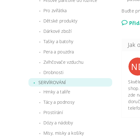
Flísové pantofle do ložnice
Pro zvířátka
Buďte pr
Dětské produkty
Při
Dárkové zboží
Tašky a batohy
Pera a pouzdra
Zvlhčovače vzduchu
N
Drobnosti
Skvěl
SERVÍROVÁNÍ
shop.
Hrnky a talíře
zde n
doruč
Tácy a podnosy
telef
Prostírání
Dózy a nádoby
Mísy, misky a košíky