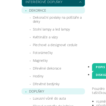
INTERIÉROVÉ DOPLŇKY
DEKORACE
Dekorační povlaky na polštáře a
deky
Stolní lampy a led lampy
Květináče a vázy
Plechové a designové cedule
Fotorámečky
Magnetky
POPIS
Dřevěné dekorace
DISKU
Hodiny
Dřevěné bedýnky
Pouzdro 
DOPLŇKY
taštičko
Luxusní vůně do auta
rozmě
působ