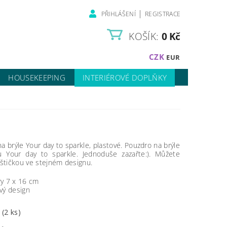
|
PŘIHLÁŠENÍ
REGISTRACE
KOŠÍK:
0 Kč
CZK
EUR
HOUSEKEEPING
INTERIÉROVÉ DOPLŇKY
a brýle Your day to sparkle, plastové
.
Pouzdro na brýle
u Your day to sparkle. Jednoduše zazařte:). Můžete
aštičkou ve stejném designu.
y 7 x 16 cm
vý design
m
(2 ks)