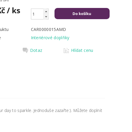
Kč včetně DPH
Kč
/ ks
uktu
CAR0000015AMD
e
Interiérové doplňky
Dotaz
Hlídat cenu
r day to sparkle. Jednoduše zazařte:). Můžete doplnit