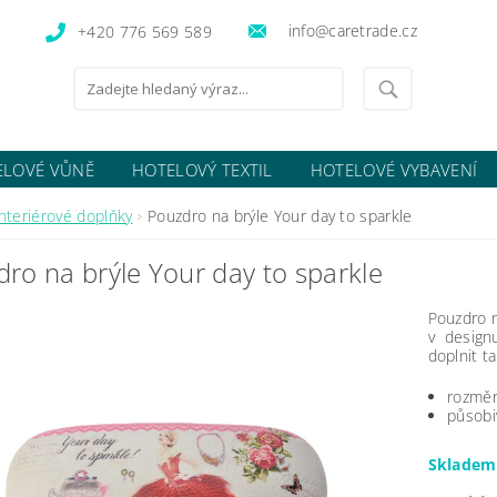
info@caretrade.cz
+420 776 569 589
ELOVÉ VŮNĚ
HOTELOVÝ TEXTIL
HOTELOVÉ VYBAVENÍ
OCENÍ OBCHODU
Interiérové doplňky
Pouzdro na brýle Your day to sparkle
ro na brýle Your day to sparkle
Pouzdro n
v design
doplnit t
rozměr
působi
Sklade