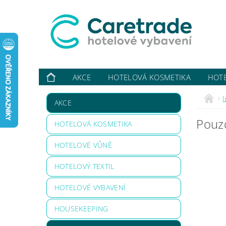
AKCE
HOTELOVÁ KOSMETIKA
HOT
VYBAVUJI ...
KONTAKTY
O NÁS
HODN
AKCE
Pouzd
HOTELOVÁ KOSMETIKA
HOTELOVÉ VŮNĚ
HOTELOVÝ TEXTIL
HOTELOVÉ VYBAVENÍ
HOUSEKEEPING