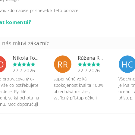
vní, kdo napíše příspěvek k této položce.
dat komentář
Nikola Formánková Dvořáková
Růžena Rypková
D
RR
HC
27.7.2026
22.7.2026
e propracovaný e-
super vůně velká
Všechno 
 Vše co potřebujete
spokojenost kvalita 100%
je kvali
ajdete. Rychlé
objednávám stále ,
oceňuji 
ení, velká ochota na
vstřícný přístup děkuji
přístup.
onu. Moc doporučuji