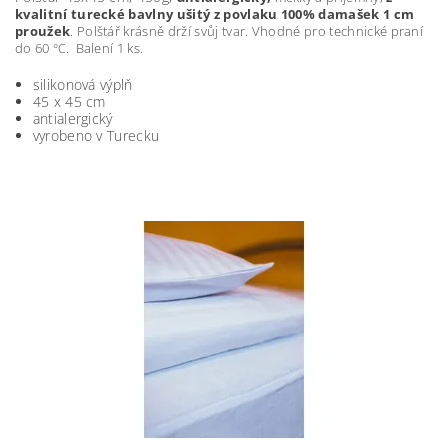
kvalitní turecké bavlny ušitý z povlaku 100% damašek 1 cm
proužek
. Polštář krásně drží svůj tvar. Vhodné pro technické praní
do 60
. Balení 1 ks.
°C
silikonová výplň
45 x 45 cm
antialergický
vyrobeno v Turecku