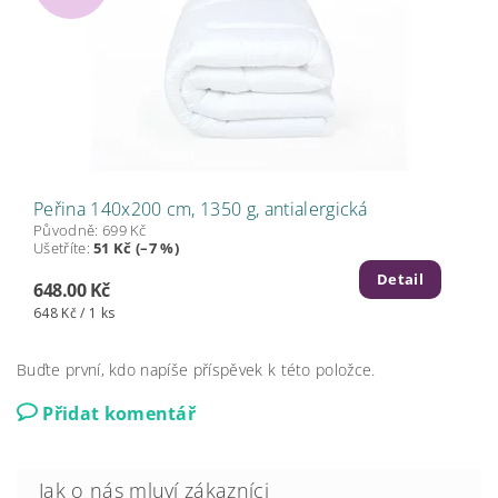
Peřina 140x200 cm, 1350 g, antialergická
Původně:
699 Kč
Ušetříte
:
51 Kč (–7 %)
Detail
648.00 Kč
648 Kč / 1 ks
Buďte první, kdo napíše příspěvek k této položce.
Přidat komentář