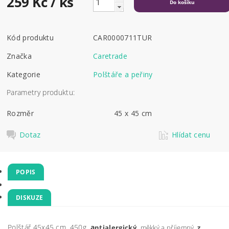
259 Kč
/ ks
Kód produktu
CAR0000711TUR
Značka
Caretrade
Kategorie
Polštáře a peřiny
Parametry produktu:
Rozměr
45 x 45 cm
Dotaz
Hlídat cenu
POPIS
DISKUZE
Polštář 45x45 cm, 450g,
a
ntialergický,
měkký a příjemný,
z