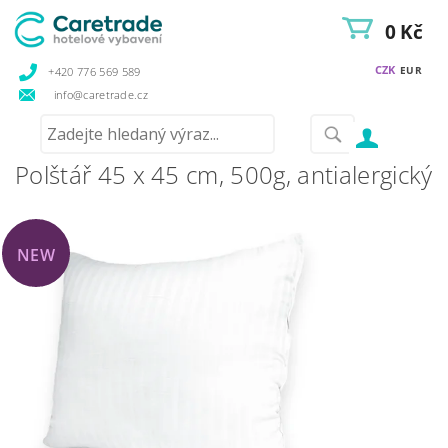
0 Kč
CZK
EUR
+420 776 569 589
info@caretrade.cz
Polštář 45 x 45 cm, 500g, antialergický
NEW