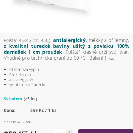
a
ntialergický,
měkký a příjemný,
Polštář 45x45 cm, 450g,
z
kvalitní turecké bavlny ušitý z povlaku 100%
damašek 1 cm proužek
. Polštář krásně drží svůj tvar.
Vhodné pro technické praní do 60
°C
. Balení 1 ks.
silikonová výplň
45 x 45 cm
antialergický
vyrobeno v Turecku
Skladem
(>5 ks)
Cena:
259 Kč / 1 ks
313,39 Kč včetně DPH