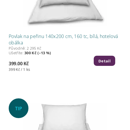
Povlak na peřinu 140x200 cm, 160 tc, bílá, hotelová
obálka
Původně:
2 295 Kč
Ušetříte
:
300 Kč (–13 %)
Detail
399.00 Kč
399 Kč / 1 ks
TIP