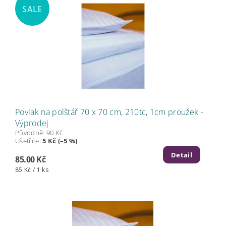
SALE
Povlak na polštář 70 x 70 cm, 210tc, 1cm proužek -
Výprodej
Původně:
90 Kč
Ušetříte
:
5 Kč (–5 %)
Detail
85.00 Kč
85 Kč / 1 ks