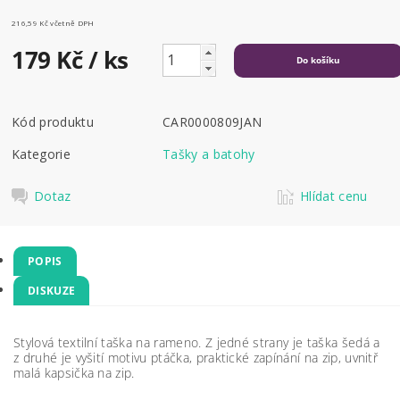
216,59 Kč včetně DPH
179 Kč
/ ks
Kód produktu
CAR0000809JAN
Kategorie
Tašky a batohy
Dotaz
Hlídat cenu
POPIS
DISKUZE
Stylová textilní taška na rameno. Z jedné strany je taška šedá a
z druhé je vyšití motivu ptáčka, praktické zapínání na zip, uvnitř
malá kapsička na zip.