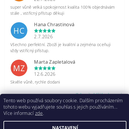
super vůně velká spokojenost kvalita 100% objednávám
stále , vstřícný přístup děkuji
Hana Chrastinová
HC
2.7.2026
Všechno perfektní. Zboží je kvalitní a zejména oceňuji
vždy vstřícný přístup.
Marta Zapletalová
MZ
12.6.2026
Skvěle vůně, rychle dodani
Zobrazit další hodnocení
Tento web používá soubory cookie. Dalším procházením
tohoto webu vyjadřujete souhlas s jejich používáním...
Více informací
zde
.
NASTAVENÍ
2026 ©
www.caretrade.cz
, všechna práva vyhrazena