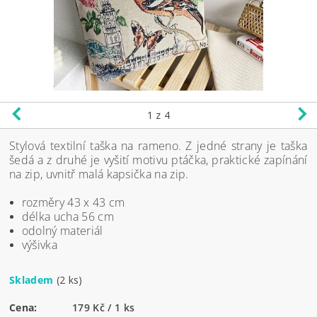
1
z 4
Stylová textilní taška na rameno. Z jedné strany je taška
šedá a z druhé je vyšití motivu ptáčka, praktické zapínání
na zip, uvnitř malá kapsička na zip.
rozměry 43 x 43 cm
délka ucha 56 cm
odolný materiál
výšivka
Skladem
(2 ks)
Cena:
179 Kč / 1 ks