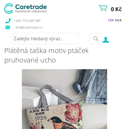
0 Kč
CZK
EUR
+420 776 569 589
info@caretrade.cz
Plátěná taška motiv ptáček
pruhované ucho