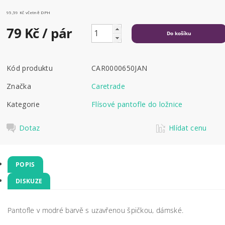
95,59 Kč včetně DPH
79 Kč
/ pár
Kód produktu
CAR0000650JAN
Značka
Caretrade
Kategorie
Flísové pantofle do ložnice
Dotaz
Hlídat cenu
POPIS
DISKUZE
Pantofle v modré barvě s uzavřenou špičkou, dámské.