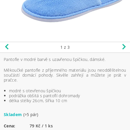
1
z 3
Pantofle v modré barvě s uzavřenou špičkou, dámské.
Měkoučké pantofle z příjemného materiálu jsou neoddělitelnou
součástí domácí pohody. Skvěle zahřejí a můžete je prát v
pračce.
modré s otevřenou špičkou
podrážka obšitá s pantoflí dohromady
délka stélky 26cm, šířka 10 cm
Skladem
(>5 pár)
Cena:
79 Kč / 1 ks