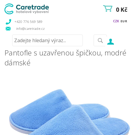
0 Kč
CZK
EUR
+420 776 569 589
info@caretrade.cz
Pantofle s uzavřenou špičkou, modré
dámské