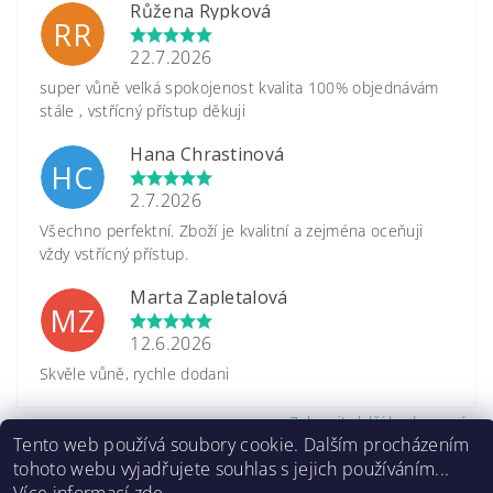
Růžena Rypková
RR
22.7.2026
super vůně velká spokojenost kvalita 100% objednávám
stále , vstřícný přístup děkuji
Hana Chrastinová
HC
2.7.2026
Všechno perfektní. Zboží je kvalitní a zejména oceňuji
vždy vstřícný přístup.
Marta Zapletalová
MZ
12.6.2026
Skvěle vůně, rychle dodani
Zobrazit další hodnocení
Tento web používá soubory cookie. Dalším procházením
tohoto webu vyjadřujete souhlas s jejich používáním...