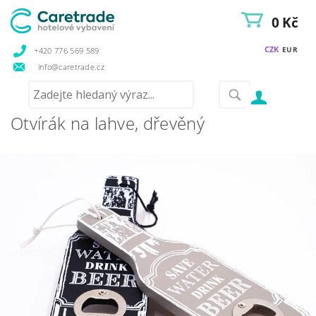
0 Kč
CZK
EUR
+420 776 569 589
info@caretrade.cz
Otvírák na lahve, dřevěný