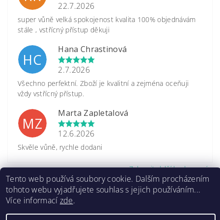
22.7.2026
super vůně velká spokojenost kvalita 100% objednávám
stále , vstřícný přístup děkuji
Hana Chrastinová
HC
2.7.2026
Všechno perfektní. Zboží je kvalitní a zejména oceňuji
vždy vstřícný přístup.
Marta Zapletalová
MZ
12.6.2026
Skvěle vůně, rychle dodani
Zobrazit další hodnocení
Tento web používá soubory cookie. Dalším procházením
tohoto webu vyjadřujete souhlas s jejich používáním...
Více informací
zde
.