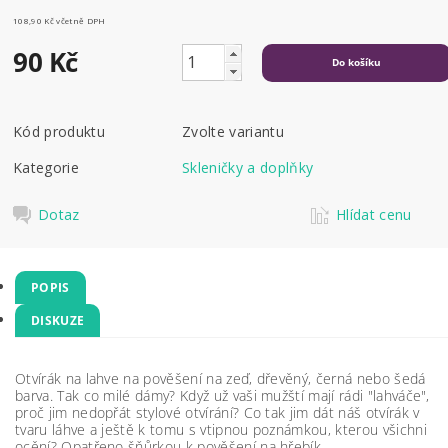
108,90 Kč včetně DPH
90 Kč
Kód produktu
Zvolte variantu
Kategorie
Skleničky a doplňky
Dotaz
Hlídat cenu
POPIS
DISKUZE
Otvírák na lahve na pověšení na zeď, dřevěný, černá nebo šedá
barva.
Tak co milé dámy? Když už vaši mužští mají rádi "lahváče",
proč jim nedopřát stylové otvírání? Co tak jim dát náš otvírák v
tvaru láhve a ještě k tomu s vtipnou poznámkou, kterou všichni
ocění? Opatřeno šňůrkou k pověšení na hřebík.