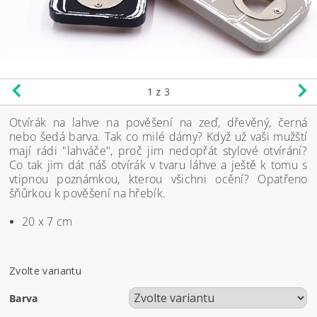
1
z 3
Otvírák na lahve na pověšení na zeď, dřevěný, černá
nebo šedá barva.
Tak co milé dámy? Když už vaši mužští
mají rádi "lahváče", proč jim nedopřát stylové otvírání?
Co tak jim dát náš otvírák v tvaru láhve a ještě k tomu s
vtipnou poznámkou, kterou všichni ocění? Opatřeno
šňůrkou k pověšení na hřebík.
20 x 7 cm
Zvolte variantu
Barva