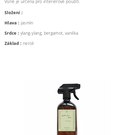
Vůně je určena pro interiérové použití.
Složení :
Hlava :
jasmín
Srdce :
ylang-ylang, bergamot, vanilka
Základ :
neroli