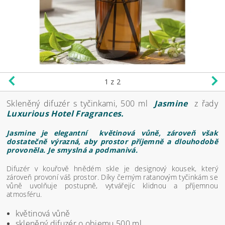
1
z 2
Skleněný difuzér s tyčinkami, 500 ml
Jasmine
z řady
Luxurious Hotel Fragrances.
Jasmine je elegantní květinová vůně, zároveň však
dostatečně výrazná, aby prostor příjemně a dlouhodobě
provoněla. Je smyslná a podmanivá.
Difuzér v kouřově hnědém skle je designový kousek, který
zároveň provoní váš prostor. Díky černým ratanovým tyčinkám se
vůně uvolňuje postupně, vytvářejíc klidnou a příjemnou
atmosféru.
květinová vůně
skleněný difuzér o objemu 500 ml