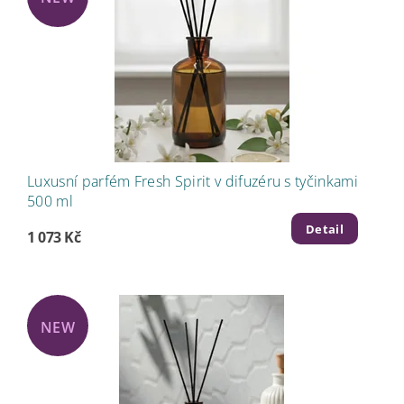
Luxusní parfém Fresh Spirit v difuzéru s tyčinkami
500 ml
Detail
1 073 Kč
NEW