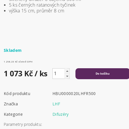
5 ks černých ratanových tyčinek
výška 15 cm, průměr 8 cm
Skladem
1 298,33 Kč včetně DPH
1 073 Kč
/ ks
Kód produktu
HBU0000020LHFR500
Značka
LHF
Kategorie
Difuzéry
Parametry produktu: