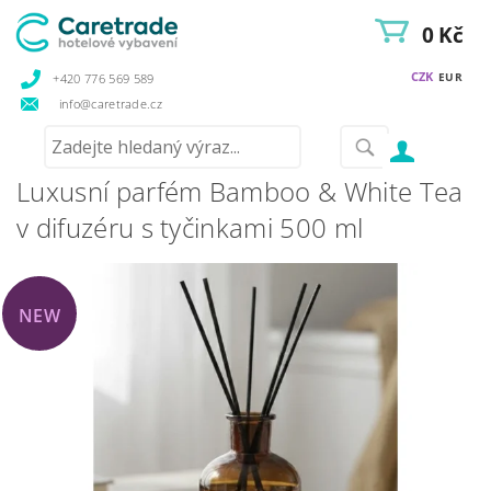
0 Kč
CZK
EUR
+420 776 569 589
info@caretrade.cz
Luxusní parfém Bamboo & White Tea
v difuzéru s tyčinkami 500 ml
NEW