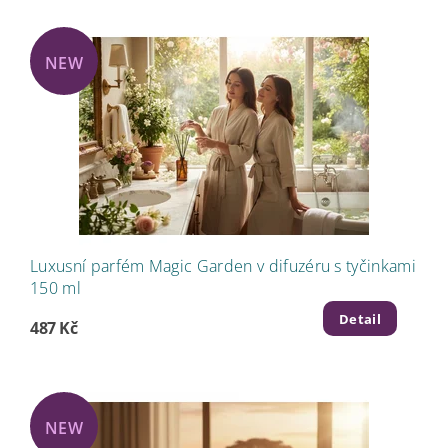
NEW
Luxusní parfém Magic Garden v difuzéru s tyčinkami
150 ml
Detail
487 Kč
NEW