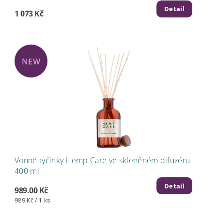
Detail
1 073 Kč
NEW
Vonné tyčinky Hemp Care ve skleněném difuzéru
400 ml
Detail
989.00 Kč
989 Kč / 1 ks