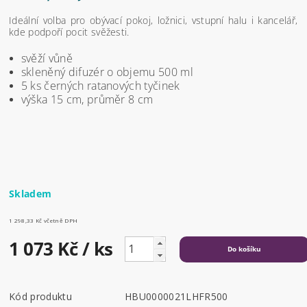
Ideální volba pro obývací pokoj, ložnici, vstupní halu i kancelář,
kde podpoří pocit svěžesti.
svěží vůně
skleněný difuzér o objemu 500 ml
5 ks černých ratanových tyčinek
výška 15 cm, průměr 8 cm
Skladem
1 298,33 Kč včetně DPH
1 073 Kč
/ ks
Kód produktu
HBU0000021LHFR500