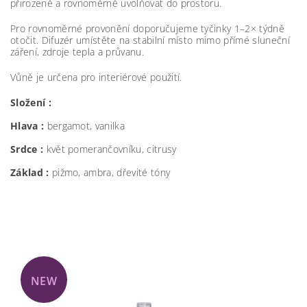
přirozeně a rovnoměrně uvolňovat do prostoru.
Pro rovnoměrné provonění doporučujeme tyčinky 1–2× týdně
otočit. Difuzér umístěte na stabilní místo mimo přímé sluneční
záření, zdroje tepla a průvanu.
Vůně je určena pro interiérové použití.
Složení :
Hlava :
bergamot, vanilka
Srdce :
květ pomerančovníku, citrusy
Základ :
pižmo, ambra, dřevité tóny
NEW