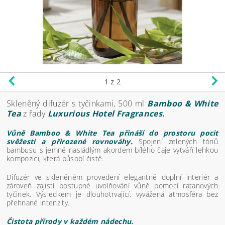
1
z 2
Skleněný difuzér s tyčinkami, 500 ml
Bamboo & White
Tea
z řady
Luxurious Hotel Fragrances.
Vůně Bamboo & White Tea přináší do prostoru pocit
svěžesti a přirozené rovnováhy.
Spojení zelených tónů
bambusu s jemně nasládlým akordem bílého čaje vytváří lehkou
kompozici, která působí čistě.
Difuzér ve skleněném provedení elegantně doplní interiér a
zároveň zajistí postupné uvolňování vůně pomocí ratanových
tyčinek. Výsledkem je dlouhotrvající, vyvážená atmosféra bez
přehnané intenzity.
Čistota přírody v každém nádechu.