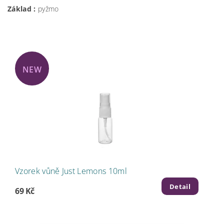
Základ :
pyžmo
NEW
Vzorek vůně Just Lemons 10ml
Detail
69 Kč