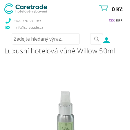
0 Kč
CZK
EUR
+420 776 569 589
info@caretrade.cz
Luxusní hotelová vůně Willow 50ml