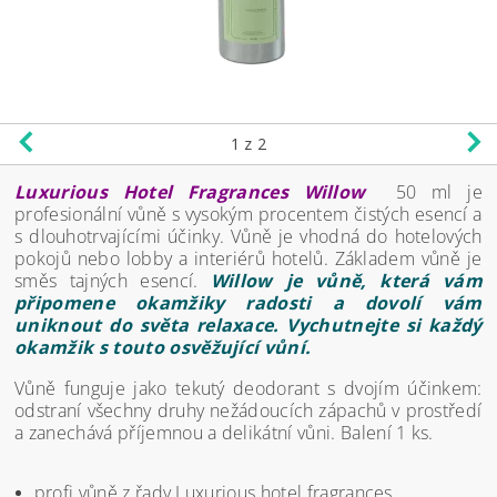
1
z 2
Luxurious Hotel Fragrances Willow
50 ml je
profesionální vůně s vysokým procentem čistých esencí a
s dlouhotrvajícími účinky. Vůně je vhodná do hotelových
pokojů nebo lobby a interiérů hotelů. Základem vůně je
směs tajných esencí.
Willow je vůně, která vám
připomene okamžiky radosti a dovolí vám
uniknout do světa relaxace. Vychutnejte si každý
okamžik s touto osvěžující vůní.
Vůně funguje jako tekutý deodorant s dvojím účinkem:
odstraní všechny druhy nežádoucích zápachů v prostředí
a zanechává příjemnou a delikátní vůni. Balení 1 ks.
profi vůně z řady Luxurious hotel fragrances