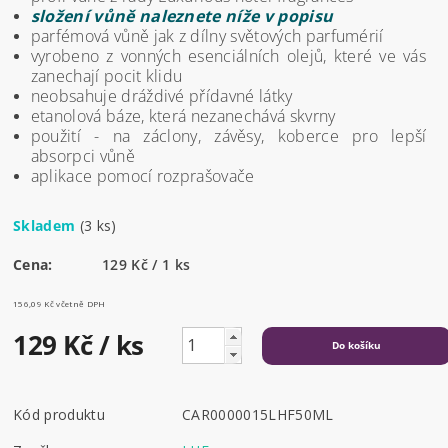
složení vůně naleznete níže v popisu
parfémová vůně jak z dílny světových parfumérií
vyrobeno z vonných esenciálních olejů, které ve vás
zanechají pocit klidu
neobsahuje dráždivé přídavné látky
etanolová báze, která nezanechává skvrny
použití - na záclony, závěsy, koberce pro lepší
absorpci vůně
aplikace pomocí rozprašovače
Skladem
(3 ks)
Cena:
129 Kč / 1 ks
156,09 Kč včetně DPH
129 Kč
/ ks
Kód produktu
CAR0000015LHF50ML