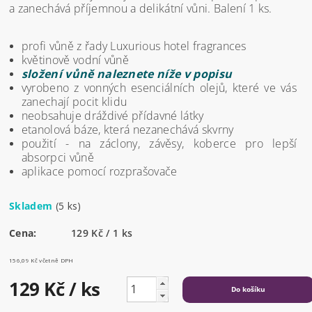
a zanechává příjemnou a delikátní vůni. Balení 1 ks.
profi vůně z řady Luxurious hotel fragrances
květinově vodní vůně
složení vůně naleznete níže v popisu
vyrobeno z vonných esenciálních olejů, které ve vás
zanechají pocit klidu
neobsahuje dráždivé přídavné látky
etanolová báze, která nezanechává skvrny
použití - na záclony, závěsy, koberce pro lepší
absorpci vůně
aplikace pomocí rozprašovače
Skladem
(5 ks)
Cena:
129 Kč / 1 ks
156,09 Kč včetně DPH
129 Kč
/ ks