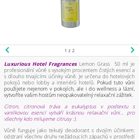
1
z 2
Luxurious Hotel Fragrances
Lemon Grass 50 ml je
profesionální vůně s vysokým procentem čistých esencí a
s dlouho trvajícími účinky vůně. Je určena do hotelových
pokojů nebo lobby a interiérů hotelů.
Pokud tuto vůni
použijete nejenom v pokojích, ale i do wellness a lázní,
vytvoříte vašim hostům neopakovatelný relaxační zážitek.
Citron, citronová tráva a eukalyptus v podtextu s
vanilkovou esencí vytváří krásnou relaxační vůni... pro
všechny kdo milujeme citrusy :).
Vůně funguje jako tekutý deodorant s dvojím účinkem:
odstraní všechny druhy nežádoucích zápachů v prostředí