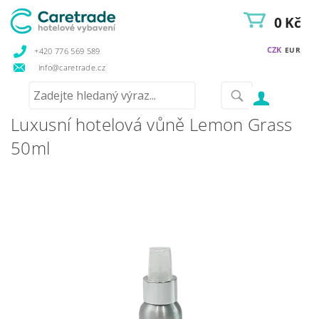
0 Kč
CZK
EUR
+420 776 569 589
info@caretrade.cz
Luxusní hotelová vůně Lemon Grass
50ml