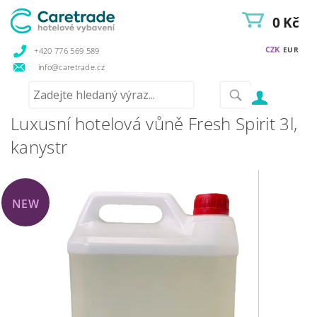
0 Kč
CZK
EUR
+420 776 569 589
info@caretrade.cz
Luxusní hotelová vůně Fresh Spirit 3l,
kanystr
NEW