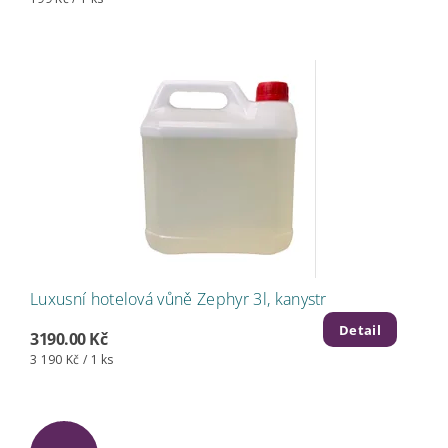
Luxusní hotelová vůně Zephyr 3l, kanystr
Detail
3190.00 Kč
3 190 Kč / 1 ks