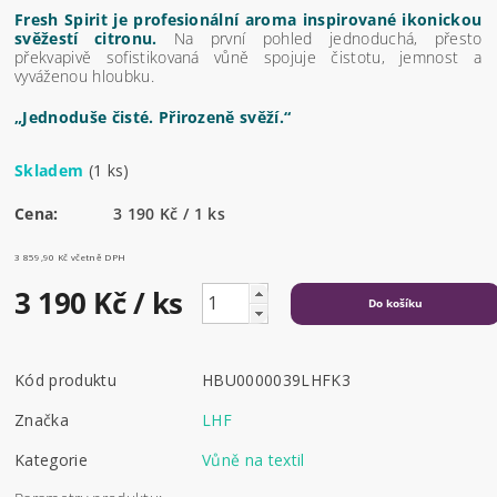
Fresh Spirit je profesionální aroma inspirované ikonickou
svěžestí citronu.
Na první pohled jednoduchá, přesto
překvapivě sofistikovaná vůně spojuje čistotu, jemnost a
vyváženou hloubku.
„Jednoduše čisté. Přirozeně svěží.“
Skladem
(1 ks)
Cena:
3 190 Kč / 1 ks
3 859,90 Kč včetně DPH
3 190 Kč
/ ks
Kód produktu
HBU0000039LHFK3
Značka
LHF
Kategorie
Vůně na textil