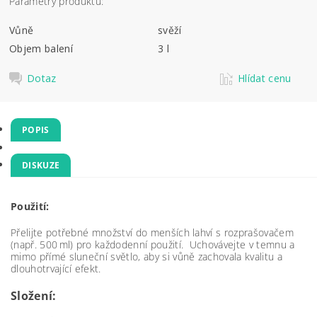
Parametry produktu:
Vůně
svěží
Objem balení
3 l
Dotaz
Hlídat cenu
POPIS
DISKUZE
Použití:
Přelijte potřebné množství do menších lahví s rozprašovačem
(např. 500 ml) pro každodenní použití. Uchovávejte v temnu a
mimo přímé sluneční světlo, aby si vůně zachovala kvalitu a
dlouhotrvající efekt.
Složení: