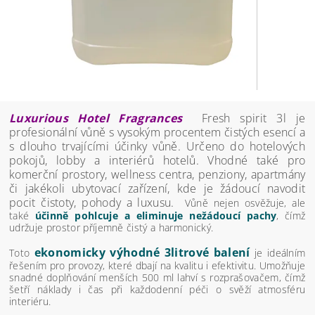
Luxurious Hotel Fragrances
Fresh spirit
3l je
profesionální vůně s vysokým procentem čistých esencí a
s dlouho trvajícími účinky vůně. Určeno do hotelových
pokojů, lobby a interiérů hotelů. Vhodné také pro
komerční prostory, wellness centra, penziony, apartmány
či jakékoli ubytovací zařízení, kde je žádoucí navodit
pocit čistoty, pohody a luxusu.
Vůně nejen osvěžuje, ale
také
účinně pohlcuje a eliminuje nežádoucí pachy
, čímž
udržuje prostor příjemně čistý a harmonický.
ekonomicky výhodné 3litrové balení
Toto
je ideálním
řešením pro provozy, které dbají na kvalitu i efektivitu. Umožňuje
snadné doplňování menších 500 ml lahví s rozprašovačem, čímž
šetří náklady i čas při každodenní péči o svěží atmosféru
interiéru.