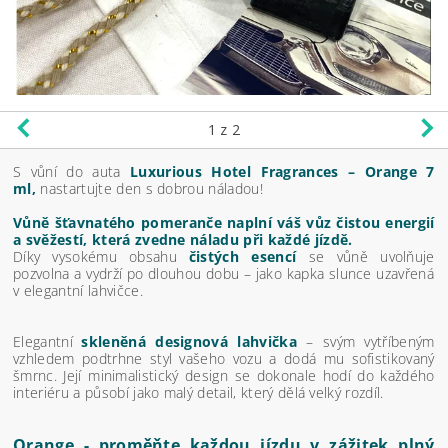
1
z 2
S vůní do auta
Luxurious Hotel Fragrances – Orange 7
ml,
nastartujte den s dobrou náladou!
Vůně šťavnatého pomeranče naplní váš vůz čistou energií
a svěžestí, která zvedne náladu při každé jízdě.
Díky vysokému obsahu
čistých esencí
se vůně uvolňuje
pozvolna a vydrží po dlouhou dobu – jako kapka slunce uzavřená
v elegantní lahvičce.
Elegantní
skleněná designová lahvička
– svým vytříbeným
vzhledem podtrhne styl vašeho vozu a dodá mu sofistikovaný
šmrnc. Její minimalistický design se dokonale hodí do každého
interiéru a působí jako malý detail, který dělá velký rozdíl.
Orange - proměňte každou jízdu v zážitek plný