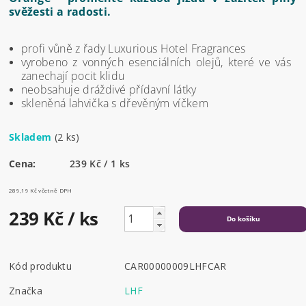
svěžesti a radosti.
profi vůně z řady Luxurious Hotel Fragrances
vyrobeno z vonných esenciálních olejů, které ve vás
zanechají pocit klidu
neobsahuje dráždivé přídavní látky
skleněná lahvička s dřevěným víčkem
Skladem
(2 ks)
Cena:
239 Kč / 1 ks
289,19 Kč včetně DPH
239 Kč
/ ks
Kód produktu
CAR00000009LHFCAR
Značka
LHF