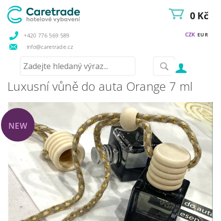
0 Kč
CZK
EUR
+420 776 569 589
info@caretrade.cz
Luxusní vůně do auta Orange 7 ml
NEW