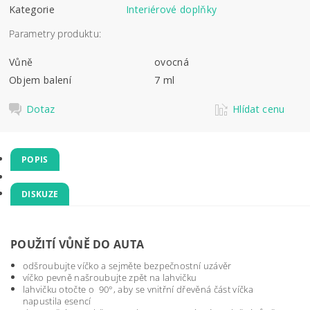
Kategorie
Interiérové doplňky
Parametry produktu:
Vůně
ovocná
Objem balení
7 ml
Dotaz
Hlídat cenu
POPIS
DISKUZE
POUŽITÍ VŮNĚ DO AUTA
odšroubujte víčko a sejměte bezpečnostní uzávěr
víčko pevně našroubujte zpět na lahvičku
lahvičku otočte o 90°, aby se vnitřní dřevěná část víčka
napustila esencí