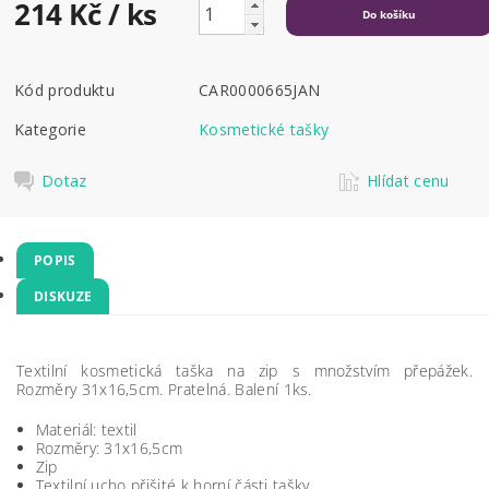
214 Kč
/ ks
Kód produktu
CAR0000665JAN
Kategorie
Kosmetické tašky
Dotaz
Hlídat cenu
POPIS
DISKUZE
Textilní kosmetická taška na zip s množstvím přepážek.
Rozměry 31x16,5cm. Pratelná. Balení 1ks.
Materiál: textil
Rozměry: 31x16,5cm
Zip
Textilní ucho přišité k horní části tašky