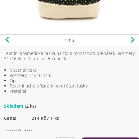
1
z 2
Textilní kosmetická taška na zip s množstvím přepážek. Rozměry
31x16,5cm. Pratelná. Balení 1ks.
Materiál: textil
Rozměry: 31x16,5cm
Zip
Textilní ucho přišité k horní části tašky
Pratelná
Skladem
(2 ks)
Cena:
214 Kč / 1 ks
258,94 Kč včetně DPH