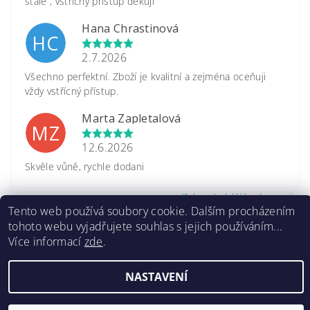
stále , vstřícný přístup děkuji
Hana Chrastinová
HC
2.7.2026
Všechno perfektní. Zboží je kvalitní a zejména oceňuji
vždy vstřícný přístup.
Marta Zapletalová
MZ
12.6.2026
Skvěle vůně, rychle dodani
Zobrazit další hodnocení
Tento web používá soubory cookie. Dalším procházením
tohoto webu vyjadřujete souhlas s jejich používáním...
Více informací
zde
.
NASTAVENÍ
2026 ©
www.caretrade.cz
, všechna práva vyhrazena
Kódování
prostřednictvím
Shoptet