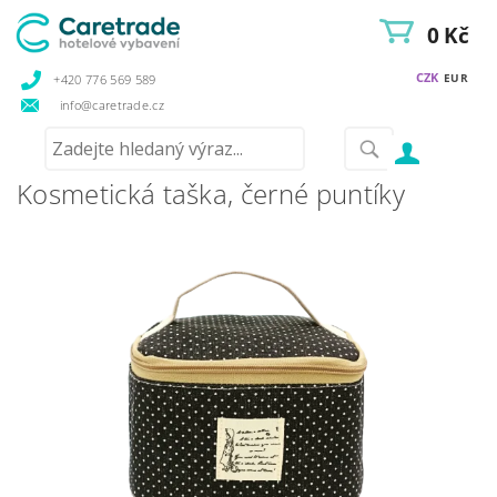
0 Kč
CZK
EUR
+420 776 569 589
info@caretrade.cz
Kosmetická taška, černé puntíky