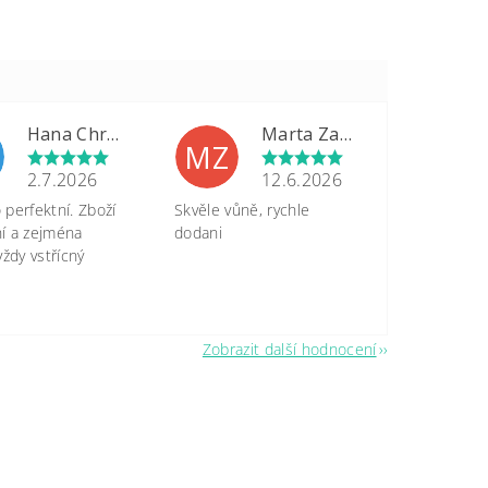
Hana Chrastinová
Marta Zapletalová
MZ
2.7.2026
12.6.2026
perfektní. Zboží
Skvěle vůně, rychle
tní a zejména
dodani
vždy vstřícný
Zobrazit další hodnocení