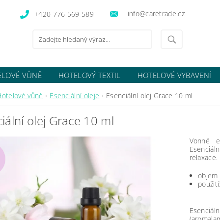
info@caretrade.cz
+420 776 569 589
ELOVÉ VŮNĚ
HOTELOVÝ TEXTIL
HOTELOVÉ VYBAVENÍ
OCENÍ OBCHODU
Hotelové vůně
Esenciální oleje
Esenciální olej Grace 10 ml
iální olej Grace 10 ml
Vonné e
Esenciáln
relaxace.
objem 
použit
Esenciá
(aromalam