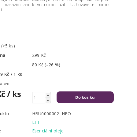
 k masážím ani k vnitřnímu užití. Uchovávejte mimo
í.
m
(>5 ks)
ena
299 Kč
80 Kč
(–26 %)
9 Kč / 1 ks
Kč včetně DPH
Kč
/ ks
uktu
HBU0000002LHFO
LHF
e
Esenciální oleje