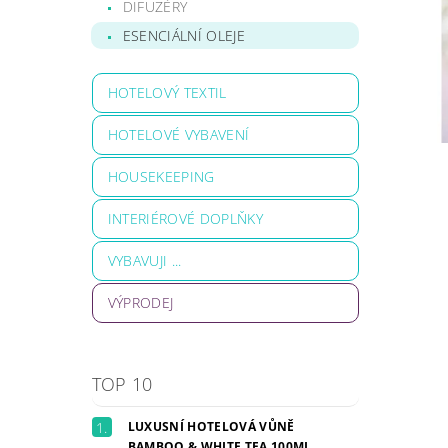
DIFUZÉRY
ESENCIÁLNÍ OLEJE
HOTELOVÝ TEXTIL
HOTELOVÉ VYBAVENÍ
HOUSEKEEPING
INTERIÉROVÉ DOPLŇKY
VYBAVUJI ...
VÝPRODEJ
TOP 10
LUXUSNÍ HOTELOVÁ VŮNĚ
BAMBOO & WHITE TEA 100ML