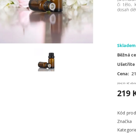
či tělo,
dosah dět
Sklade
Běžná c
Ušetříte
Cena:
21
264,99 
219 
Kód prod
Značka
Kategori