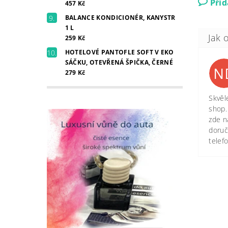
Při
457 Kč
BALANCE KONDICIONÉR, KANYSTR
1 L
259 Kč
HOTELOVÉ PANTOFLE SOFT V EKO
SÁČKU, OTEVŘENÁ ŠPIČKA, ČERNÉ
N
279 Kč
Skvěl
shop.
zde n
doruč
telef