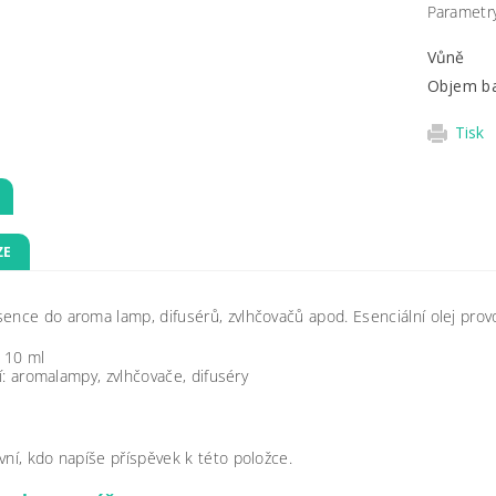
Parametr
Vůně
Objem ba
Tisk
ZE
ence do aroma lamp, difusérů, zvlhčovačů apod. Esenciální olej provon
 10 ml
í: aromalampy, zvlhčovače, difuséry
vní, kdo napíše příspěvek k této položce.