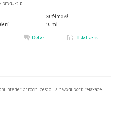
y produktu:
parfémová
lení
10 ml
Dotaz
Hlídat cenu
í interiér přírodní cestou a navodí pocit relaxace.