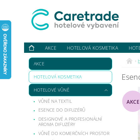
AKCE
HOTELOVÁ KOSMETIKA
HOT
VYBAVUJI ...
KONTAKTY
O NÁS
HODN
AKCE
Esenc
HOTELOVÁ KOSMETIKA
HOTELOVÉ VŮNĚ
VŮNĚ NA TEXTIL
AKCE
ESENCE DO DIFUZÉRŮ
DESIGNOVÉ A PROFESIONÁLNÍ
AROMA DIFUZÉRY
VŮNĚ DO KOMERČNÍCH PROSTOR