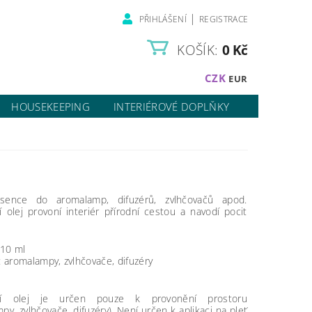
|
PŘIHLÁŠENÍ
REGISTRACE
KOŠÍK:
0 Kč
CZK
EUR
HOUSEKEEPING
INTERIÉROVÉ DOPLŇKY
sence do aromalamp, difuzérů, zvlhčovačů apod.
í olej provoní interiér přírodní cestou a navodí pocit
10 ml
í: aromalampy, zvlhčovače, difuzéry
lní olej je určen pouze k provonění prostoru
py, zvlhčovače, difuzéry). Není určen k aplikaci na pleť