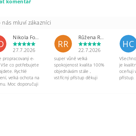
dat komentář
Nikola Formánková Dvořáková
Růžena Rypková
D
RR
HC
27.7.2026
22.7.2026
e propracovaný e-
super vůně velká
Všechno 
 Vše co potřebujete
spokojenost kvalita 100%
je kvali
ajdete. Rychlé
objednávám stále ,
oceňuji 
ení, velká ochota na
vstřícný přístup děkuji
přístup.
onu. Moc doporučuji