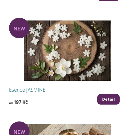
NEW
Esence JASMINE
Detail
197 Kč
od
NEW