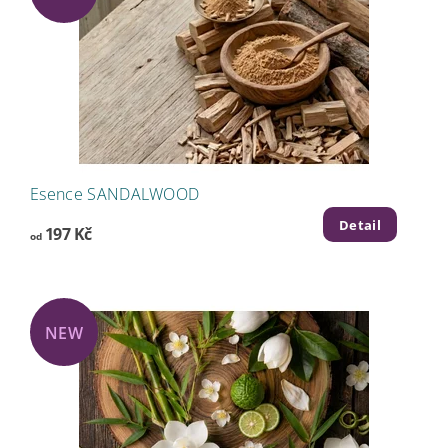
Esence SANDALWOOD
Detail
197 Kč
od
NEW