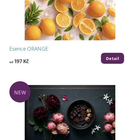
Esence ORANGE
Detail
197 Kč
od
NEW