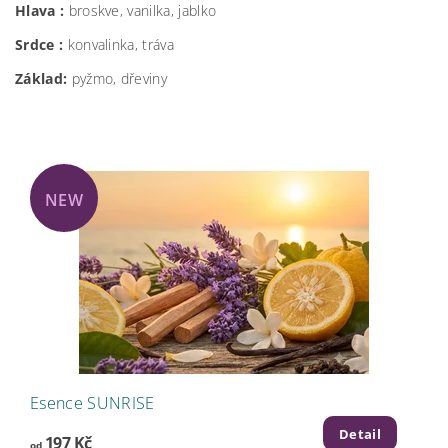
Hlava :
broskve, vanilka, jablko
Srdce :
konvalinka, tráva
Základ:
pyžmo, dřeviny
NEW
Esence SUNRISE
Detail
197 Kč
od