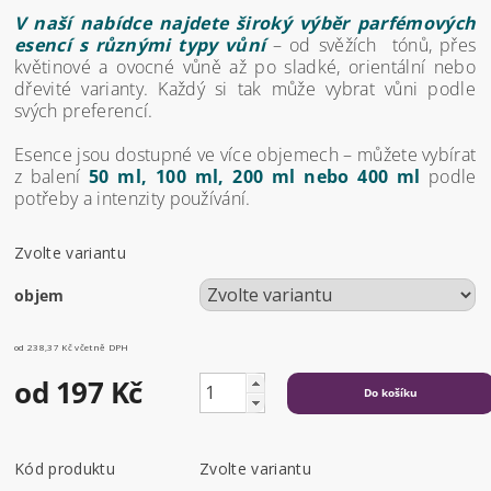
V naší nabídce najdete široký výběr parfémových
esencí s různými typy vůní
– od svěžích tónů, přes
květinové a ovocné vůně až po sladké, orientální nebo
dřevité varianty. Každý si tak může vybrat vůni podle
svých preferencí.
Esence jsou dostupné ve více objemech – můžete vybírat
z balení
50 ml, 100 ml, 200 ml nebo 400 ml
podle
potřeby a intenzity používání.
Zvolte variantu
objem
od 238,37 Kč
včetně DPH
od 197 Kč
Kód produktu
Zvolte variantu