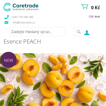
0 Kč
CZK
EUR
+420 776 569 589
info@caretrade.cz
Esence PEACH
NEW