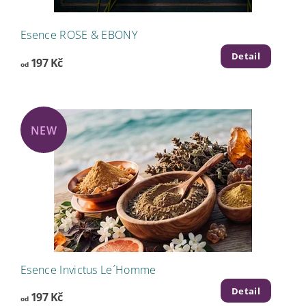
Esence ROSE & EBONY
Detail
197 Kč
od
NEW
Esence Invictus Le´Homme
Detail
197 Kč
od