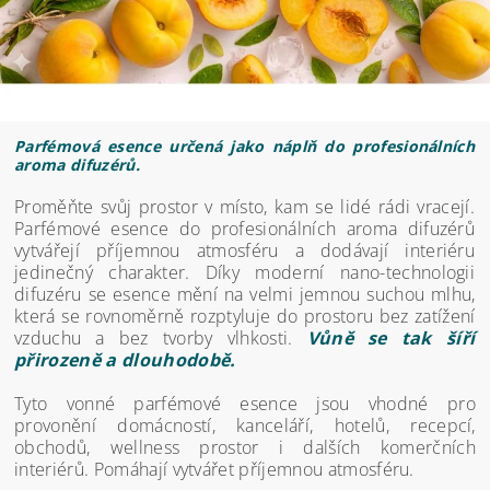
Parfémová esence určená jako náplň do profesionálních
aroma difuzérů.
Proměňte svůj prostor v místo, kam se lidé rádi vracejí.
Parfémové esence do profesionálních aroma difuzérů
vytvářejí příjemnou atmosféru a dodávají interiéru
jedinečný charakter. Díky moderní nano-technologii
difuzéru se esence mění na velmi jemnou suchou mlhu,
která se rovnoměrně rozptyluje do prostoru bez zatížení
vzduchu a bez tvorby vlhkosti.
Vůně se tak šíří
přirozeně a dlouhodobě.
Tyto vonné parfémové esence jsou vhodné pro
provonění domácností, kanceláří, hotelů, recepcí,
obchodů, wellness prostor i dalších komerčních
interiérů. Pomáhají vytvářet příjemnou atmosféru.