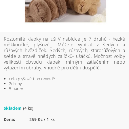
Roztomilé klapky na uši.V nabídce je 7 druhů - hezké
měkkoučké, plyšové... Můžete vybírat z šedých a
růžových hvězdiček. Šedých, růžových, starorůžových a
světle a tmavě hnědých zajíčků- ušáčků. Možnost volby
velikosti obvodu klapek, mírným zatlačením nebo
vytažením obruby. Vhodné pro děti i dospělé.
celo plyšové i po obvodě
2druhy
5 barev
Skladem
(4 ks)
Cena:
259 Kč / 1 ks