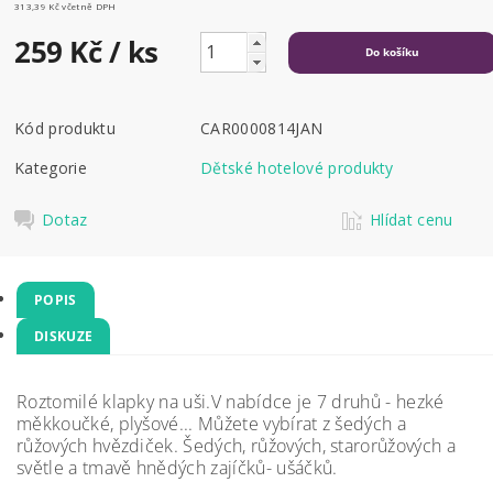
313,39 Kč včetně DPH
259 Kč
/ ks
Kód produktu
CAR0000814JAN
Kategorie
Dětské hotelové produkty
Dotaz
Hlídat cenu
POPIS
DISKUZE
Roztomilé klapky na uši.V nabídce je 7 druhů - hezké
měkkoučké, plyšové... Můžete vybírat z šedých a
růžových hvězdiček. Šedých, růžových, starorůžových a
světle a tmavě hnědých zajíčků- ušáčků.