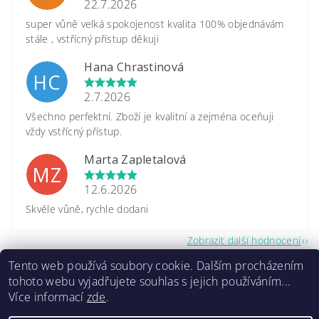
22.7.2026
super vůně velká spokojenost kvalita 100% objednávám
stále , vstřícný přístup děkuji
Hana Chrastinová
HC
2.7.2026
Všechno perfektní. Zboží je kvalitní a zejména oceňuji
vždy vstřícný přístup.
Marta Zapletalová
MZ
12.6.2026
Skvěle vůně, rychle dodani
Zobrazit další hodnocení
Tento web používá soubory cookie. Dalším procházením
tohoto webu vyjadřujete souhlas s jejich používáním...
Více informací
zde
.