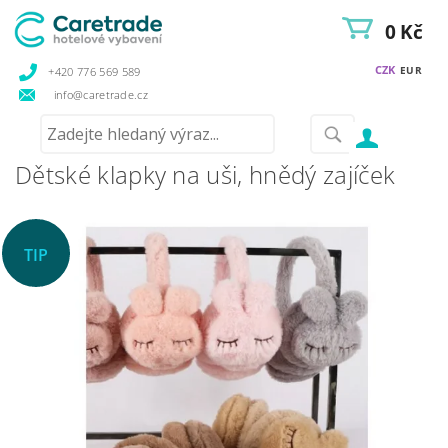
0 Kč
CZK
EUR
+420 776 569 589
info@caretrade.cz
Dětské klapky na uši, hnědý zajíček
TIP