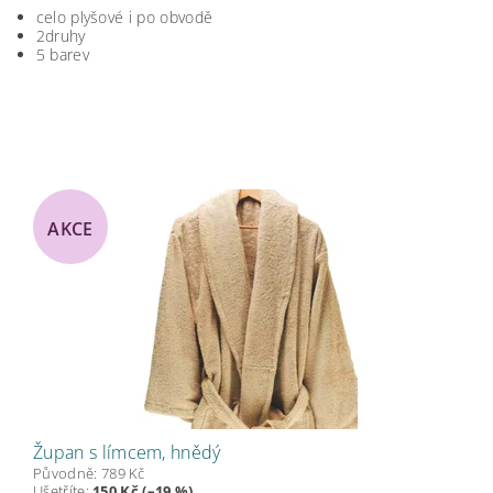
celo plyšové i po obvodě
2druhy
5 barev
AKCE
Župan s límcem, hnědý
Původně:
789 Kč
Ušetříte
:
150 Kč (–19 %)