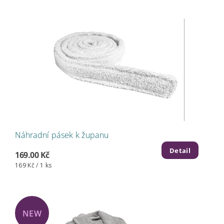
Náhradní pásek k županu
Detail
169.00 Kč
169 Kč / 1 ks
NEW