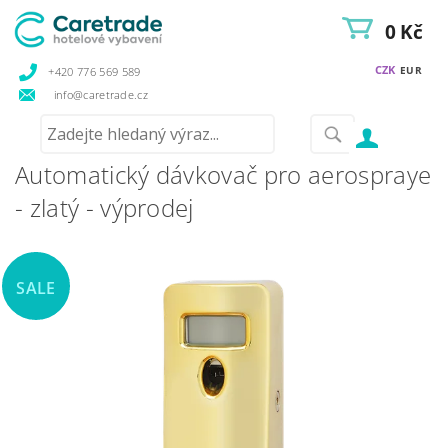
0 Kč
CZK
EUR
+420 776 569 589
info@caretrade.cz
Automatický dávkovač pro aerospraye
- zlatý - výprodej
SALE