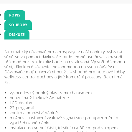
POPIS
SOUBORY
DISKUZE
Automatický dávkovač pro aerospraye z naší nabídky. Vybraná
vůně se za pomoci dávkovače bude jemně uvolňovat a navodí
příjemné pocity kdekoliv bude nainstalovaná. Vytvoří příjemnou
vůni, díky které zákazníci nezapomenou na svou návštěvu.
Dávkovače mají univerzální použití - vhodné pro hotelové lobby,
wellness centra, obchody a jiné komerční prostory. Balení má 1
ks.
vysoce lesklý odolný plast s mechanismem
použití na 2 tužkové AA baterie
LCD display
22 programů
kontrola množství náplně
možnost nastavení zvukové signalizace pro upozornění o
vypotřebované náplni
instalace do vrchní části, ideální cca 30 cm pod stropem