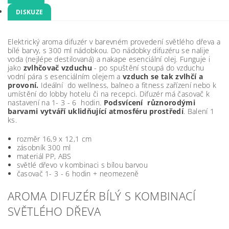
DISKUZE
Elektrický aroma difuzér v barevném provedení světlého dřeva a
bílé barvy, s 300 ml nádobkou. Do nádobky difuzéru se nalije
voda (nejlépe destilovaná) a nakape esenciální olej. Funguje i
jako
zvlhčovač vzduchu
- po spuštění stoupá do vzduchu
vodní pára s esenciálním olejem a
vzduch se tak zvlhčí a
provoní.
Ideální do wellness, balneo a fitness zařízení nebo k
umístění do lobby hotelu či na recepci. Difuzér má časovač k
nastavení na 1- 3 - 6 hodin.
Podsvícení různorodými
barvami vytváří uklidňující atmosféru prostředí
. Balení 1
ks.
rozměr 16,9 x 12,1 cm
zásobník 300 ml
materiál PP, ABS
světlé dřevo v kombinaci s bílou barvou
časovač 1- 3 - 6 hodin + neomezeně
AROMA DIFUZÉR BÍLÝ S KOMBINACÍ
SVĚTLÉHO DŘEVA