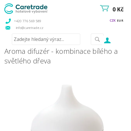
0 Kč
CZK
EUR
+420 776 569 589
info@caretrade.cz
Aroma difuzér - kombinace bílého a
světlého dřeva