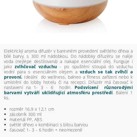
Elektrický aroma difuzér v barevném provedení světlého dřeva a
bílé barvy, s 300 ml nádobkou. Do nádobky difuzéru se nalije
voda (nejlépe destilovaná) a nakape esenciální olej. Funguje i
jako
zvlhčovač vzduchu
- po spuštění stoupá do vzduchu
vodní pára s esenciálním olejem a
vzduch se tak zvlhčí a
provoní.
Ideální do wellness, balneo a fitness zařízení nebo k
umístění do lobby hotelu či na recepci. Difuzér má časovač k
nastavení na 1- 3 - 6 hodin.
Podsvícení různorodými
barvami vytváří uklidňující atmosféru prostředí
. Balení 1
ks.
rozměr 16,9 x 12,1 cm
zásobník 300 ml
materiál PP, ABS
světlé dřevo v kombinaci s bílou barvou
časovač 1- 3 - 6 hodin + neomezeně