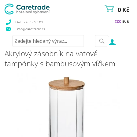
0 Kč
CZK
EUR
+420 776 569 589
info@caretrade.cz
Akrylový zásobník na vatové
tampónky s bambusovým víčkem