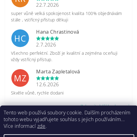
22.7.2026
super vůně velká spokojenost kvalita 100% objednávám
stále , vstřícný přístup děkuji
Hana Chrastinová
HC
2.7.2026
Všechno perfektní. Zboží je kvalitní a zejména oceňuji
vždy vstřícný přístup.
Marta Zapletalová
MZ
12.6.2026
Skvěle vůně, rychle dodani
Zobrazit další hodnocení
Tento web používá soubory cookie. Dalším procházením
tohoto webu vyjadřujete souhlas s jejich používáním...
Více informací
zde
.