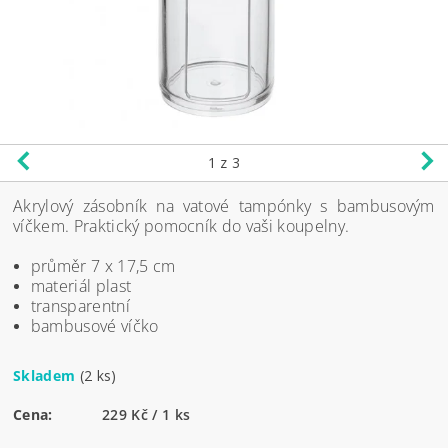
1
z 3
Akrylový zásobník na vatové tampónky s bambusovým
víčkem. Praktický pomocník do vaši koupelny.
průměr 7 x 17,5 cm
materiál plast
transparentní
bambusové víčko
Skladem
(2 ks)
Cena:
229 Kč / 1 ks