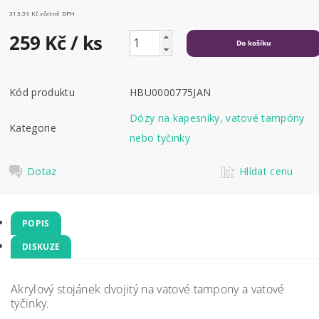
313,39 Kč včetně DPH
259 Kč
/ ks
Kód produktu
HBU0000775JAN
Dózy na kapesníky, vatové tampóny
Kategorie
nebo tyčinky
Dotaz
Hlídat cenu
POPIS
DISKUZE
Akrylový stojánek dvojitý na vatové tampony a vatové
tyčinky.