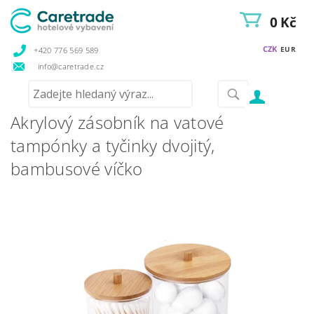
0 Kč
CZK
EUR
+420 776 569 589
info@caretrade.cz
Akrylový zásobník na vatové
tampónky a tyčinky dvojitý,
bambusové víčko