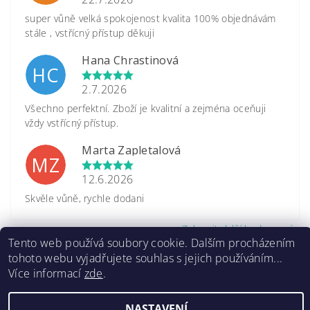
super vůně velká spokojenost kvalita 100% objednávám
stále , vstřícný přístup děkuji
Hana Chrastinová
HC
2.7.2026
Všechno perfektní. Zboží je kvalitní a zejména oceňuji
vždy vstřícný přístup.
Marta Zapletalová
MZ
12.6.2026
Skvěle vůně, rychle dodani
Zobrazit další hodnocení
Tento web používá soubory cookie. Dalším procházením
tohoto webu vyjadřujete souhlas s jejich používáním...
Více informací
zde
.
NASTAVENÍ
2026 ©
www.caretrade.cz
, všechna práva vyhrazena