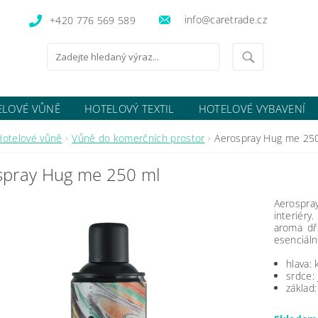
info@caretrade.cz
+420 776 569 589
ELOVÉ VŮNĚ
HOTELOVÝ TEXTIL
HOTELOVÉ VYBAVENÍ
OCENÍ OBCHODU
Hotelové vůně
Vůně do komerčních prostor
Aerospray Hug me 25
spray Hug me 250 ml
Aerospra
interiér
aroma dř
esenciální
hlava: 
srdce:
základ