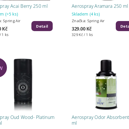
pray Acai Berry 250 ml
Aerospray Aramara 250 ml
dem
(>5 ks)
Skladem
(4 ks)
a:
Spring Air
Značka:
Spring Air
Detail
Deta
0 Kč
329.00 Kč
/ 1 ks
329 Kč / 1 ks
W
pray Oud Wood- Platinum
Aerospray Odor Absorbent
l
ml