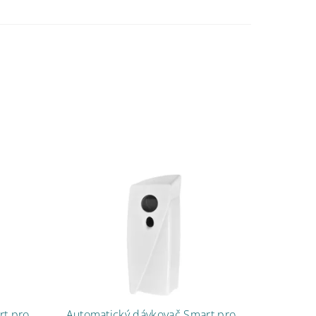
rt pro
Automatický dávkovač Smart pro