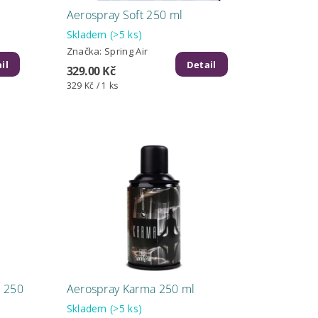
Aerospray Soft 250 ml
Skladem
(>5 ks)
Značka:
Spring Air
il
Detail
329.00 Kč
329 Kč / 1 ks
 250
Aerospray Karma 250 ml
Skladem
(>5 ks)