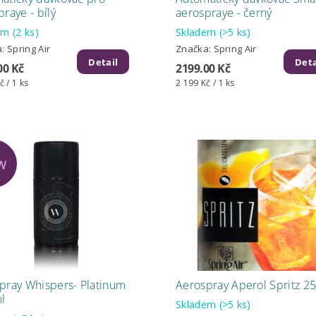
raye - bílý
aerospraye - černý
dem
(2 ks)
Skladem
(>5 ks)
a:
Spring Air
Značka:
Spring Air
Detail
Deta
00 Kč
2199.00 Kč
č / 1 ks
2 199 Kč / 1 ks
W
pray Whispers- Platinum
Aerospray Aperol Spritz 2
l
Skladem
(>5 ks)