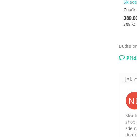
Skla
Značk
389.0
389 Kč 
Buďte pr
Při
N
Skvěl
shop.
zde n
doruč