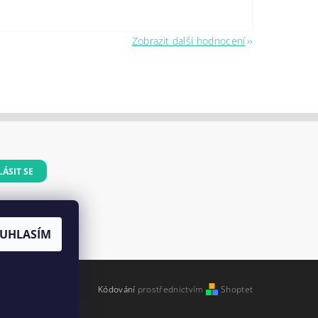
Zobrazit další hodnocení
dajů
UHLASÍM
Kódování
prostřednictvím
Shoptet