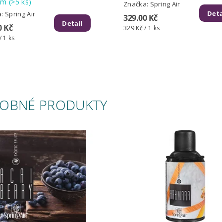
dem
(>5 ks)
Značka:
Spring Air
Deta
a:
Spring Air
329.00 Kč
Detail
0 Kč
329 Kč / 1 ks
/ 1 ks
OBNÉ PRODUKTY