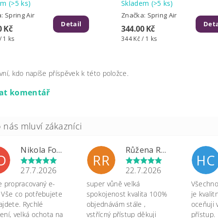
dem
(>5 ks)
Skladem
(>5 ks)
a:
Spring Air
Značka:
Spring Air
Detail
Deta
0 Kč
344.00 Kč
/ 1 ks
344 Kč / 1 ks
vní, kdo napíše příspěvek k této položce.
dat komentář
Nikola Formánková Dvořáková
Růžena Rypková
D
RR
HC
27.7.2026
22.7.2026
e propracovaný e-
super vůně velká
Všechno 
 Vše co potřebujete
spokojenost kvalita 100%
je kvali
ajdete. Rychlé
objednávám stále ,
oceňuji 
ení, velká ochota na
vstřícný přístup děkuji
přístup.