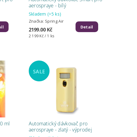
aerospraye - bílý
Skladem
(>5 ks)
Značka:
Spring Air
il
Detail
2199.00 Kč
2 199 Kč / 1 ks
SALE
50 ml
Automatický dávkovač pro
aerospraye - zlatý - výprodej