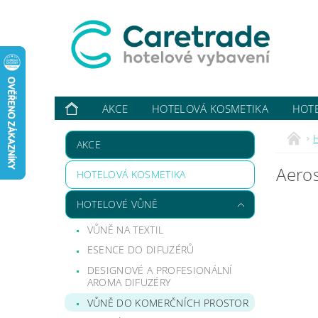
AKCE
HOTELOVÁ KOSMETIKA
HOT
VYBAVUJI ...
KONTAKTY
O NÁS
HODN
AKCE
Aero
HOTELOVÁ KOSMETIKA
HOTELOVÉ VŮNĚ
VŮNĚ NA TEXTIL
ESENCE DO DIFUZÉRŮ
DESIGNOVÉ A PROFESIONÁLNÍ
AROMA DIFUZÉRY
VŮNĚ DO KOMERČNÍCH PROSTOR