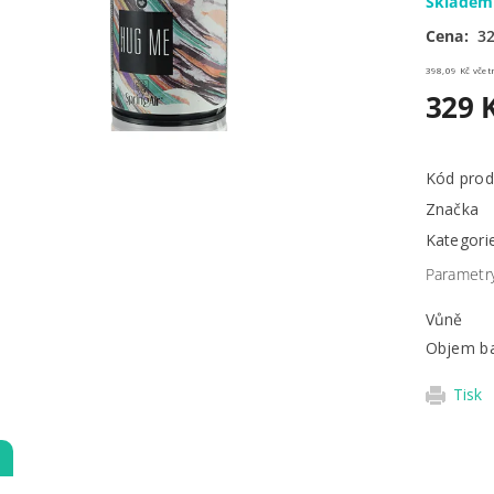
Sklade
Cena:
32
398,09 
329 
Kód prod
Značka
Kategori
Parametr
Vůně
Objem ba
Tisk