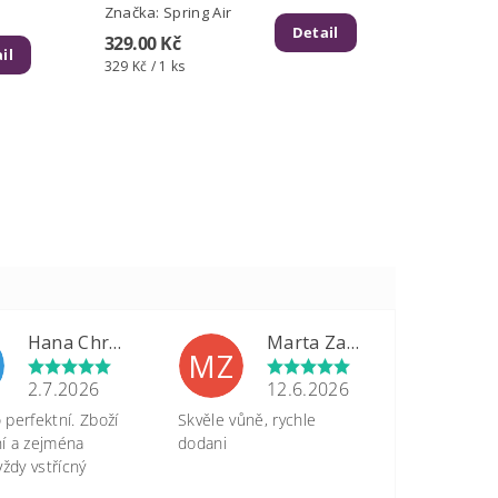
Značka:
Spring Air
Detail
329.00 Kč
il
329 Kč / 1 ks
Hana Chrastinová
Marta Zapletalová
MZ
2.7.2026
12.6.2026
perfektní. Zboží
Skvěle vůně, rychle
tní a zejména
dodani
vždy vstřícný