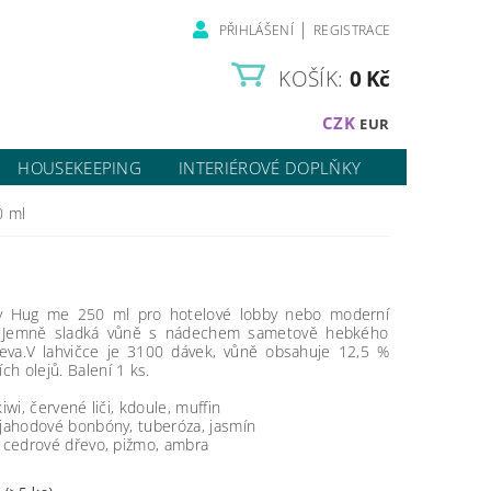
|
PŘIHLÁŠENÍ
REGISTRACE
KOŠÍK:
0 Kč
CZK
EUR
HOUSEKEEPING
INTERIÉROVÉ DOPLŇKY
0 ml
y Hug me 250 ml pro hotelové lobby nebo moderní
y. Jemně sladká vůně s nádechem sametově hebkého
eva.V lahvičce je 3100 dávek, vůně obsahuje 12,5 %
ch olejů. Balení 1 ks.
kiwi, červené liči, kdoule, muffin
 jahodové bonbóny, tuberóza, jasmín
: cedrové dřevo, pižmo, ambra