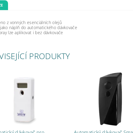
ZE
no z vonných esenciálních olejů
í jako náplň do automatického dávkovače
ray lze aplikovat i bez dávkovače
VISEJÍCÍ PRODUKTY
atický dávkovač pro
Automatický dávkovač Sma