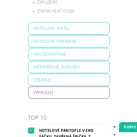
DIFUZÉRY
ESENCIÁLNÍ OLEJE
HOTELOVÝ TEXTIL
HOTELOVÉ VYBAVENÍ
HOUSEKEEPING
INTERIÉROVÉ DOPLŇKY
VYBAVUJI ...
VÝPRODEJ
TOP 10
POPIS
HOTELOVÉ PANTOFLE V EKO
SÁČKU, ZAVŘENÁ ŠPIČKA, Z