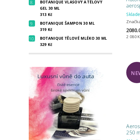
BOTANIQUE VLASOVÝ A TĚLOVÝ
aerosp
GEL 30 ML
Skla
313 Kč
Značk
BOTANIQUE ŠAMPON 30 ML
319 Kč
2080.
2 080 K
BOTANIQUE TĚLOVÉ MLÉKO 30 ML
329 Kč
NE
Aeros
250 m