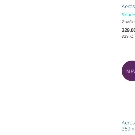
Aeros
Skla
Značk
329.0
329 Kč 
NE
Aeros
250 m