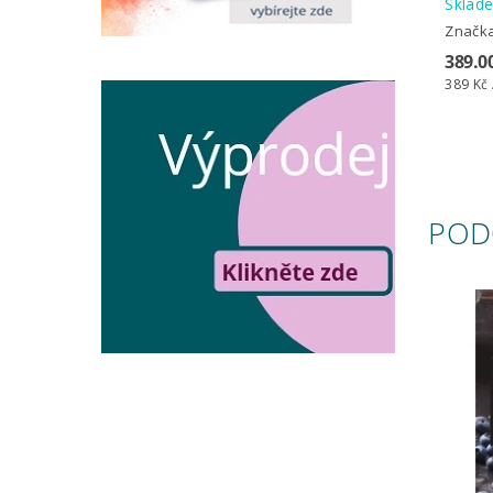
Skla
Značk
389.0
389 Kč 
POD