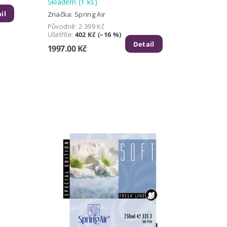
Skladem
(1 ks)
il
Značka:
Spring Air
Původně:
2 399 Kč
Ušetříte
:
402 Kč (–16 %)
Detail
1997.00 Kč