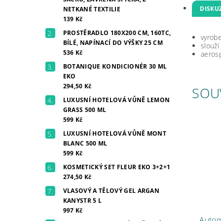
DISKU
NETKANÉ TEXTILIE
139 Kč
PROSTĚRADLO 180X200 CM, 160TC,
vyrobe
BÍLÉ, NAPÍNACÍ DO VÝŠKY 25 CM
slouž
536 Kč
aerosp
BOTANIQUE KONDICIONÉR 30 ML
EKO
294,50 Kč
SOU
LUXUSNÍ HOTELOVÁ VŮNĚ LEMON
GRASS 500 ML
599 Kč
LUXUSNÍ HOTELOVÁ VŮNĚ MONT
BLANC 500 ML
599 Kč
KOSMETICKÝ SET FLEUR EKO 3+2+1
274,50 Kč
VLASOVÝ A TĚLOVÝ GEL ARGAN
KANYSTR 5 L
997 Kč
Autom