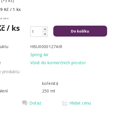
m
(>5 ks)
9 Kč / 1 ks
Kč včetně DPH
Kč
/ ks
uktu
HBU0000127AIR
Spring Air
e
Vůně do komerčních prostor
y produktu:
kořenitá
lení
250 ml
Dotaz
Hlídat cenu